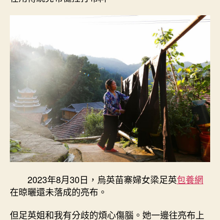
2023年8月30日，烏英苗寨婦女梁足英
包養網
在晾曬還未落成的亮布。
但足英姐和我有分歧的煩心傷腦。她一邊往亮布上