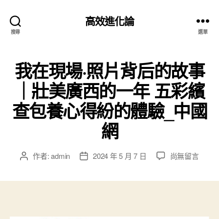
高效進化論
搜尋
選單
我在現場·照片背后的故事
｜壯美廣西的一年 五彩繽
查包養心得紛的體驗_中國
網
在
作者:
admin
2024 年 5 月 7 日
尚無留言
文
文
〈我
章
章
在
作
發
現
者
佈
場
日
·
期