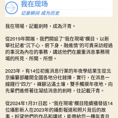
照
片
背
后
的
我在現場，記載剎時，成為汗青。
故
事
從2019年開端，我們開設了“我在現場”欄目，以新
｜
華社記者“沉下心、俯下身、融進情”的可貴采訪經過
壯
的事況為內在的事務，講述他們在嚴重消息事務現
美
場的所見、所聞、所想。
廣
西
的
2023年，有14位初進消息行業的年夜學結業生從北
一
京編纂部離開全國各地分社錘煉、實行，在消息一
年
線踐行“四力”，褲腳沾滿土壤，雙手觸摸年夜地，向
五
先輩們進修著往凝結消息的剎時，往記載汗青。
彩
繽
從2024年1月31日起，“我在現場”欄目陸續播發這14
查
位攝影新人在2023年的攝影報道和照片背后的故
包
事。盼望他們的作品和講述，能帶給您一種年青且
養