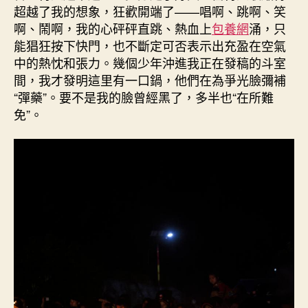
超越了我的想象，狂歡開端了——唱啊、跳啊、笑
啊、鬧啊，我的心砰砰直跳、熱血上
包養網
涌，只
能猖狂按下快門，也不斷定可否表示出充盈在空氣
中的熱忱和張力。幾個少年沖進我正在發稿的斗室
間，我才發明這里有一口鍋，他們在為爭光臉彌補
“彈藥”。要不是我的臉曾經黑了，多半也“在所難
免”。