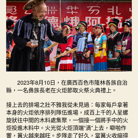
2023年8月10日，在廣西百色市隆林各族自治
縣，一名彝族長老在火炬節取火祭火典禮上。
接上去的排場之壯不雅我從未見過：每家每戶拿著
本身的火炬依序排列隊伍進場，成百上千的人呈螺
旋狀往中間的木料處集聚，一個接一個將手中的火
炬投進木料中。火光從火炬頂端“滴”上去，噼啪作
響，篝火越來越旺。步隊走了好久，當篝火收縮得