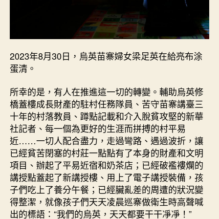
2023年8月30日，烏英苗寨婦女梁足英在給亮布涂
蛋清。
所幸的是，有人在推進這一切的轉變。輔助烏英修
橋蓋樓成長財產的駐村任務隊員、苦守苗寨講臺三
十年的村落教員、蹲點記載和介入脫貧攻堅的新華
社記者、每一個為更好的生涯而拼搏的村平易
近……一切人配合盡力，走過彎路、遇過波折，讓
已經貧苦閉塞的村莊一點點有了本身的財產和文明
項目、辦起了平易近宿和奶茶店；已經破襤褸爛的
講授點蓋起了新講授樓、用上了電子講授裝備，孩
子們吃上了養分午餐；已經臟亂差的周遭的狀況變
得整潔，就像孩子們天天凌晨巡寨做衛生時高聲喊
出的標語：“我們的烏英，天天都要干干凈凈！”