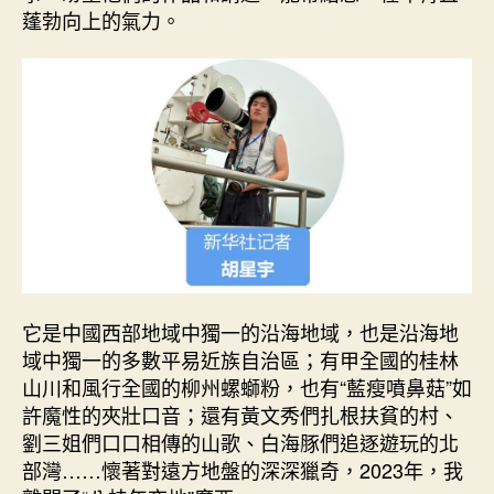
蓬勃向上的氣力。
心
得
紛
的
體
驗
_
中
國
網〉
中
它是中國西部地域中獨一的沿海地域，也是沿海地
域中獨一的多數平易近族自治區；有甲全國的桂林
山川和風行全國的柳州螺螄粉，也有“藍瘦噴鼻菇”如
許魔性的夾壯口音；還有黃文秀們扎根扶貧的村、
劉三姐們口口相傳的山歌、白海豚們追逐遊玩的北
部灣……懷著對遠方地盤的深深獵奇，2023年，我