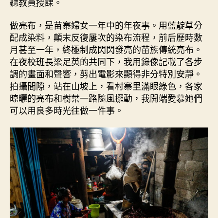
聽教員授課。
做亮布，是苗寨婦女一年中的年夜事。用藍靛草分
配成染料，顛末反復屢次的染布流程，前后歷時數
月甚至一年，終極制成閃閃發亮的苗族傳統亮布。
在夜校班長梁足英的共同下，我用錄像記載了各步
調的畫面和聲響，剪出電影來顯得非分特別安靜。
拍攝間隙，站在山坡上，看村寨里滿眼綠色，各家
晾曬的亮布和樹葉一路隨風擺動，我開端愛慕她們
可以用良多時光往做一件事。