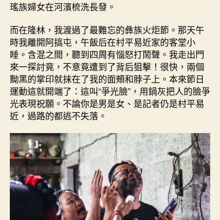
瑤族婦女在河濱梳洗長發。
而在隆林，我渡過了最難忘的彝族火炬節。那天午
時我離開阿搞屯，午飯后在村平易近家的客堂小
睡。含混之間，聽到四周有惱怒打鬧聲。我走出門
來一探討竟，不意竟遭到了背后狙擊！很快，兩個
黝黑的掌印就抹在了我的面頰和脖子上。本來節日
運動這就開端了：這叫“爭光臉”，用鍋灰把人的臉爭
光表現祝願。不論你是男是女、是記者仍是村平易
近，過路的都逃不失落。