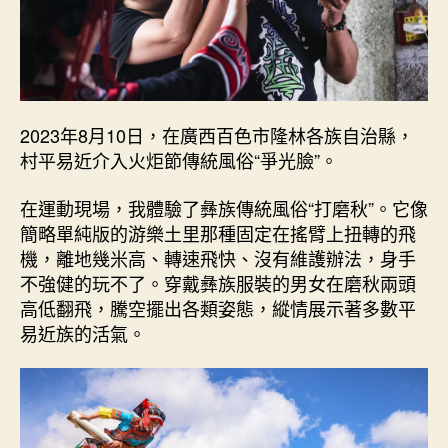
2023年8月10日，在廣西百色市隆林各族自治縣，
村平易近介入火炬節傳統風俗“爭光臉”。
在運動現場，我體驗了彝族傳統風俗“打磨秋”。它像
簡略單純版的游樂土里那種固定在搖臂上扭轉的飛
機，離地幾米高、轉速飛快、沒有維護辦法，身手
不強健的玩不了。穿戴彝族服裝的男女在磨秋兩頭
高低翻飛，騰空擺出各類姿態，縱情展示著多數平
易近族的活氣。