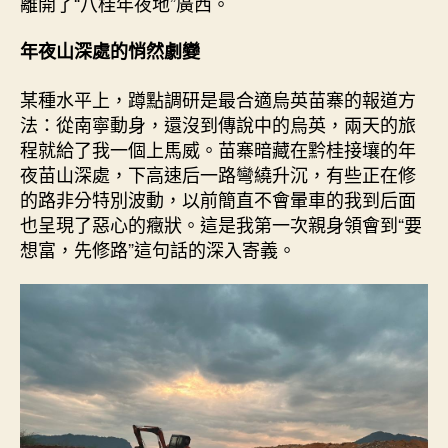
離開了“八桂年夜地”廣西。
年夜山深處的悄然劇變
某種水平上，蹲點調研是最合適烏英苗寨的報道方
法：從南寧動身，還沒到傳說中的烏英，兩天的旅
程就給了我一個上馬威。苗寨暗藏在黔桂接壤的年
夜苗山深處，下高速后一路彎繞升沉，有些正在修
的路非分特別波動，以前簡直不會暈車的我到后面
也呈現了惡心的癥狀。這是我第一次親身領會到“要
想富，先修路”這句話的深入寄義。