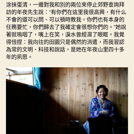
涂抹蛋清，一邊對我和別的兩位來停止郊野查詢拜
訪的年夜先生說：“有你們在這里我很高興，有什么
不會的還可以問、可以頓時教我。你們也有本身的
任務要忙，你們歸去了我確定會很想你們的。”她說
著就嗚咽了，嘴上在笑，淚水曾經濕了眼眶。我覺
得忸捏：我向往的田園只是偶然的消遣，而我習認
為常的文明、科技和說話，是她在年夜山里四十多
年的夙愿。