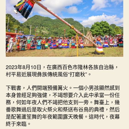
2023年8月10日，在廣西百色市隆林各族自治縣，
村平易近展現彝族傳統風俗“打磨秋”。
下戰書，人們開端預備篝火。一個小男孩顯然感到
本身曾經足夠強健，不竭想要介入此中承當一份任
務，何如年夜人們不竭把他支到一旁。舞臺上，幾
番歌舞過后是取火祭火和祭送布谷鳥的典禮，然后
是配著蘆笙舞的年夜範圍露天晚餐。這時代，夜幕
終于來臨。