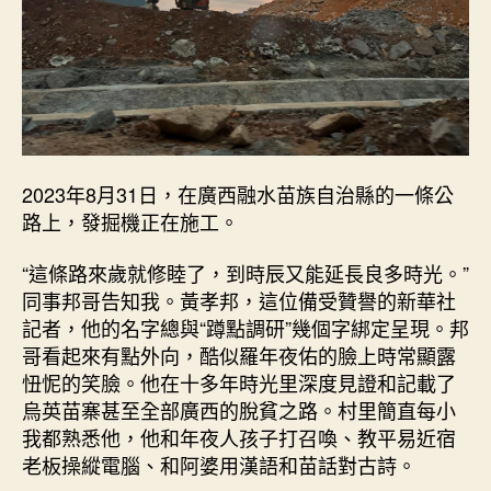
2023年8月31日，在廣西融水苗族自治縣的一條公
路上，發掘機正在施工。
“這條路來歲就修睦了，到時辰又能延長良多時光。”
同事邦哥告知我。黃孝邦，這位備受贊譽的新華社
記者，他的名字總與“蹲點調研”幾個字綁定呈現。邦
哥看起來有點外向，酷似羅年夜佑的臉上時常顯露
忸怩的笑臉。他在十多年時光里深度見證和記載了
烏英苗寨甚至全部廣西的脫貧之路。村里簡直每小
我都熟悉他，他和年夜人孩子打召喚、教平易近宿
老板操縱電腦、和阿婆用漢語和苗話對古詩。