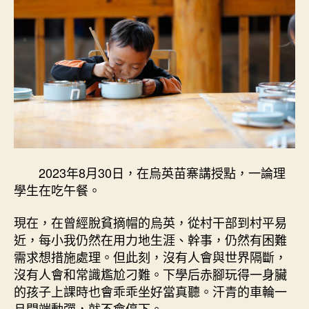
2023年8月30日，在烏英苗寨講授點，一論理
學生在吃午餐。
現在，在曾經脫貧摘帽的烏英，從村干部到村平易
近，每小我仍然在用力地生涯、幹事，仍然有困難
需求想措施處理。但此刻，沒有人會與世界隔斷，
沒有人會和常識尷尬刁難。下學后赤腳玩得一身臟
的孩子上課時也會乖乖坐好當真聽。汗青的車輪一
旦開端動彈，就不會停下。