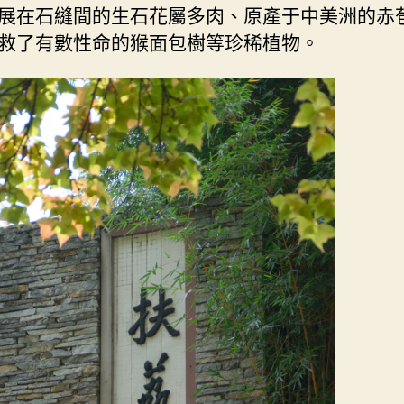
展在石縫間的生石花屬多肉、原產于中美洲的赤
救了有數性命的猴面包樹等珍稀植物。