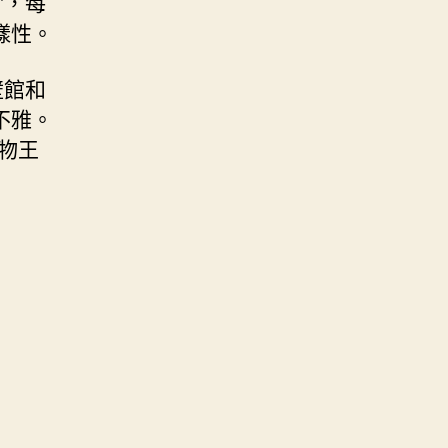
”，每
樣性。
壁館和
不雅。
物王