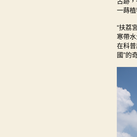
古跡，
一蒔植
“扶荔
寒帶水
在科普
國”的