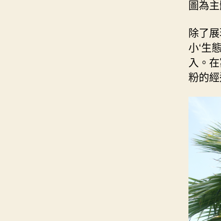
圖為主
除了展
小‘生
入。在
粉的經