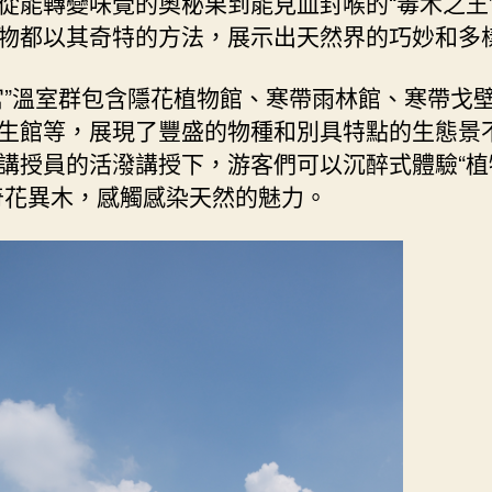
從能轉變味覺的奧秘果到能見血封喉的“毒木之王
物都以其奇特的方法，展示出天然界的巧妙和多
宮”溫室群包含隱花植物館、寒帶雨林館、寒帶戈
生館等，展現了豐盛的物種和別具特點的生態景
講授員的活潑講授下，游客們可以沉醉式體驗“植
奇花異木，感觸感染天然的魅力。