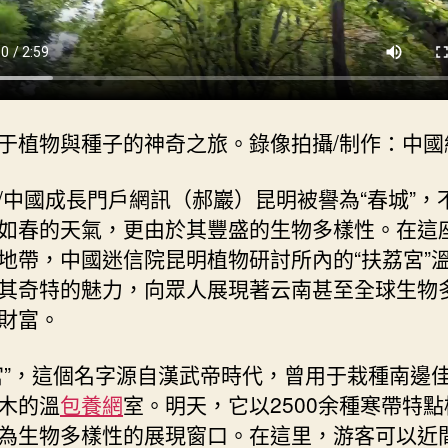
相
逢
“植
物
王
國”
于植物與種子的神奇之旅。錄像拍攝/制作：中國
的
奇
/中國成長門戶網訊（郝巖）昆明被譽為“春城”，
花
如春的天氣，更由於其豐盛的生物多樣性。在這
異
地帶，中國迷信院昆明植物研討所內的“扶荔宮”
木
_
其奇特的魅力，向眾人展現著云南甚至全球生物
中
財富。
國
網〉
宮”，這個名字源自漢武帝時代，曾用于栽種南邊
中
木的溫
包養網
室。明天，它以2500余種寒帶特
為生物多樣性的展現窗口。在這里，游客可以近