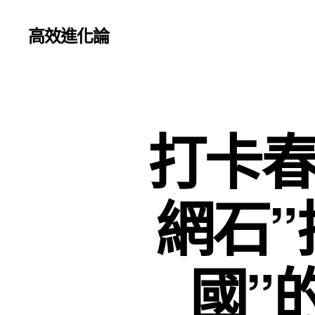
高效進化論
打卡春
網石”
國”