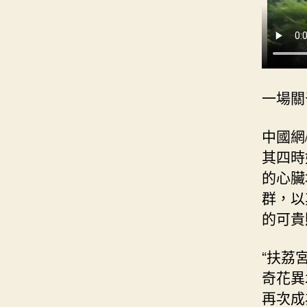
一場關
中國網
其四時
的心臟
群，以
的可貴
“扶荔
奇花異
再次成