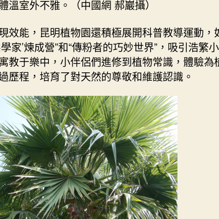
體溫室外不雅。（中國網 郝巖攝）
現效能，昆明植物園還積極展開科普教導運動，如
態學家’煉成營”和“傳粉者的巧妙世界”，吸引浩繁
寓教于樂中，小伴侶們進修到植物常識，體驗為
過歷程，培育了對天然的尊敬和維護認識。