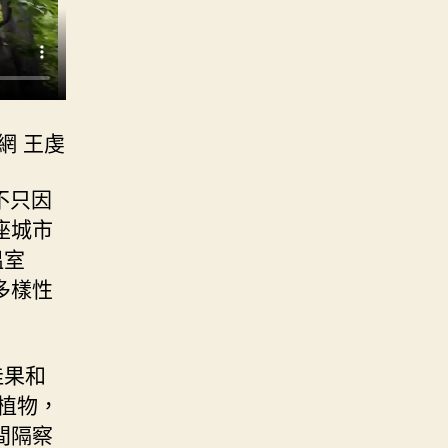
網 王虔
不只因
座城市
溫室
多樣性
佳果和
點植物，
間隔察