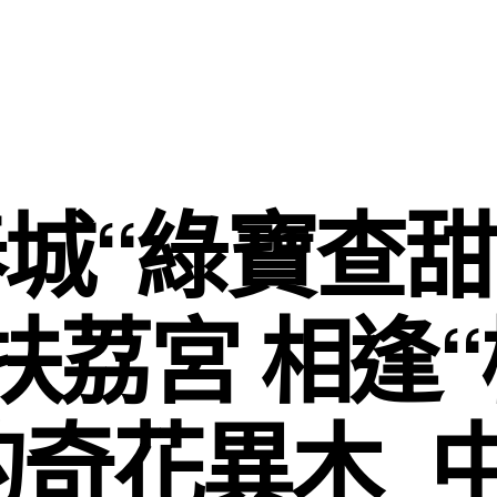
城“綠寶查
扶荔宮 相逢
的奇花異木_