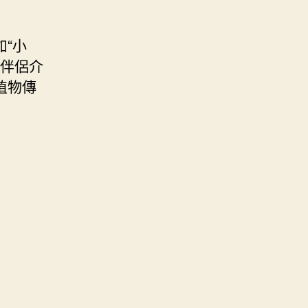
“小
小伴侶介
植物傳