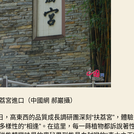
荔宮進口（中國網 郝巖攝）
0日，高東西的品質成長調研團深刻“扶荔宮”，體
多樣性的“相逢”。在這里，每一蒔植物都訴說著