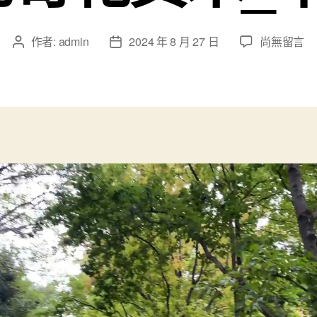
在
作者:
admin
2024 年 8 月 27 日
尚無留言
文
文
〈打
章
章
卡
作
發
春
者
佈
城
日
“綠
期
寶
查
甜
心
包
養
網
石”
扶
荔
宮