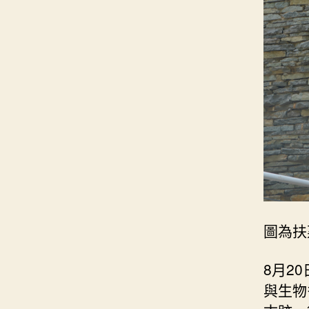
圖為扶
8月2
與生物