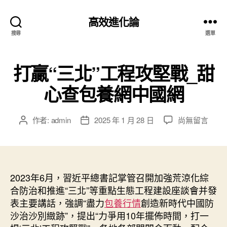
高效進化論
搜尋
選單
打贏“三北”工程攻堅戰_甜
心查包養網中國網
在
作者:
admin
2025 年 1 月 28 日
尚無留言
文
文
〈打
章
章
贏
作
發
“三
者
佈
北”
日
工
2023年6月，習近平總書記掌管召開加強荒涼化綜
期
程
合防治和推進“三北”等重點生態工程建設座談會并發
攻
表主要講話，強調“盡力
包養行情
創造新時代中國防
堅
沙治沙別緻跡”，提出“力爭用10年擺佈時間，打一
戰