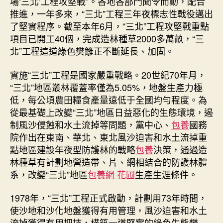
場‘三北’工程攻堅戰”。各地各部門聞令而動，配合
_
推進，一年多來，“三北”工程三年夜標志性戰役邁出
甜
了堅實程序。截至本年6月，“三北”工程攻堅戰重點
心
查
項目已開工40個，完成造林種草2000多萬畝，“三
包
北”工程這道綠色樊籬正不斷延長、加固。
養
網
實施“三北”工程是國家嚴重戰略。20世紀70年月，
中
“三北”地區叢林覆蓋率僅為5.05%，地盤生產力極
國
低，每公頃農田糧食產量遠低于全國均勻程度。為
網〉
從最基礎上改變“三北”地區日益惡化的生態環境，遏
中
制風沙侵蝕和水土流掉等問題，黨中心、
包養
國務
院作出在東南、華北、東北風沙迫害和水土流掉重
點地區建設年夜型防護林的戰略
包養
決策，通過造
林種草有計劃地營造帶、片、網相結合的防護林體
系，改變“三北”地區
包養網 花圃
生產生涯條件。
1978年，“三北”工程正式啟動，計劃用73年時間，
使沙地和沙化地盤獲得有用管理，風沙迫害和水土
流掉獲得有用把持，構筑一道堅實的綠色生態樊