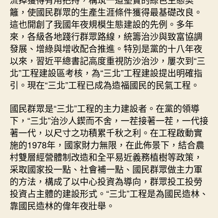
籬，使國民群眾的生產生涯條件獲得最基礎改良。
這也開創了我國年夜規模生態建設的先例。多年
來，各級各地踐行群眾路線，統籌治沙與致富協調
發展、增綠與增收配合推進。特別是黨的十八年夜
以來，習近平總書記高度重視防沙治沙，屢次到“三
北”工程建設區考核，為“三北”工程建設提出明確指
引。現在“三北”工程已成為造福國民的民氣工程。
國民群眾是“三北”工程的主力建設者。在黨的領導
下，“三北”治沙人鍥而不舍，一茬接著一茬，一代接
著一代，以尺寸之功積累千秋之利。在工程啟動實
施的1978年，國家財力無限，在此佈景下，結合農
村雙層經營體制改造和全平易近義務植樹等政策，
采取國家投一點、社會補一點、國民群眾做主力軍
的方法，構成了以中心投資為導向，群眾投工投勞
投資占主體的建設形式。“三北”工程是為國民造林、
靠國民造林的偉年夜壯舉。