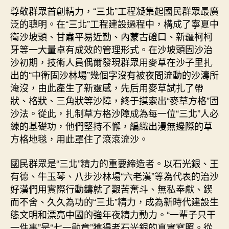
尊敬群眾首創精力，“三北”工程凝集起國民群眾最廣
泛的聰明。在“三北”工程建設過程中，構成了寧夏中
衛沙坡頭、甘肅平易近勤、內蒙古磴口、新疆柯柯
牙等一大量卓有成效的管理形式。在沙坡頭固沙治
沙初期，技術人員偶爾發現群眾用麥草在沙子里扎
出的“中衛固沙林場”幾個字沒有被夜間流動的沙濤所
淹沒，由此產生了新靈感，先后用麥草試扎了帶
狀、格狀、三角狀等沙障，終于摸索出“麥草方格”固
沙法。從此，扎制草方格沙障成為每一位“三北”人必
練的基礎功，他們堅持不懈，編織出漫無邊際的草
方格地毯，用此罩住了滾滾流沙。
國民群眾是“三北”精力的重要締造者。以石光銀、王
有德、牛玉琴、八步沙林場“六老漢”等為代表的治沙
好漢們用實際行動鑄就了艱苦奮斗、無私奉獻、鍥
而不舍、久久為功的“三北”精力，成為新時代建設生
態文明和漂亮中國的強年夜精力動力。“一輩子只干
一件事”是“七一勛章”獲得者石光銀的真實寫照。從