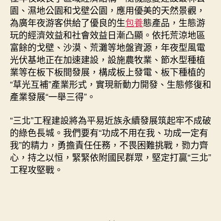
園、濕地公園和戈壁公園，應用優美的天然景觀，
為廣年夜游客供給了優良的生
包養
態產品，生態游
玩的經濟效益和社會效益日漸凸顯。依托荒涼地區
富餘的戈壁、沙漠、荒灘等地盤資源，年夜型風電
光伏基地正在加速建設，設施農牧業、節水型種植
業等在板下板間發展，構成板上發電、板下種植的
“草光互補”產業形式，實現新動力開發、生態修復和
產業發展“一舉三得”。
“三北”工程建設將為平易近族永續發展筑起牢不成破
的綠色長城。我們要有“功成不用在我、功成一定有
我”的精力，勇擔責任任務，不畏困難挑戰，勠力齊
心，持之以恒，緊緊依附國民群眾，堅定打贏“三北”
工程攻堅戰。