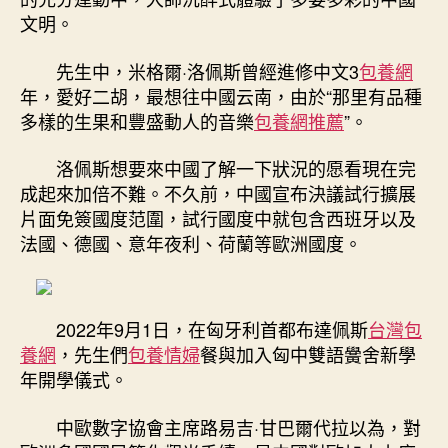
文明。
先生中，米格爾·洛佩斯曾經進修中文3
包養網
年，愛好二胡，最想往中國云南，由於“那里有品種
多樣的生果和豐盛動人的音樂
包養網推薦
”。
洛佩斯想要來中國了解一下狀況的愿看現在完
成起來加倍不難。不久前，中國宣布決議試行擴展
片面免簽國度范圍，試行國度中就包含西班牙以及
法國、德國、意年夜利、荷蘭等歐洲國度。
2022年9月1日，在匈牙利首都布達佩斯
台灣包
養網
，先生們
包養情婦
餐與加入匈中雙語黌舍新學
年開學儀式。
中歐數字協會主席路易吉·甘巴爾代拉以為，對