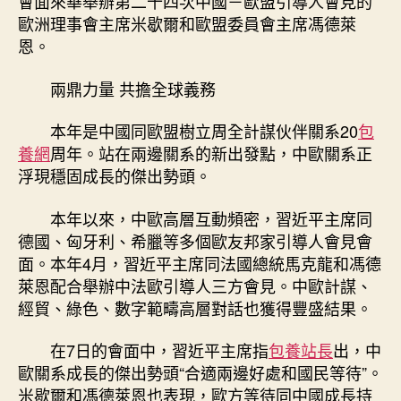
會面來華舉辦第二十四次中國－歐盟引導人會見的
中
歐洲理事會主席米歇爾和歐盟委員會主席馮德萊
恩。
兩鼎力量 共擔全球義務
本年是中國同歐盟樹立周全計謀伙伴關系20
包
養網
周年。站在兩邊關系的新出發點，中歐關系正
浮現穩固成長的傑出勢頭。
本年以來，中歐高層互動頻密，習近平主席同
德國、匈牙利、希臘等多個歐友邦家引導人會見會
面。本年4月，習近平主席同法國總統馬克龍和馮德
萊恩配合舉辦中法歐引導人三方會見。中歐計謀、
經貿、綠色、數字範疇高層對話也獲得豐盛結果。
在7日的會面中，習近平主席指
包養站長
出，中
歐關系成長的傑出勢頭“合適兩邊好處和國民等待”。
米歇爾和馮德萊恩也表現，歐方等待同中國成長持