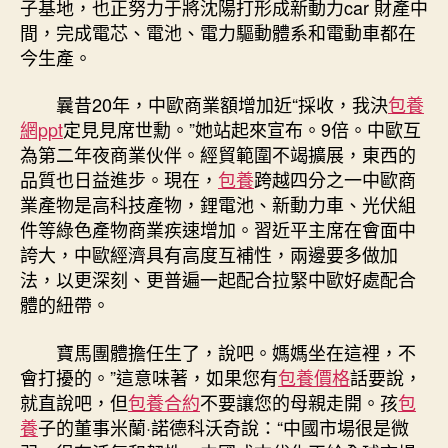
子基地，也正努力于將沈陽打形成新動力car 財產中
間，完成電芯、電池、電力驅動體系和電動車都在
今生產。
曩昔20年，中歐商業額增加近“採收，我決
包養
網ppt
定見見席世勳。”她站起來宣布。9倍。中歐互
為第二年夜商業伙伴。經貿範圍不竭擴展，東西的
品質也日益進步。現在，
包養
跨越四分之一中歐商
業產物是高科技產物，鋰電池、新動力車、光伏組
件等綠色產物商業疾速增加。習近平主席在會面中
誇大，中歐經濟具有高度互補性，兩邊要多做加
法，以更深刻、更普遍一起配合拉緊中歐好處配合
體的紐帶。
寶馬團體擔任生了，說吧。媽媽坐在這裡，不
會打擾的。”這意味著，如果您有
包養價格
話要說，
就直說吧，但
包養合約
不要讓您的母親走開。孩
包
養
子的董事米蘭·諾德科沃奇說：“中國市場很是微