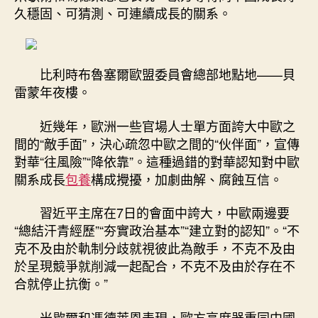
久穩固、可猜測、可連續成長的關系。
比利時布魯塞爾歐盟委員會總部地點地——貝
雷蒙年夜樓。
近幾年，歐洲一些官場人士單方面誇大中歐之
間的“敵手面”，決心疏忽中歐之間的“伙伴面”，宣傳
對華“往風險”“降依靠”。這種過錯的對華認知對中歐
關系成長
包養
構成攪擾，加劇曲解、腐蝕互信。
習近平主席在7日的會面中誇大，中歐兩邊要
“總結汗青經歷”“夯實政治基本”“建立對的認知”。“不
克不及由於軌制分歧就視彼此為敵手，不克不及由
於呈現競爭就削減一起配合，不克不及由於存在不
合就停止抗衡。”
米歇爾和馮德萊恩表現，歐方高度器重同中國