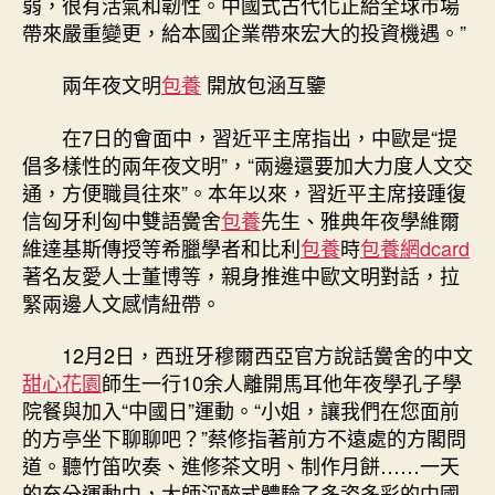
弱，很有活氣和韌性。中國式古代化正給全球市場
帶來嚴重變更，給本國企業帶來宏大的投資機遇。”
兩年夜文明
包養
開放包涵互鑒
在7日的會面中，習近平主席指出，中歐是“提
倡多樣性的兩年夜文明”，“兩邊還要加大力度人文交
通，方便職員往來”。本年以來，習近平主席接踵復
信匈牙利匈中雙語黌舍
包養
先生、雅典年夜學維爾
維達基斯傳授等希臘學者和比利
包養
時
包養網dcard
著名友愛人士董博等，親身推進中歐文明對話，拉
緊兩邊人文感情紐帶。
12月2日，西班牙穆爾西亞官方說話黌舍的中文
甜心花園
師生一行10余人離開馬耳他年夜學孔子學
院餐與加入“中國日”運動。“小姐，讓我們在您面前
的方亭坐下聊聊吧？”蔡修指著前方不遠處的方閣問
道。聽竹笛吹奏、進修茶文明、制作月餅……一天
的充分運動中，大師沉醉式體驗了多姿多彩的中國