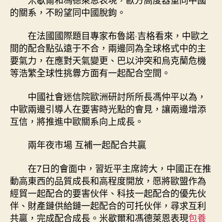
的關系，不盼望同中國脫鉤。
在法國國際題目專家布魯諾·吉格看來，中歐之
間的配合點弘遠于不合，兩邊同為全球格式中的主
要氣力，在應對天氣變更、巴以沖突和烏克蘭危機
等浩繁全球性挑釁方面有一起配合空間。
中國社會迷信院歐洲研討所所長馮仲平以為，
中歐兩邊引導人在要害時光點的會見，讓兩邊增添
互信，將推進中歐關系向上成長。
兩年夜市場 互補一起配合共贏
在7日的會面中，習近平主席誇大，中國正在推
動高東西的品質成長和高程度開放，愿將歐盟作為
經貿一起配合的要害伙伴、科技一起配合的優先伙
伴、財產鏈供給鏈一起配合的可托伙伴，尋求互利
共贏，完成配合成長。米歇爾和馮德萊恩表現
包養