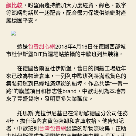
網比較
，盼望兩邊持續加大力度經貿、綠色、數字
等範疇對話與一起配合，配合盡力保護供給鏈財產
鏈穩固平安。
這是
包養甜心網
2018年4月16日在德國西部城
市杜伊斯堡DIT貨運場站拍攝的中歐班列集裝箱。
在德國魯爾區杜伊斯堡，舊日的鋼鐵工場近年
來已改為物流倉庫，一列列中歐班列將滿載貨色的
集裝箱運到已經堆滿煤炭的船埠。作為共建“一帶一
路”的旗艦項目和標志性brand，中歐班列為本地帶
來了豐盛貨物，發明更多失業職位。
托馬斯·克拉伊尼基已在渝新歐德國分公司任務
4年，擔任海內倉貨色裝卸和倉庫收拾。他告知記
者，中歐班列
台灣包養網
組建的新物流收集，正助
力杜伊斯堡成為國際性的商業物流中間。眼下，班