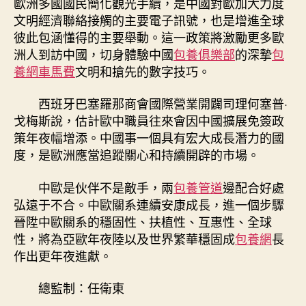
歐洲多國國民簡化觀光手續，是中國對歐加大力度
文明經濟聯絡接觸的主要電子訊號，也是增進全球
彼此包涵懂得的主要舉動。這一政策將激勵更多歐
洲人到訪中國，切身體驗中國
包養俱樂部
的深摯
包
養網車馬費
文明和搶先的數字技巧。
西班牙巴塞羅那商會國際營業開闢司理何塞普·
戈梅斯說，估計歐中職員往來會因中國擴展免簽政
策年夜幅增添。中國事一個具有宏大成長潛力的國
度，是歐洲應當追蹤關心和持續開辟的市場。
中歐是伙伴不是敵手，兩
包養管道
邊配合好處
弘遠于不合。中歐關系連續安康成長，進一個步驟
晉陞中歐關系的穩固性、扶植性、互惠性、全球
性，將為亞歐年夜陸以及世界繁華穩固成
包養網
長
作出更年夜進獻。
總監制：任衛東