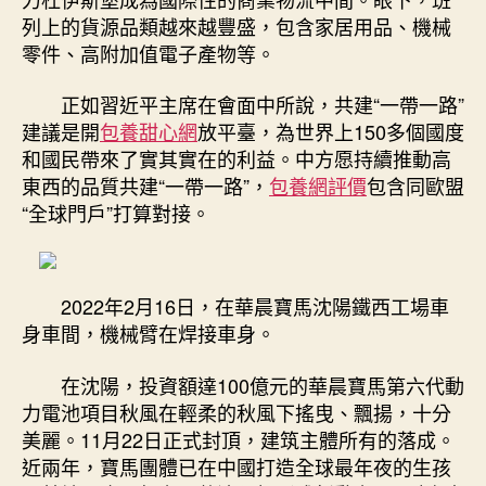
列上的貨源品類越來越豐盛，包含家居用品、機械
零件、高附加值電子產物等。
正如習近平主席在會面中所說，共建“一帶一路”
建議是開
包養甜心網
放平臺，為世界上150多個國度
和國民帶來了實其實在的利益。中方愿持續推動高
東西的品質共建“一帶一路”，
包養網評價
包含同歐盟
“全球門戶”打算對接。
2022年2月16日，在華晨寶馬沈陽鐵西工場車
身車間，機械臂在焊接車身。
在沈陽，投資額達100億元的華晨寶馬第六代動
力電池項目秋風在輕柔的秋風下搖曳、飄揚，十分
美麗。11月22日正式封頂，建筑主體所有的落成。
近兩年，寶馬團體已在中國打造全球最年夜的生孩