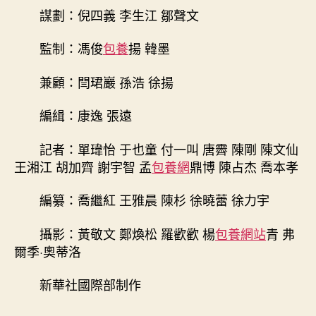
謀劃：倪四義 李生江 鄒聲文
監制：馮俊
包養
揚 韓墨
兼顧：閆珺巖 孫浩 徐揚
編緝：康逸 張遠
記者：單瑋怡 于也童 付一叫 唐霽 陳剛 陳文仙
王湘江 胡加齊 謝宇智 孟
包養網
鼎博 陳占杰 喬本孝
編纂：喬繼紅 王雅晨 陳杉 徐曉蕾 徐力宇
攝影：黃敬文 鄭煥松 羅歡歡 楊
包養網站
青 弗
爾季·奧蒂洛
新華社國際部制作