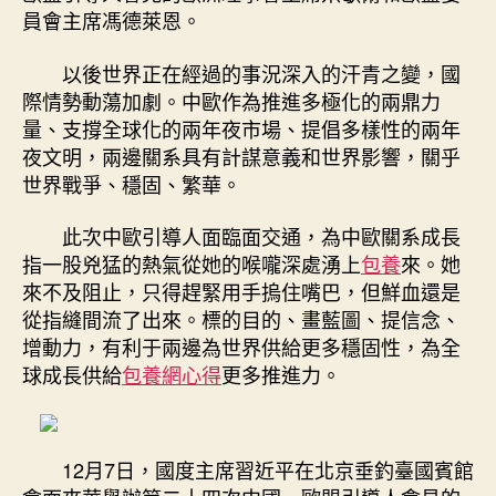
交
員會主席馮德萊恩。
際
｜
以後世界正在經過的事況深入的汗青之變，國
為
際情勢動蕩加劇。中歐作為推進多極化的兩鼎力
進
量、支撐全球化的兩年夜市場、提倡多樣性的兩年
一
個
夜文明，兩邊關系具有計謀意義和世界影響，關乎
步
世界戰爭、穩固、繁華。
驟
深
此次中歐引導人面臨面交通，為中歐關系成長
化
指一股兇猛的熱氣從她的喉嚨深處湧上
包養
來。她
中
來不及阻止，只得趕緊用手摀住嘴巴，但鮮血還是
歐
從指縫間流了出來。標的目的、畫藍圖、提信念、
關
增動力，有利于兩邊為世界供給更多穩固性，為全
系
作
球成長供給
包養網心得
更多推進力。
出
計
謀
12月7日，國度主席習近平在北京垂釣臺國賓館
指
引〉