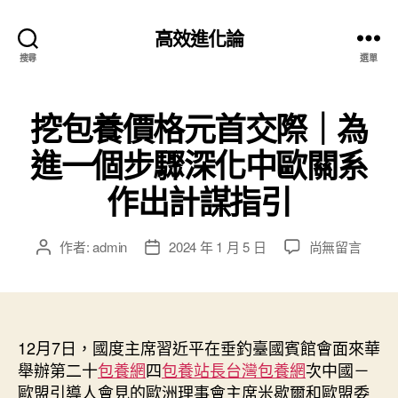
高效進化論
搜尋
選單
挖包養價格元首交際｜為
進一個步驟深化中歐關系
作出計謀指引
在
作者:
admin
2024 年 1 月 5 日
尚無留言
文
文
〈挖
章
章
包
作
發
養
者
佈
價
日
格
12月7日，國度主席習近平在垂釣臺國賓館會面來華
期
元
舉辦第二十
包養網
四
包養站長
台灣包養網
次中國－
首
歐盟引導人會見的歐洲理事會主席米歇爾和歐盟委