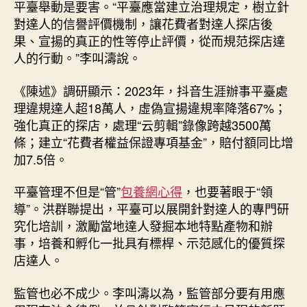
平臺舉動是要害。“平臺應當建立治理規定，樹立針
對達人的信譽評價機制，讓花費者對達人探店後
果、宣揚的真正的性等停止評價，從而規范探店達
人的行動。”李叫濤說。
《陳述》調研顯示：2023年，抖音生涯辦事平臺處
理違規達人超18萬人，虛偽宣揚違規率降落67%；
強化真正的探店，處理“云剪輯”錄像跨越3500萬
條；建立“花費者權益保證專項基金”，賠付額同比增
加7.5倍。
平臺管理不但是“管”
包養網心得
，也要著眼于“領
導”。洪群聯提出，平臺可以展開針對達人的專門研
究化培訓，激勵當地達人發掘本地特點產物和辦
事，培養和孵化一批具有標桿、示范感化的優質探
店達人。
監管也必不成少。李叫濤以為，監管部分要有用應