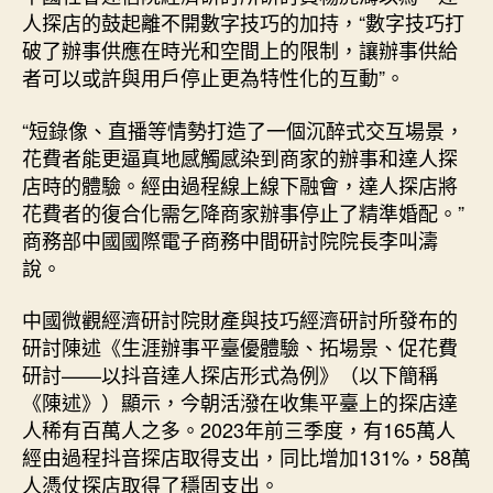
人探店的鼓起離不開數字技巧的加持，“數字技巧打
破了辦事供應在時光和空間上的限制，讓辦事供給
者可以或許與用戶停止更為特性化的互動”。
“短錄像、直播等情勢打造了一個沉醉式交互場景，
花費者能更逼真地感觸感染到商家的辦事和達人探
店時的體驗。經由過程線上線下融會，達人探店將
花費者的復合化需乞降商家辦事停止了精準婚配。”
商務部中國國際電子商務中間研討院院長李叫濤
說。
中國微觀經濟研討院財產與技巧經濟研討所發布的
研討陳述《生涯辦事平臺優體驗、拓場景、促花費
研討——以抖音達人探店形式為例》（以下簡稱
《陳述》）顯示，今朝活潑在收集平臺上的探店達
人稀有百萬人之多。2023年前三季度，有165萬人
經由過程抖音探店取得支出，同比增加131%，58萬
人憑仗探店取得了穩固支出。