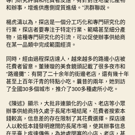
和辦事，增進供應側提質進級。”洪群聯說。
楊虎濤以為，探店是一個分工巧化和專門研究化的
行業，探店者要專注于特定行業、範疇甚至細分產
物，這種專門研究化的引流，可以促使辦事供給商
在某一品類中完成範圍經濟。
同時，經由過程探店達人，越來越多的路邊小店被
花費者留意。董臻璇的美食鏡頭記載了很多夜市和
“路邊攤”：有開了二十余年的街邊老店，還有幾十年
甚至上百年汗青的特點小吃。曩昔的兩年，她到訪
了全國30多個城市，推介了300多種處所小吃。
《陳述》顯示，大批非連鎖化的小店、老店等小眾
辦事供給商持久處于長尾市場結尾，花費者搜索本
錢較高，信息差的存在限制了其花費選擇。探店達
人以較低本錢發明遼闊的長尾市場，使其辦事信息
在平臺上疾速傳佈，為地處閉塞的小店、老店，甚