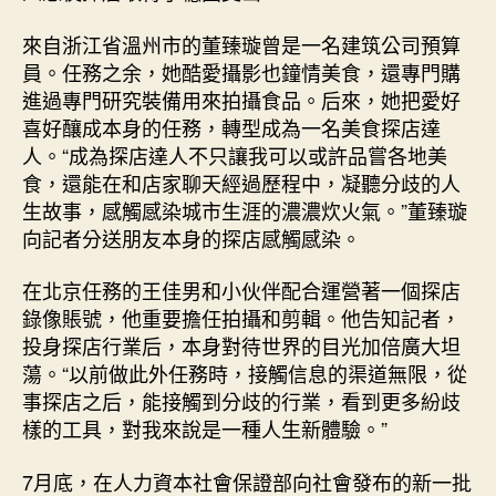
來自浙江省溫州市的董臻璇曾是一名建筑公司預算
員。任務之余，她酷愛攝影也鐘情美食，還專門購
進過專門研究裝備用來拍攝食品。后來，她把愛好
喜好釀成本身的任務，轉型成為一名美食探店達
人。“成為探店達人不只讓我可以或許品嘗各地美
食，還能在和店家聊天經過歷程中，凝聽分歧的人
生故事，感觸感染城市生涯的濃濃炊火氣。”董臻璇
向記者分送朋友本身的探店感觸感染。
在北京任務的王佳男和小伙伴配合運營著一個探店
錄像賬號，他重要擔任拍攝和剪輯。他告知記者，
投身探店行業后，本身對待世界的目光加倍廣大坦
蕩。“以前做此外任務時，接觸信息的渠道無限，從
事探店之后，能接觸到分歧的行業，看到更多紛歧
樣的工具，對我來說是一種人生新體驗。”
7月底，在人力資本社會保證部向社會發布的新一批