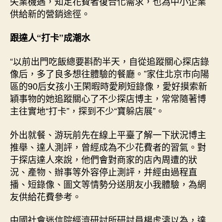
失業機遇，知足花費者復合化需求，也為中小企業
激
供給新的營銷途徑。
起
花
跟達人“打卡”成潮水
費
活
氣
“以前出門吃飯總要斟酌半天，自從追蹤關心探店錄
_
像后，多了良多想往體驗的餐廳。”家住北京市向陽
中
區的90后女孩小王閑暇時愛刷短錄像，愛好摸索新
國
穎事物的她追蹤關心了不少探店博主，常常隨著博
網〉
主往實地“打卡”，探到不少“寶躲店展”。
中
外出就餐、游玩前先在線上平臺了解一下狀況博主
推舉、達人測評，曾經成為不少花費者的習氣。對
于探店達人來說，他們會對商家的店內周遭的狀
況、產物、辦事等外容停止測評，并經由過程直
播、短錄像、圖文等情勢分送朋友小我體驗，為網
友供給花費參考。
中國社會迷信院經濟研討所研討員楊虎濤以為，達