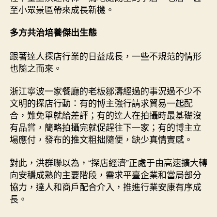
至小眾景區帶來成長新機。
多方共治培養傑出生態
跟著達人探店行業的日益成長，一些不規范的情形
也隨之而來。
浙江寧波一家餐廳的老板鄒濤經過的事況過不少不
文明的探店行動：有的博主強行請求貿易一起配
合，難免單就給差評；有的達人在拍攝時最基礎沒
有品嘗，簡略拍攝完就促趕往下一家；有的博主立
場應付，發布的推文粗拙隨便，缺少真情實感。
對此，洪群聯以為，“探店經濟”正處于由高速擴大轉
向安穩成熟的主要階段，需求平臺企業和當局部分
協力，達人和商戶配合介入，推進行業安康有序成
長。