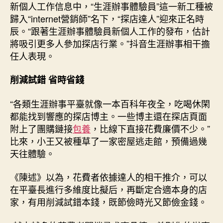
新個人工作信息中，“生涯辦事體驗員”這一新工種被
歸入“internet營銷師”名下，“探店達人”迎來正名時
辰。“跟著生涯辦事體驗員新個人工作的發布，估計
將吸引更多人參加探店行業。”抖音生涯辦事相干擔
任人表現。
削減試錯 省時省錢
“各類生涯辦事平臺就像一本百科年夜全，吃喝休閑
都能找到響應的探店博主。一些博主還在探店頁面
附上了團購鏈接
包養
，比線下直接花費廉價不少。”
比來，小王又被種草了一家密屋逃走館，預備過幾
天往體驗。
《陳述》以為，花費者依據達人的相干推介，可以
在平臺長進行多維度比擬后，再斷定合適本身的店
家，有用削減試錯本錢，既節儉時光又節儉金錢。