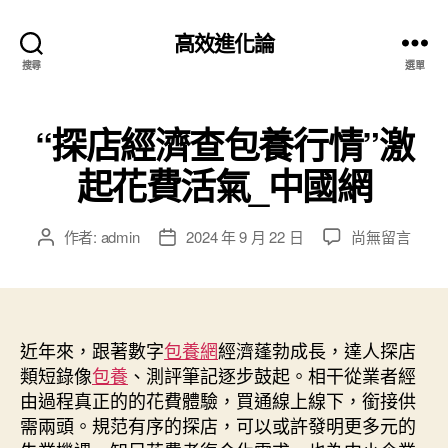
高效進化論
搜尋
選單
“探店經濟查包養行情”激
起花費活氣_中國網
在
作者:
admin
2024 年 9 月 22 日
尚無留言
文
文
〈“探
章
章
店
作
發
經
者
佈
濟
日
查
近年來，跟著數字
包養網
期
經濟蓬勃成長，達人探店
包
類短錄像
包養
、測評筆記逐步鼓起。相干從業者經
養
由過程真正的的花費體驗，買通線上線下，銜接供
行
需兩頭。規范有序的探店，可以或許發明更多元的
情”