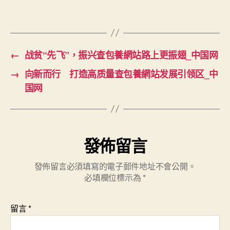
的
查
包
養
行
←
战贫“先飞”，振兴查包養網站路上更振翅_中国网
情
→
向新而行 打造高质量查包養網站发展引领区_中
新
国网
生
活
_
中
国
發佈留言
网〉
中
發佈留言必須填寫的電子郵件地址不會公開。
必填欄位標示為
*
留言
*