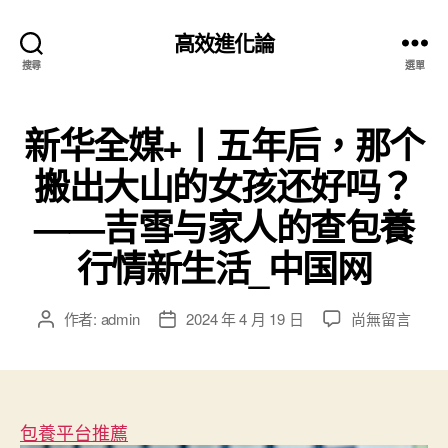
高效進化論
搜尋
選單
新华全媒+丨五年后，那个
搬出大山的女孩还好吗？
——吉雪与家人的查包養
行情新生活_中国网
在
作者:
admin
2024 年 4 月 19 日
尚無留言
文
文
〈新
章
章
华
作
發
全
者
佈
媒
日
+丨
包養平台推薦
期