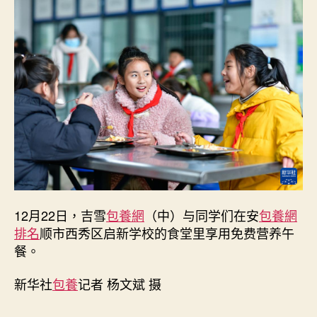
五
年
后，
那
个
搬
出
大
山
的
女
孩
还
好
12月22日，吉雪
包養網
（中）与同学们在安
包養網
吗？
排名
顺市西秀区启新学校的食堂里享用免费营养午
——
餐。
吉
雪
与
新华社
包養
记者 杨文斌 摄
家
人