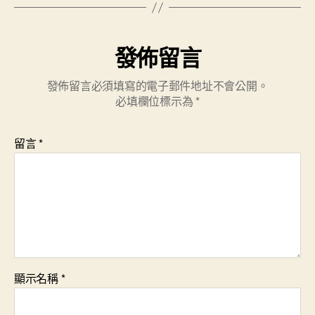
發佈留言
發佈留言必須填寫的電子郵件地址不會公開。
必填欄位標示為
*
留言
*
顯示名稱
*