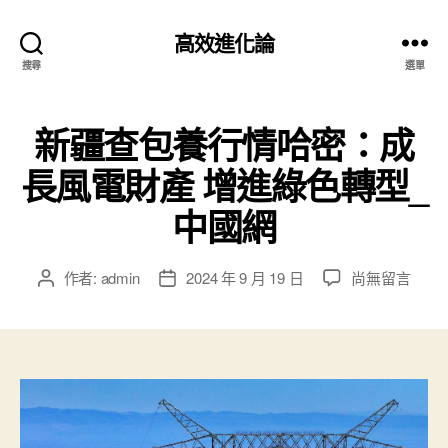
高效進化論
搜尋
選單
新疆查包養行情哈密：成
長風電財產 增進綠色轉型_
中國網
在
作者:
admin
2024 年 9 月 19 日
尚無留言
文
文
〈新
章
章
疆
作
發
查
者
佈
包
日
養
期
行
情