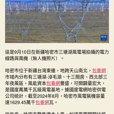
哈
密：
成
長
風
電
財
產
增
這是9月10日在新疆哈密市三塘湖風電場拍攝的電力
進
綠
線路與風機（無人機照片）。
色
轉
哈密市位于新疆台灣東邊，地跨天山南北，
包養網
型
市域內分布有三塘湖-淖毛湖、十三間房、西北部三
_
年夜風區，風能資本
包養網
豐盛，可開闢量宏大，
中
是國度萬萬千瓦級風電基地。據國度電網哈密供電
國
公司統計，截至2024年8月，哈密市風電裝機容量
網〉
達1629.45萬千
包養網
瓦。
中