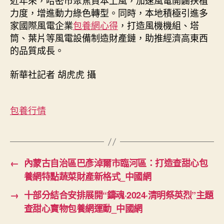
近年來，哈密市聚焦資本上風，加速風電開闢扶植
力度，增進動力綠色轉型。同時，本地積極引進多
家國際風電企業
包養網心得
，打造風機機組、塔
筒、葉片等風電設備制造財產鏈，助推經濟高東西
的品質成長。
新華社記者 胡虎虎 攝
包養行情
←
內蒙古自治區巴彥淖爾市臨河區：打造查甜心包
養網特點蔬菜財產新格式_中國網
→
十部分結合安排展開“鑄魂·2024·清明祭英烈”主題
查甜心寶物包養網運動_中國網