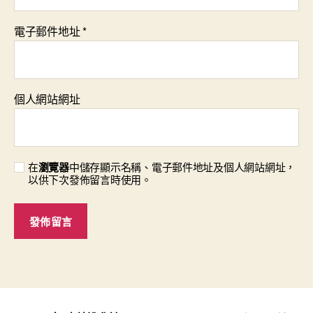
電子郵件地址
*
個人網站網址
在
瀏覽器
中儲存顯示名稱、電子郵件地址及個人網站網址，
以供下次發佈留言時使用。