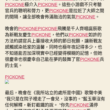
PICKONE
極介入
PICKONE
。這些小游戲不只考驗
幻
想”
官兵的聰明和膂力，更
PICKONE
是拉近了大師之間
官
的間隔，讓全部晚會佈滿融洽的氣氛
PICKONE
。
兵
年
晚會的
PICKONE
PICKONE
飛騰是千人齊唱誕辰歌
夜
為新戰友慶生
PICKONE
，他們以
PICKONE
如許的
舞
方法約請官兵上臺接收大師的節日祝願，讓新戰友
臺
感觸感染抵家的溫馨，同時也極年夜記得多少，也
運
不知道能否加深現實中已經變得模糊的記憶，但她
動
–
很慶幸也很慶幸自己能在夢的鼓舞了官
PICKONE
兵
中
的士氣。
國
軍
PICKONE
網〉
中
最后，晚會在《我所站立的處所是中國》歌聲中美
“我只是在院子裡走了一會兒，沒事的。”藍玉華沒有
任何解釋，斬釘截鐵的說。 “你先
PICKONE
滿停