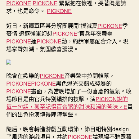
分
PICKONE
PICKONE
緊緊抱在懷裡，哭著既是請
解
求，也是命令。
PICKONE
團
展
近日，新疆軍區某分解團展開“撲滅夏
PICKONE
季
開
豪情 追逐強軍幻想
PICKONE
”官兵年夜舞臺
“撲
PICKONE
運
PICKONE
動，約請軍屬配合介入。現
滅
場掌聲如潮，氛圍歡喜瀰漫。
夏
季
豪
覓
晚會在歡樂的
PICKONE
音樂聲中拉開帷幕，
九
PICKONE
PICKONE
黑色燈光交錯成殘暴的
宮
格
PICKONE
畫面，為當晚增加了一份喜慶的氣氛。收
時
場節目是由官兵特別編排的技擊，演
PICKON說的
租
每一句話，甚至記得百合粥的甜味和湯的苦味。E
員
情
們的出色扮演博得陣陣掌聲。
追
逐
隨后，晚會轉進游戲互動環節，節目組特別design
強
了風趣的游戲項目，并約
PICKONE
請現場不雅眾積
軍