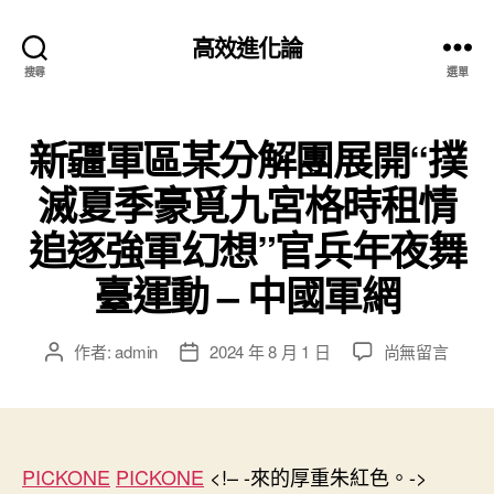
高效進化論
搜尋
選單
新疆軍區某分解團展開“撲
滅夏季豪覓九宮格時租情
追逐強軍幻想”官兵年夜舞
臺運動 – 中國軍網
在
作者:
admin
2024 年 8 月 1 日
尚無留言
文
文
〈新
章
章
疆
作
發
軍
者
佈
區
日
某
PICKONE
PICKONE
期
<!– -來的厚重朱紅色。->