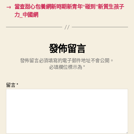
→
當查甜心包養網新時期新青年“碰到”新質生孩子
力_中國網
發佈留言
發佈留言必須填寫的電子郵件地址不會公開。
必填欄位標示為
*
留言
*