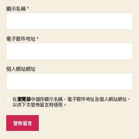
顯示名稱
*
電子郵件地址
*
個人網站網址
在
瀏覽器
中儲存顯示名稱、電子郵件地址及個人網站網址，
以供下次發佈留言時使用。