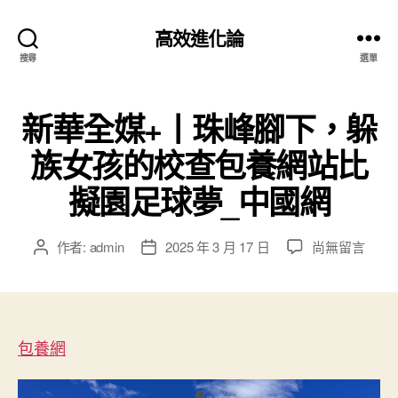
高效進化論
搜尋
選單
新華全媒+丨珠峰腳下，躲
族女孩的校查包養網站比
擬園足球夢_中國網
在
作者:
admin
2025 年 3 月 17 日
尚無留言
文
文
〈新
章
章
華
作
發
全
者
佈
媒
日
+丨
包養網
期
珠
峰