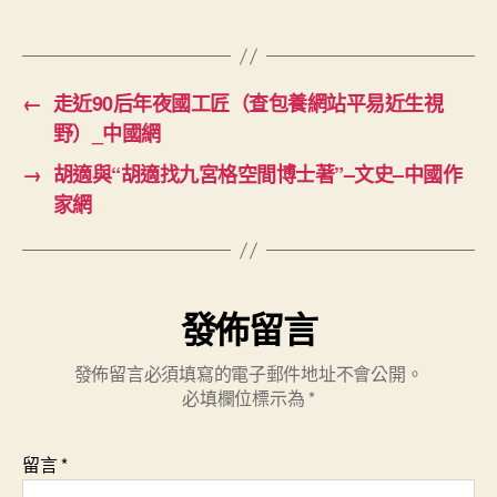
國
網〉
中
←
走近90后年夜國工匠（查包養網站平易近生視
野）_中國網
→
胡適與“胡適找九宮格空間博士著”–文史–中國作
家網
發佈留言
發佈留言必須填寫的電子郵件地址不會公開。
必填欄位標示為
*
留言
*