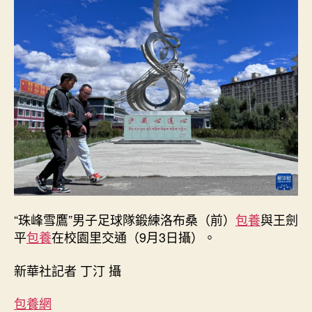
腳
下，
躲
族
女
孩
的
校
查
包
養
網
站
比
擬
“珠峰雪鷹”男子足球隊鍛練洛布桑（前）
包養
與王劍
園
平
包養
在校園里交通（9月3日攝）。
足
球
新華社記者 丁汀 攝
夢
_
包養網
中