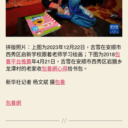
雪
与
家
人
的
新
生
拼版照片：上图为2023年12月22日，吉雪在安顺市
活
西秀区启新学校跟着老师学习绘画；下图为2018
包
_
養平台推薦
年4月21日，吉雪在安顺市西秀区岩腊乡
中
国
龙潭村的老家收
包養網心得
拾书包。
网〉
中
新华社记者 杨文斌 摄
包養
包養網