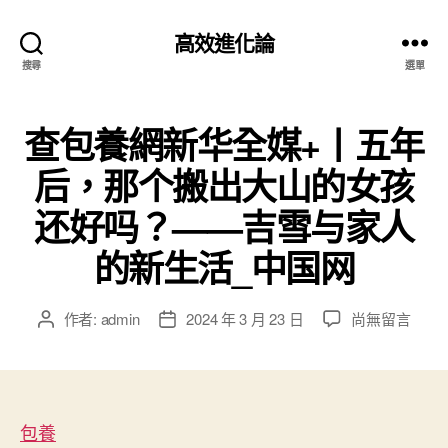
高效進化論
搜尋
選單
查包養網新华全媒+丨五年
后，那个搬出大山的女孩
还好吗？——吉雪与家人
的新生活_中国网
在
作者:
admin
2024 年 3 月 23 日
尚無留言
文
文
〈查
章
章
包
作
發
養
者
佈
網
日
新
包養
期