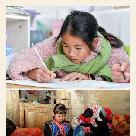
华
全
媒
+丨
五
年
后，
那
个
搬
出
大
山
的
女
孩
还
好
吗？
——
吉