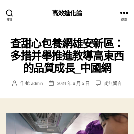
高效進化論
搜尋
選單
查甜心包養網雄安新區：
多措并舉推進教導高東西
的品質成長_中國網
在
作者:
admin
2024 年 6 月 5 日
尚無留言
文
文
〈查
章
章
甜
作
發
心
者
佈
包
日
養
期
網
雄