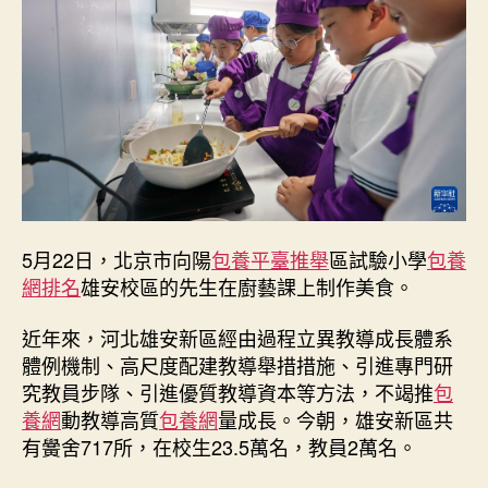
安
新
區：
多
措
并
舉
推
進
教
導
5月22日，北京市向陽
包養平臺推舉
區試驗小學
包養
高
網排名
雄安校區的先生在廚藝課上制作美食。
東
西
近年來，河北雄安新區經由過程立異教導成長體系
的
體例機制、高尺度配建教導舉措措施、引進專門研
品
質
究教員步隊、引進優質教導資本等方法，不竭推
包
成
養網
動教導高質
包養網
量成長。今朝，雄安新區共
長
有黌舍717所，在校生23.5萬名，教員2萬名。
_
中