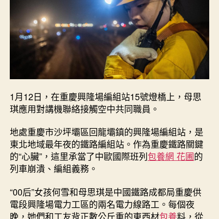
歐
班
列
的
“女
飛
人”
_
中
1月12日，在重慶興隆場編組站15號燈橋上，母思
國
琪應用對講機聯絡接觸空中共同職員。
網〉
中
地處重慶市沙坪壩區回龍壩鎮的興隆場編組站，是
東北地域最年夜的鐵路編組站。作為重慶鐵路關鍵
的“心臟”，這里承當了中歐國際班列
包養網 花圃
的
列車崩潰、編組義務。
“00后”女孩何雪和母思琪是中國鐵路成都局重慶供
電段興隆場電力工區的兩名電力線路工。每個夜
晚，她們和工友背正數公斤重的東西材
包養
料，從