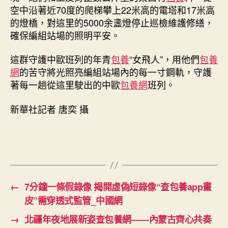
空中沿著近70度的爬梯攀上22米高的電塔和17米高
的燈橋，對這里的5000余盞燈停止巡檢維護修繕，
確保編組站場的照明平安。
這群守護中歐班列的年青
包養
“女飛人”，用他們
包養
網
的苦守將光照亮編組站場內的每一寸鋼軌，守護
著每一趟從這里駛出的中歐
包養網
班列。
新華社記者 唐奕 攝
←
7分鐘一條假錄像 揭開虛偽短錄像“查包養app畫
皮”需穿透式監管_中國網
→
北疆年夜地展新姿查包養網——內蒙古齊心共奏