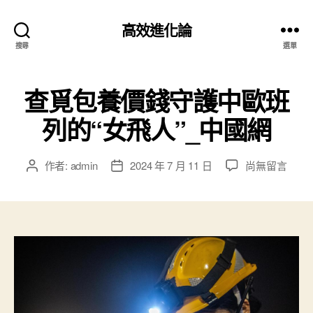
高效進化論
搜尋
選單
查覓包養價錢守護中歐班
列的“女飛人”_中國網
在
作者:
admin
2024 年 7 月 11 日
尚無留言
文
文
〈查
章
章
覓
作
發
包
者
佈
養
日
價
期
錢
守
護
中