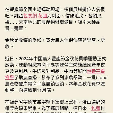
在豐產節全國主場運動現場，多個展銷攤位人氣很
旺。雞蛋
包養網 花圃
刀削面、信陽毛尖、各類瓜
果……天南地北的農產物琳瑯滿目，吸引大師品
嘗、購置。
金秋是收獲的季候，寬大農人伴侶渴望著豐產、增
收。
近日，2024年中國農人豐產節金秋花費季運動正式
啟動。運動組織電商平臺等運營主體繚繞國產年夜
豆及豆制品、牛奶及乳制品、牛肉等展開
包養平臺
推舉
了助農直播、發布了系列惠農舉動。一批brand
農產物登岸電商平臺展銷促銷。本年金秋花費季運
動將一向連續到11月底。
在福建省寧德市壽寧縣下黨鄉上黨村，漫山遍野的
錐栗樹碩果累累。為了擴展銷路，連日來，
包養
村