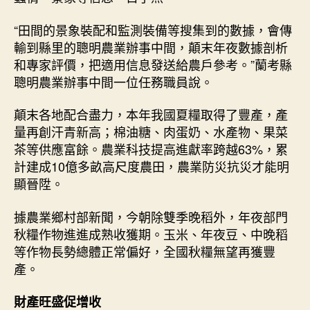
“田間的景象裝配和監測裝備等搜集到的數據，會傳
輸到縣里的聰明農業辦事中間，顛末年夜數據剖析
和專家評價，把適用信息發送給農戶參考。”蘭考縣
聰明農業辦事中間一位任務職員說。
顛末各地配合盡力，本年我國夏糧取得了豐產，產
量再創汗青新高；棉油糖、肉蛋奶、水產物、果菜
茶等供應富餘。農業科技提高進獻率跨越63%，累
計建成10億多畝高尺度農田，農業防災抗災才能明
顯晉陞。
據農業鄉村部新聞，今朝除雙季晚稻外，年夜部門
秋糧作物進進成熟收獲期。玉米、年夜豆、中晚稻
等作物長勢總體正常偏好，全國秋糧無望再獲豐
產。
財產旺盛促增收