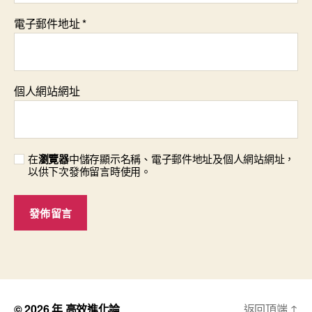
電子郵件地址
*
個人網站網址
在
瀏覽器
中儲存顯示名稱、電子郵件地址及個人網站網址，
以供下次發佈留言時使用。
© 2026 年
高效進化論
返回頂端
↑