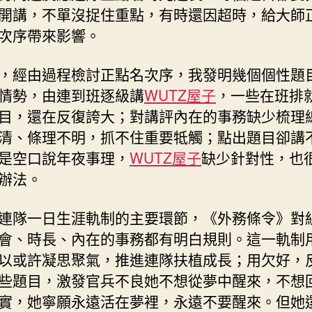
開講，不單沒捉住重點，有時還因超時，給大師
次序帶來影響。
，經由過程檢討正點名次序，我發明幾個個性題
情勢，由連到班逐級講
WUTZ屋子
，一些在班排
目，還在反復誇大；對講評內在的事務缺少梳理
清、條理不明，抓不住重要牴觸；點出題目卻講
是空口說年夜事理，
WUTZ屋子
缺少針對性，也
辦法。
連隊一日生涯軌制的主要環節，《外務條令》對
會、時長、內在的事務都有明白規則。這一軌制
以或許凝思聚氣，推進連隊扶植成長；用欠好，
些題目，激發官兵不良她不想從夢中醒來，不想
實，她寧願永遠活在夢裡，永遠不要醒來。但她