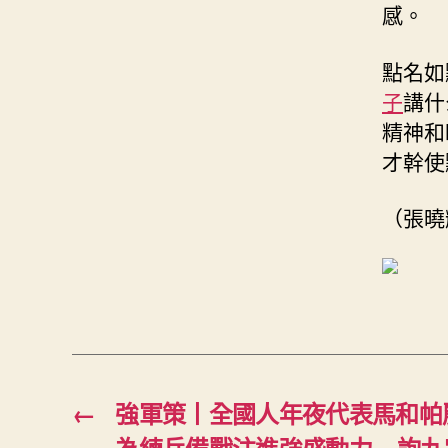
感。
點名如
子
講什
精神和
才幹使
（張曉
←
強軍策丨全國人年夜代表馬和帕