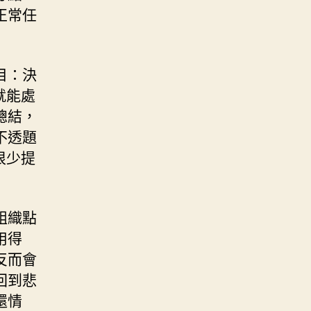
正常任
目：決
就能處
總結，
不透題
很少提
組織點
用得
反而會
回到悲
還情