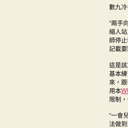
數九冷
“兩手
縮人站
師停止
記載要
這是該
基本練
來，跟
用本
W
限制，
“一會
法做到