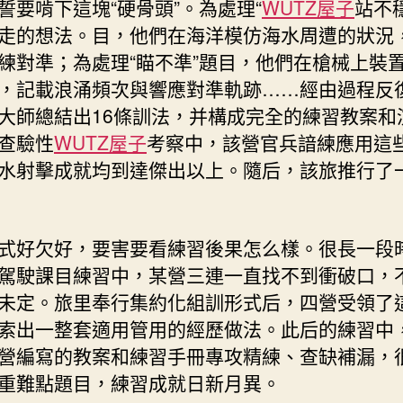
誓要啃下這塊“硬骨頭”。為處理“
WUTZ屋子
站不
走的想法。目，他們在海洋模仿海水周遭的狀況
練對準；為處理“瞄不準”題目，他們在槍械上裝
，記載浪涌頻次與響應對準軌跡……經由過程反
大師總結出16條訓法，并構成完全的練習教案和
查驗性
WUTZ屋子
考察中，該營官兵諳練應用這
水射擊成就均到達傑出以上。隨后，該旅推行了
式好欠好，要害要看練習後果怎么樣。很長一段
駕駛課目練習中，某營三連一直找不到衝破口，
未定。旅里奉行集約化組訓形式后，四營受領了
索出一整套適用管用的經歷做法。此后的練習中
營編寫的教案和練習手冊專攻精練、查缺補漏，
重難點題目，練習成就日新月異。