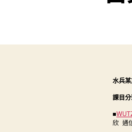
水兵某
課目分
■
WUT
欣 通