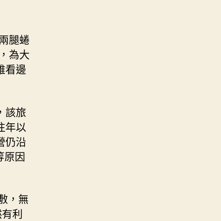
兩腿蜷
，為大
雅看邊
，該旅
往年以
營仍沿
等原因
敷，無
然有利