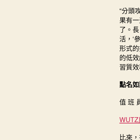
“分頭
果有一
了。長
活，‘
形式的
的低效
習質效
點名如
值 班
WUT
比來，