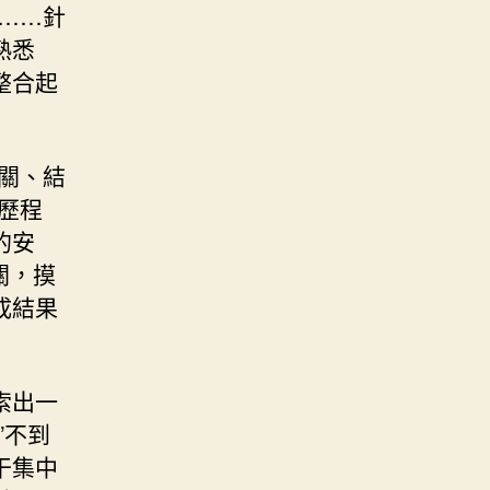
……針
熟悉
整合起
關、結
歷程
的安
關，摸
成結果
索出一
”不到
干集中