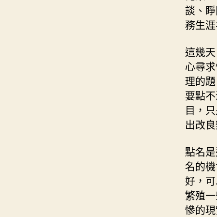
談、睜
務生涯
這幾天
心尋求
理的題
要點不
目，只
出改良
點名是
名的機
好，可
繁殖一
慘的現