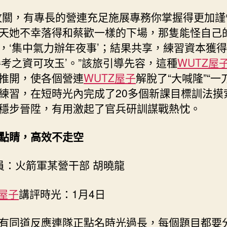
攻關，有專長的營連充足施展專務你掌握得更加謹
天她不幸落得和蔡歡一樣的下場，那隻能怪自己
，‘集中氣力辦年夜事’；結果共享，練習資本獲
參考之資可攻玉’。”該旅引導先容，這種
WUTZ屋
推開，使各個營連
WUTZ屋子
解脫了“大喊隆”“一
練習，在短時光內完成了20多個新課目標訓法摸
穩步晉陞，有用激起了官兵研訓謀戰熱忱。
點睛，高效不走空
 員：火箭軍某營干部 胡曉龍
Z屋子
講評時光：1月4日
有同道反應連隊正點名時光過長，每個題目都要