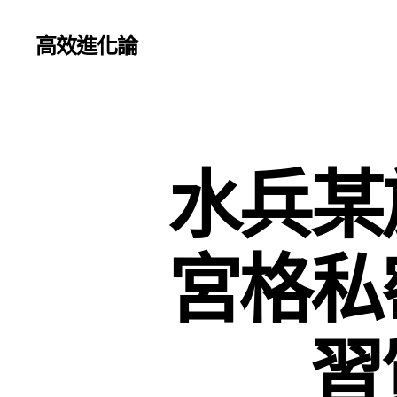
高效進化論
水兵某
宮格私
習