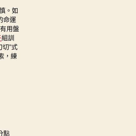
慎。如
的命運
得有用盤
子
組訓
刀切”式
索，練
分點