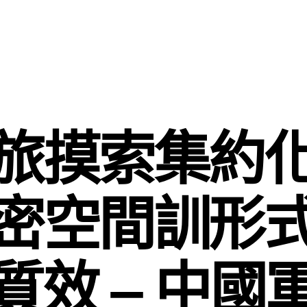
旅摸索集約
密空間訓形
質效 – 中國