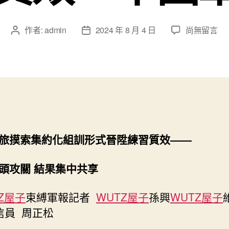
在
作者:
admin
2024 年 8 月 4 日
尚無留言
文
文
〈水
章
章
兵
作
發
某
者
佈
旅
日
摸
期
索
集
約
旅摸索集約化組訓形式晉陞練習質效——
化
組
想
頭攻關 結果集中共享
九
宮
Z屋子
束縛軍報記者
WUTZ屋子
孫興
WUTZ屋子
格
信員 周正松
私
密