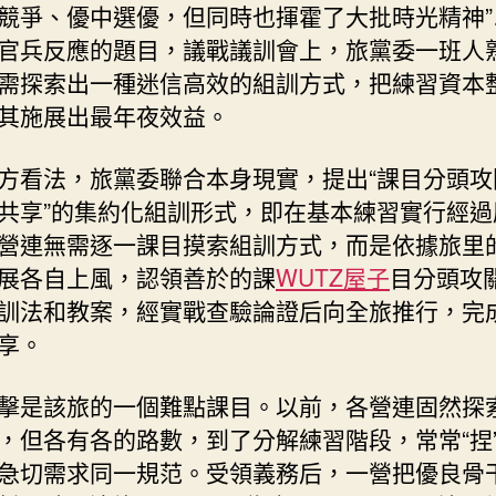
競爭、優中選優，但同時也揮霍了大批時光精神”
官兵反應的題目，議戰議訓會上，旅黨委一班人
需探索出一種迷信高效的組訓方式，把練習資本
其施展出最年夜效益。
方看法，旅黨委聯合本身現實，提出“課目分頭攻
共享”的集約化組訓形式，即在基本練習實行經過
營連無需逐一課目摸索組訓方式，而是依據旅里
展各自上風，認領善於的課
WUTZ屋子
目分頭攻
訓法和教案，經實戰查驗論證后向全旅推行，完
享。
擊是該旅的一個難點課目。以前，各營連固然探
，但各有各的路數，到了分解練習階段，常常“捏
急切需求同一規范。受領義務后，一營把優良骨