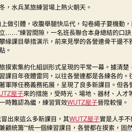
空
冬，水兵某旅練習場上熱火朝天。
間
訓
向上做引體，收腹舉腿快瓜代，勾卷繩子要機動，
形
立……”練習間隙，一名班長聯合本身總結的口訣
式
攀緣課目舉措演示，前來見學的各營連骨干邊不
晉
陞
點。
練
習
旅摸索集約化組訓形式呈現的平常一幕。據清楚
質
習課目年夜體雷同，以往各營連都是各練各的。
效
–
著軍隊任務義務拓展，呈現了良多新課目。但各
中
UTZ屋子
來的措施，受時光、場地、器材、人才
國
一時難認為繼，練習質效
WUTZ屋子
晉陞較慢。
軍
網〉
兒冒出來這么多新課目，其
WUTZ屋子
實是人手不
中
兼顧統籌”“統一個練習課目，各營都在摸索，固