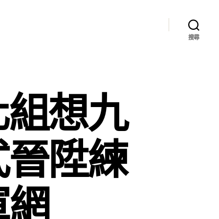
搜尋
化組想九
式晉陞練
軍網