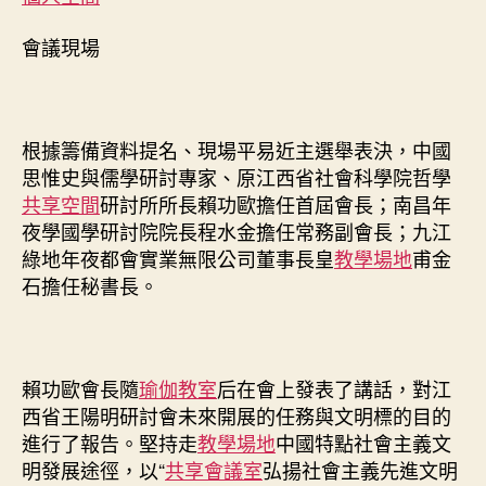
會議現場
根據籌備資料提名、現場平易近主選舉表決，中國
思惟史與儒學研討專家、原江西省社會科學院哲學
共享空間
研討所所長賴功歐擔任首屆會長；南昌年
夜學國學研討院院長程水金擔任常務副會長；九江
綠地年夜都會實業無限公司董事長皇
教學場地
甫金
石擔任秘書長。
賴功歐會長隨
瑜伽教室
后在會上發表了講話，對江
西省王陽明研討會未來開展的任務與文明標的目的
進行了報告。堅持走
教學場地
中國特點社會主義文
明發展途徑，以“
共享會議室
弘揚社會主義先進文明