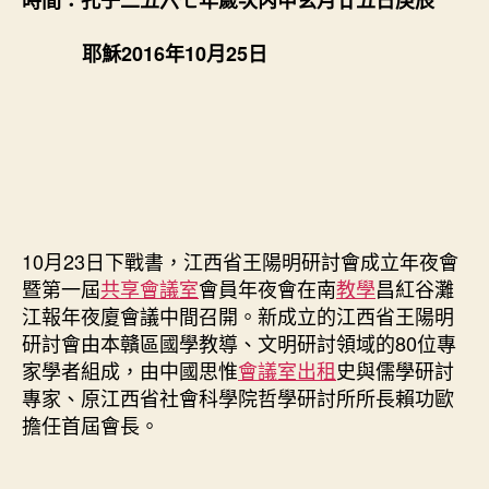
時間：孔子二五六七年歲次丙申玄月廿五日庚辰
正
式
耶穌2016年10月25日
成
找
九
宮
格
會
議
室
立〉
10月23日下戰書，江西省王陽明研討會成立年夜會
中
暨第一屆
共享會議室
會員年夜會在南
教學
昌紅谷灘
江報年夜廈會議中間召開。新成立的江西省王陽明
研討會由本贛區國學教導、文明研討領域的80位專
家學者組成，由中國思惟
會議室出租
史與儒學研討
專家、原江西省社會科學院哲學研討所所長賴功歐
擔任首屆會長。