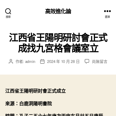
高效進化論
搜尋
選單
江西省王陽明研討會正式
成找九宮格會議室立
在
作者:
admin
2024 年 10 月 28 日
尚無留言
文
文
〈江
章
章
西
作
發
省
者
佈
王
日
陽
期
江西省王陽明研討會正式成立
明
研
來源：白鹿洞陽明書院
討
會