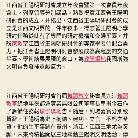
江西省王陽明研討會成立年夜會暨第一次會員年夜
會上，列席領導分別講話，熱烈祝賀江西省王陽明
研討會的成立，并指出，江西省王陽明研討會的成
立是江西文明界的一件年夜事，標志著王陽明心學
研討任務從此有了專門的研討機構和交通平臺，并
盼
家教
望江西省王陽明研討會的專家學者們配合盡
力，把江西省王陽明研討會發展成為高程度的交通
平臺、學術結果展現的窗口，為
教學場地
我國增強
文明自負發揮貢獻氣力。
江西省王陽明研討會首屆
舞蹈教室
秘書長九江
舞蹈
教室
綠地年夜都會實業無限公司董事長皇甫金石作
了籌備任務報
瑜伽場地
告。隨后，到場嘉賓分別致
賀辭，王陽明為史上樹德、建功、立言三不朽之圣
賢，他的生平事跡在貴州、浙江、江西三地尤為突
顯，未來將積極開展三地聯動王陽明文明活動，傳