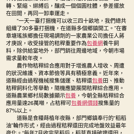
變
轉、緊縮、綁縛后，釀成一個個圓柱體，參差擺放
“噴
在田間，再同一卸車運走。
鼻
“一天一臺打捆機可以收三四十畝地，我們總共
餑
組織了30多臺打捆機，在道縣多個鄉鎮開工。”在審
餑”
查
章塘瑤族鄉擔任現場調劑的一家農業公司擔任人蔣
包
才庚說，收受接管的秸稈重要作為
包養網
養牛飼
養
料，除供給當地外，部門銷往周邊地域，今朝市場
網
需求量較年夜。
心
農作物秸稈綜合應用對于增進農人增收、周遭
得
的狀況維護、資本節儉等具有積極意義。近年來，
_
道縣經由過程機械搜集儲運、秸稈還
包養
田、推動
中
秸稈飼料化等舉動，隨機應變展開秸稈綜合應用。
國
網〉
道縣農業鄉村局數據顯示
包養
，今朝全縣秸稈綜合
中
應用量達26萬噸，占秸稈可
包養網價錢
搜集量的
87%以上。
道縣是食糧蒔植年夜縣，部門鄉鎮奉行的“稻稻
油”輪作形式，經由過程秸稈還田完成地盤效益最年
夜化。“每年7月收完早稻后，稻草直接破壞還田，