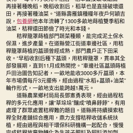
再接著種晚稻。晚稻收割后，稻草也是直接破壞還
田，再接著種油菜。”道縣壽雁鎮種糧年夜戶何穎吉
說，
包養網
他本年流轉了1300多畝地蒔植雙季稻和
油菜，秸稈還田節儉了時光和本錢。
秸稈籠罩蒔植部門蔬菜種類，能完成泥土保水
保濕，進步產量。在道縣營江街道車邊社區，用秸
稈籠罩蒔植的藠頭曾經成熟，部門農戶正下田采
收。“早稻收割后種下藠頭，用秸稈籠罩，貫串其全
部發展期，直到11月成熟開挖。”車邊社區藠頭蒔植
戶田治圖告知記者，一畝地能收3000多斤藠頭，本
年市場價每斤3元擺佈，經由過程“水稻+藠頭+油菜”
輪作形式，一畝地支出能跨越1萬元。
道縣農業鄉村局局長鄧憲勇表現，經由過程秸
稈的多元化應用，讓“草垛垛”釀成“噴鼻餑餑”，有用
處理了群眾處置秸稈難的題目。道縣將持續摸索秸
稈全財產鏈綜合應用，鼎力支撐秸稈收儲系統扶
植，經由過程與相干環保科研機構一起配合，慢慢
完成秸稈放棄物轉化為生孩子肥料及飼料添加劑