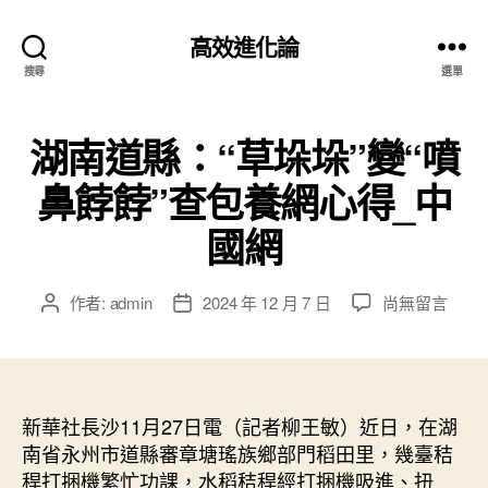
高效進化論
搜尋
選單
湖南道縣：“草垛垛”變“噴
鼻餑餑”查包養網心得_中
國網
在
作者:
admin
2024 年 12 月 7 日
尚無留言
文
文
〈湖
章
章
南
作
發
道
者
佈
縣：
日
“草
新華社長沙11月27日電（記者柳王敏）近日，在湖
期
垛
南省永州市道縣審章塘瑤族鄉部門稻田里，幾臺秸
垛”
稈打捆機繁忙功課，水稻秸稈經打捆機吸進、扭