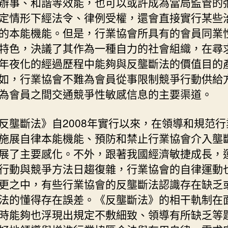
辦事、和諧等效能，也可以或許成為當局監管的
動
定情形下經法令、律例受權，還會直接實行某些
的
的本能機能。但是，行業協會所具有的會員同業
反
壟
特色，決議了其作為一種自力的社會組織，在尋
斷
年夜化的經過歷程中能夠與反壟斷法的價值目的
法
如，行業協會不難為會員從事限制競爭行動供給
應
為會員之間交通競爭性敏感信息的主要渠道。
對〉
中
反壟斷法》自2008年實行以來，在領導和規范行
施展自律本能機能、預防和禁止行業協會介入壟
展了主要感化。不外，跟著我國經濟敏捷成長，
行動與競爭方法日趨復雜，行業協會的自律運動
更之中，有些行業協會的反壟斷法認識存在缺乏
法的懂得存在誤差。《反壟斷法》的相干軌制在
時能夠也浮現出規定不敷細致、領導有所缺乏等