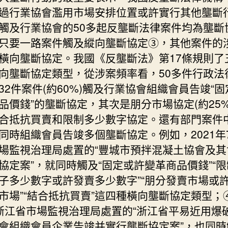
過行業協會濫用市場安排位置或許實行其他壟斷
觸及行業協會的50多起反壟斷法律案件均為壟斷
只要一路案件觸及縱向壟斷協定③，其他案件的
橫向壟斷協定。我國《反壟斷法》第17條規則了
向壟斷協定類型，從涉案頻率看，50多件行政法
32件案件(約60%)觸及行業協會組織會員告竣“
品價錢”的壟斷協定，其次是朋分市場協定(約25%
合抵抗買賣和限制多少數字協定。還有部門案件
同時組織會員告竣多個壟斷協定。例如，2021年
場監視治理局處置的“豐城市預拌混凝土協會及其
協定案”，就同時觸及“固定或許變革商品價錢”“
子多少數字或許發賣多少數字”“朋分發賣市場或
市場”“結合抵抗買賣”這四種橫向壟斷協定類型；④
浙江省市場監視治理局處置的“浙江省平易近用爆
會組織會員企業告竣并實行壟斷協定案”，也同時