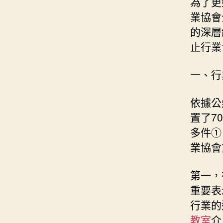
為了更
業協會
的深層
止行業
一、行
依據公
置了7
多件①
業協會
第一，
重要表
行業的
教室
介