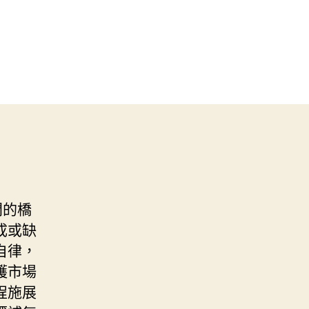
間的橋
成或缺
自律，
護市場
程施展