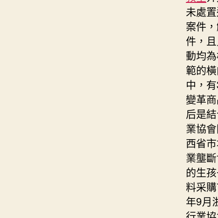
未處置
案件，
件，且
動均為
範的橫
中，有
變革商
后是結
業協會
西省市
業壟斷
的生孩
料采購
年9月
行業協