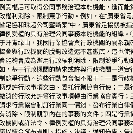
例受權后可取得公同事務治理本能機能，進而能
政權利消除、限制競爭行動。例如，在“廣東省粵
省足協和珠超公司壟斷案”中，廣東省足協就被指
律例受權的具有治理公同事務本能機能的組織。
于汗青緣由，我國行業協會與行政機關的關系親
協會與行政機關的脫鉤改造還不甚徹底，這也使
會能夠會成為濫用行政權利消除、限制競爭行動
如，基于行政機關的請求或許與行政機關一道實
制競爭行動。這些行動包含但不限于：一是行政
柄或許行政事項交由、委托行業協會行使；二是
撤消的行政允許等行政事項轉由行業協會實行；
請求行業協會制訂行業同一價錢、發布行業自律
有消除、限制競爭內在的事務的文件；四是行業
政機關或許法令、律例受權的具有治理公同事務
織以結合發布規則、措施、決議、通知佈告、告