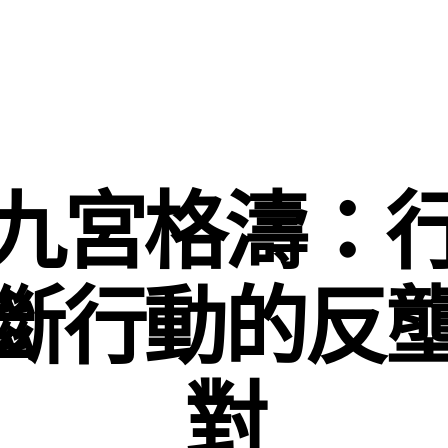
九宮格濤：
斷行動的反
對