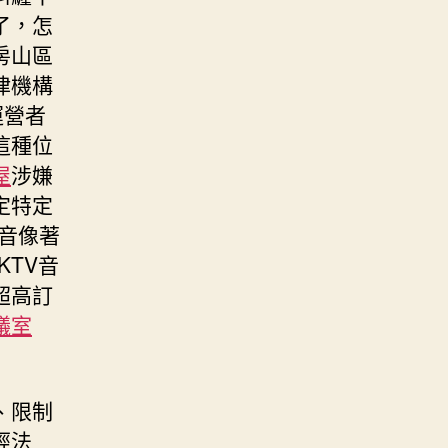
了，怎
房山區
律機構
運營者
這種位
屋
涉嫌
定特定
音像著
TV音
超高訂
議室
、限制
經法