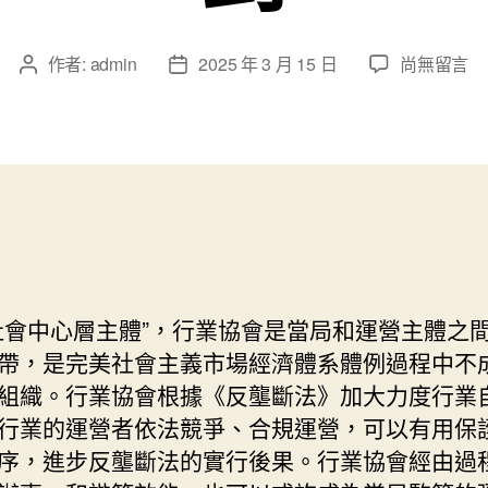
在
作者:
admin
2025 年 3 月 15 日
尚無留言
文
文
〈焦
章
章
海
作
發
找
者
佈
九
日
宮
期
格
濤：
行
業
協
社會中心層主體”，行業協會是當局和運營主體之
會
帶，是完美社會主義市場經濟體系體例過程中不
介
組織。行業協會根據《反壟斷法》加大力度行業
入
行業的運營者依法競爭、合規運營，可以有用保
壟
斷
序，進步反壟斷法的實行後果。行業協會經由過
行