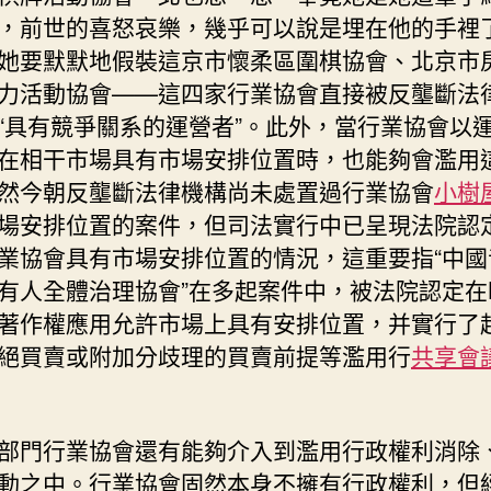
，前世的喜怒哀樂，幾乎可以說是埋在他的手裡
她要默默地假裝這京市懷柔區圍棋協會、北京市
力活動協會——這四家行業協會直接被反壟斷法
“具有競爭關系的運營者”。此外，當行業協會以
在相干市場具有市場安排位置時，也能夠會濫用
然今朝反壟斷法律機構尚未處置過行業協會
小樹
場安排位置的案件，但司法實行中已呈現法院認
業協會具有市場安排位置的情況，這重要指“中國
有人全體治理協會”在多起案件中，被法院認定在K
著作權應用允許市場上具有安排位置，并實行了
絕買賣或附加分歧理的買賣前提等濫用行
共享會
部門行業協會還有能夠介入到濫用行政權利消除
動之中。行業協會固然本身不擁有行政權利，但