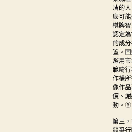
清的人
麼可能
棋牌智
認定為
的成分
置。固
濫用市
範疇行
作權所
像作品
價、謝
動。⑥
第三，
競爭行