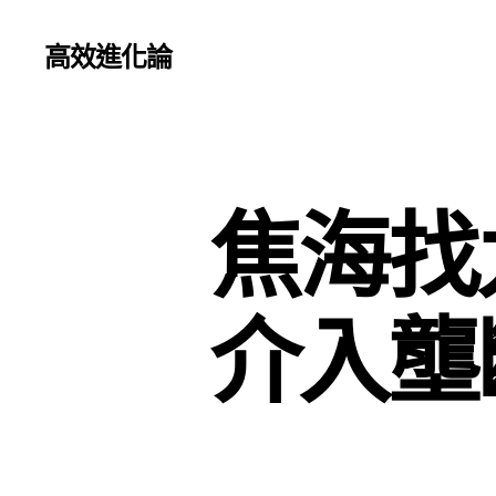
高效進化論
焦海找
介入壟