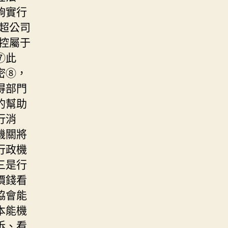
夠實行
超公司
控屬于
⑦此
密⑧，
得部門
的幫助
行消
機關將
行政機
三是行
價錢看
協會能
本能機
訴、看