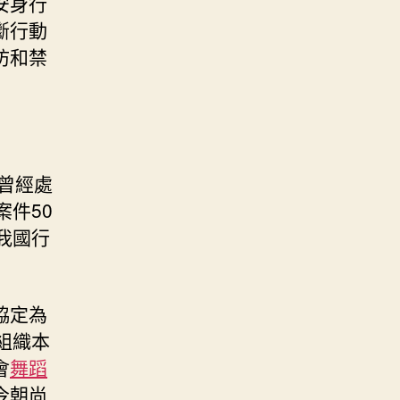
安身行
斷行動
防和禁
曾經處
件50
我國行
協定為
組織本
會
舞蹈
今朝尚