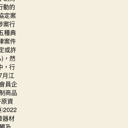
行動的
協定案
涉案行
五種典
律案件
固定或許
)，然
中，行
7月江
會員企
限制商品
許原資
2022
破器材
觸及