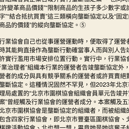
或許變革商品價錢”“限制商品的生孩子多少數字或
字”“結合抵抗買賣”這三類橫向壟斷協定以及“固
商品的價錢”的縱向壟斷協定。⑤
行業協會自己也從事運營運動時，便取得了運營
時其能夠直接作為壟斷行動確當事人而與別人告
許實行濫用市場安排位置行動。實行中，行業協
行業治理者”組織本行業的運營者告竣壟斷協定外
營者的成分與具有競爭關系的運營者或許買賣絕
壟斷協定。這種情況固然不罕見，但2023年北京
理局處置的“北京市圍棋協會組織會員單元告竣并
案”曾經觸及行業協會的運營者成分。本案觸及五
北京市圍棋協會是壟斷協定的組織者，而被組織
包含四家行業協會，即北京市豐臺區圍棋協會、
棋牌活動協會、北也想一想，畢竟她是她這輩子