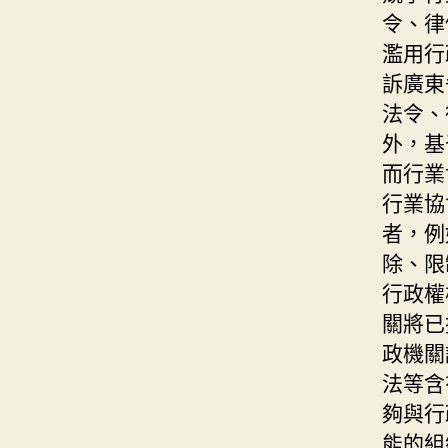
令、律
濫用行
訴廣東
法令、
外，基
而行業
行業協
者，例
除、限
行政權
關將已
政機關
法等含
夠與行
能的組