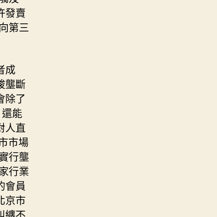
許發賣
定向第三
者成
竣壟斷
會除了
，還能
對人直
市市場
實行壟
家行業
的會員
北京市
糾纏不