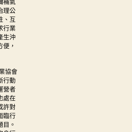
彌補氣
治理公
性、互
求行業
產生沖
方便，
業協會
斷行動
運營者
也處在
或許對
面臨行
題目。