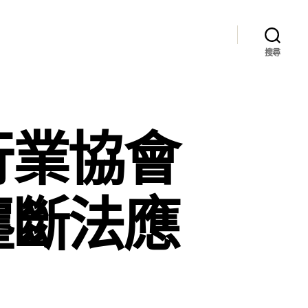
搜尋
行業協會
壟斷法應