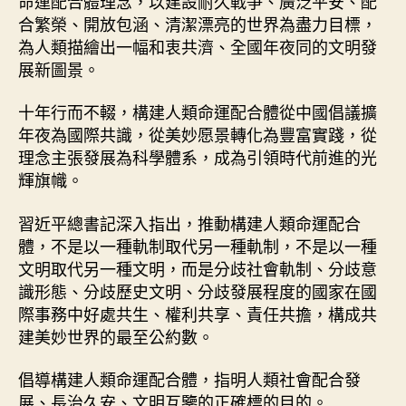
命運配合體理念，以建設耐久戰爭、廣泛平安、配
合繁榮、開放包涵、清潔漂亮的世界為盡力目標，
為人類描繪出一幅和衷共濟、全國年夜同的文明發
展新圖景。
十年行而不輟，構建人類命運配合體從中國倡議擴
年夜為國際共識，從美妙愿景轉化為豐富實踐，從
理念主張發展為科學體系，成為引領時代前進的光
輝旗幟。
習近平總書記深入指出，推動構建人類命運配合
體，不是以一種軌制取代另一種軌制，不是以一種
文明取代另一種文明，而是分歧社會軌制、分歧意
識形態、分歧歷史文明、分歧發展程度的國家在國
際事務中好處共生、權利共享、責任共擔，構成共
建美妙世界的最至公約數。
倡導構建人類命運配合體，指明人類社會配合發
展、長治久安、文明互鑒的正確標的目的。