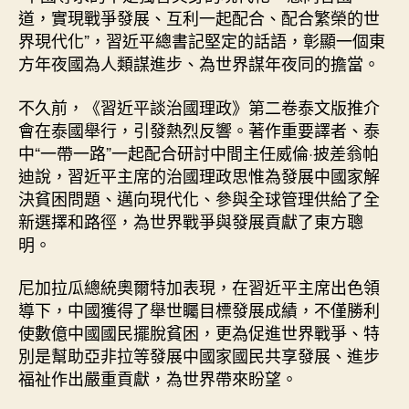
道，實現戰爭發展、互利一起配合、配合繁榮的世
界現代化”，習近平總書記堅定的話語，彰顯一個東
方年夜國為人類謀進步、為世界謀年夜同的擔當。
不久前，《習近平談治國理政》第二卷泰文版推介
會在泰國舉行，引發熱烈反響。著作重要譯者、泰
中“一帶一路”一起配合研討中間主任威倫·披差翁帕
迪說，習近平主席的治國理政思惟為發展中國家解
決貧困問題、邁向現代化、參與全球管理供給了全
新選擇和路徑，為世界戰爭與發展貢獻了東方聰
明。
尼加拉瓜總統奧爾特加表現，在習近平主席出色領
導下，中國獲得了舉世矚目標發展成績，不僅勝利
使數億中國國民擺脫貧困，更為促進世界戰爭、特
別是幫助亞非拉等發展中國家國民共享發展、進步
福祉作出嚴重貢獻，為世界帶來盼望。