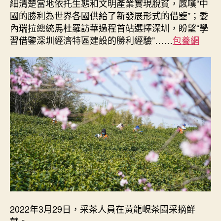
細清楚當地依托生態和文明產業實現脫貧，感嘆“中
國的勝利為世界各國供給了新發展形式的借鑒”；委
內瑞拉總統馬杜羅訪華過程首站選擇深圳，盼望“學
習借鑒深圳經濟特區建設的勝利經驗”……
包養網
2022年3月29日，采茶人員在黃龍峴茶園采摘鮮
葉。