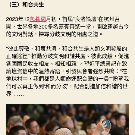
（三）和合共生
2023年12
包養網
月初，首屆“良渚論壇”在杭州召
開，世界各地300多名嘉賓齊聚一堂，開啟穿越古今
的文明對話，探尋分歧文明的相處之道。
“彼此尊敬、和衷共濟、和合共生是人類文明發展的
正確途徑”“推動分歧文明和諧共處、彼此成績，促進
各國國民收支相友、相知相親”，習近平總書記在致
論壇賀信中的溫熱寄語，引發與會者強烈共鳴：“在
地球村中，我們都是人類命運配合體的一員”“盼望我
們可以真正做到‘和而分歧’，配合創造加倍和諧的世
界”……