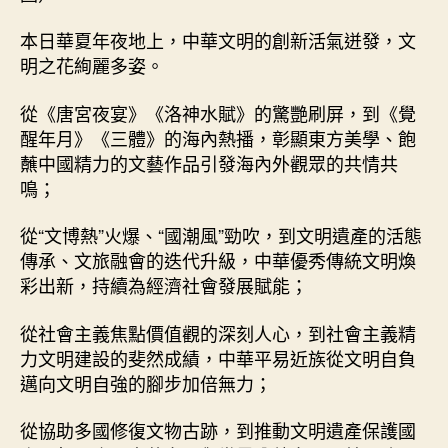
本日華夏年夜地上，中華文明的創新活氣迸發，文
明之花絢麗多姿。
從《唐宮夜宴》《洛神水賦》的驚艷刷屏，到《覺
醒年月》《三體》的海內熱播，彰顯東方美學、飽
蘸中國精力的文藝作品引發海內外觀眾的共情共
鳴；
從“文博熱”火爆、“國潮風”勁吹，到文明遺產的活態
傳承、文旅融會的迭代升級，中華優秀傳統文明煥
彩出新，持續為經濟社會發展賦能；
從社會主義焦點價值觀的深刻人心，到社會主義精
力文明建設的斐然成績，中華平易近族從文明自負
邁向文明自強的腳步加倍無力；
從協助多國修復文物古跡，到推動文明遺產保護國