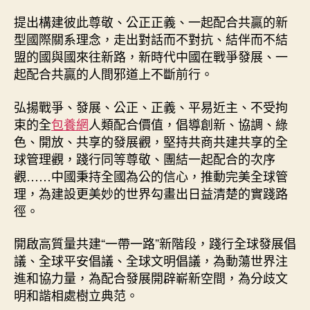
提出構建彼此尊敬、公正正義、一起配合共贏的新
型國際關系理念，走出對話而不對抗、結伴而不結
盟的國與國來往新路，新時代中國在戰爭發展、一
起配合共贏的人間邪道上不斷前行。
弘揚戰爭、發展、公正、正義、平易近主、不受拘
束的全
包養網
人類配合價值，倡導創新、協調、綠
色、開放、共享的發展觀，堅持共商共建共享的全
球管理觀，踐行同等尊敬、團結一起配合的次序
觀……中國秉持全國為公的信心，推動完美全球管
理，為建設更美妙的世界勾畫出日益清楚的實踐路
徑。
開啟高質量共建“一帶一路”新階段，踐行全球發展倡
議、全球平安倡議、全球文明倡議，為動蕩世界注
進和協力量，為配合發展開辟嶄新空間，為分歧文
明和諧相處樹立典范。