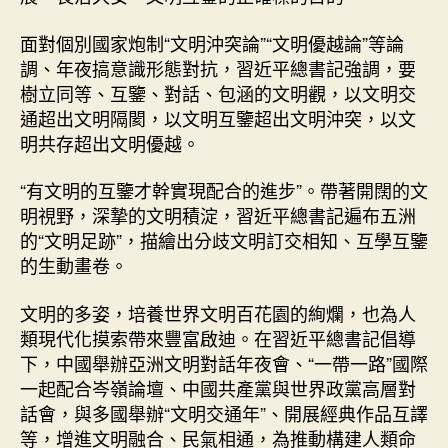
面對個別國家炮制“文明沖突論”“文明優越論”等論
調、年夜搞意識形態對抗，習近平總書記強調，要
樹立同等、互鑒、對話、包涵的文明觀，以文明交
通超出文明隔閡，以文明互鑒超出文明沖突，以文
明共存超出文明優越。
“有文明的互鑒才幹實現配合的進步”。帶著開闊的文
明視野，深摯的文明積淀，習近平總書記遍布五洲
的“文明足跡”，描繪出分歧文明訂交相知、互學互鑒
的生動畫卷。
文明的多姿，培養世界文明百花園的絢爛，也為人
類現代化摸索帶來豐富啟迪。在習近平總書記倡導
下，中國舉辦亞洲文明對話年夜會、“一帶一路”國際
一起配合岑嶺論壇、中國共產黨與世界政黨高層對
話會，與多國舉辦“文明交通年”、開展經典作品互譯
等，增進文明融合、民氣相通，為推動構建人類命