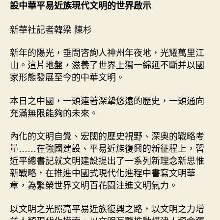
長
設中華平易近族現代文明的世界啟示
在
有
新華社記者韓梁 陳杉
新
天
新年的陽光，垂問咨詢人神州年夜地，光耀萬里江
——
山。這片地盤，滋養了世界上獨一綿延不斷并以國
扶
家形態發展至今的中華文明。
植
中
華
本日之中國，一頭連著深摯悠遠的歷史，一頭通向
平
充滿無限能夠的未來。
易
近
內化的文明自覺、宏闊的歷史視野、深奧的戰略考
族
量……在強國建設、平易近族復興的新征程上，習
古
近平總書記就文明建設提出了一系列新理念新思惟
代
新戰略，在推進中國式現代化進程中書寫文明華
文
章，為繁榮世界文明百花園注進文明氣力。
明
的
世
以文明之光照亮平易近族復興之路，以文明之力增
界