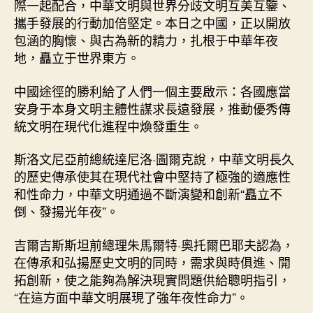
際一起配合，中華文明與世界分歧文明互美互鑒、
攜手發展的行動加倍堅定。本日之中國，正以開放
包涵的胸懷、與古為新的精力，扎根于中華年夜
地，矗立于世界東方。
中國途徑的勝利給了人們一個主要啟示：各國應當
安身于本身文明主體性謀求長遠發展，推動優秀傳
統文明在現代化進程中煥發重生。
斯洛文尼亞前總統達尼洛·圖爾克說，中華文明長久
的歷史傳承使其在現代社會中堅持了極強的適應性
和性命力，中華文明通過不斷演變和創新“矗立不
倒、發揚光年夜”。
吉爾吉斯斯坦前總理朱馬爾特·奧托爾巴耶夫認為，
在傳承和弘揚歷史文明的同時，需求與時俱進、開
拓創新，使之能夠為解決現實問題供給聰明指引，
“在這方面中華文明展現了強年夜性命力”。