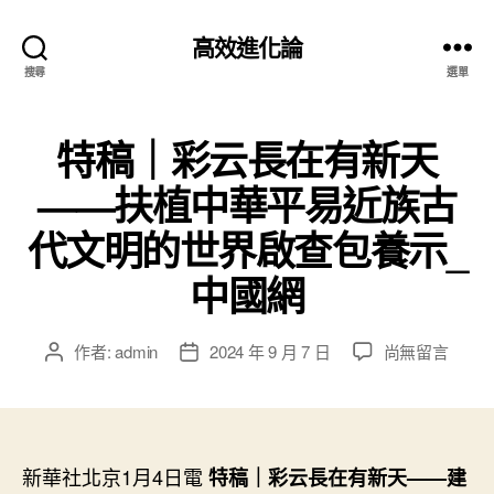
高效進化論
搜尋
選單
特稿｜彩云長在有新天
——扶植中華平易近族古
代文明的世界啟查包養示_
中國網
在
作者:
admin
2024 年 9 月 7 日
尚無留言
文
文
〈特
章
章
稿
作
發
｜
者
佈
彩
日
云
新華社北京1月4日電
期
特稿｜彩云長在有新天——建