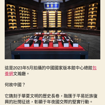
這是2023年5月拍攝的中國國家版本館中心總館
包
養網
文瀚廳。
何故中國？
它鐫刻于華夏文明的歷史長卷，融匯于平易近族復
興的壯闊征途，彰顯于年夜國交際的堅實行動。