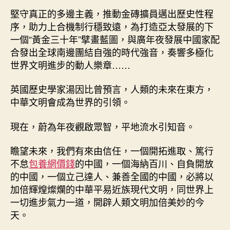
堅守真正的多邊主義，推動金磚擴員邁出歷史性程
序，助力上合機制行穩致遠，為打造亞太發展的下
一個“黃金三十年”擘畫藍圖，與廣年夜發展中國家配
合發出全球南邊團結自強的時代強音，奏響多極化
世界文明進步的動人樂章……
英國歷史學家湯因比曾預言，人類的未來在東方，
中華文明會成為世界的引領。
現在，蔚為年夜觀啟眾智，平地流水引知音。
瞻望未來，我們有來由信任，一個開拓進取、篤行
不怠
包養網價錢
的中國，一個海納百川、自負開放
的中國，一個立己達人、兼善全國的中國，必將以
加倍輝煌燦爛的中華平易近族現代文明，同世界上
一切進步氣力一道，開辟人類文明加倍美妙的今
天。