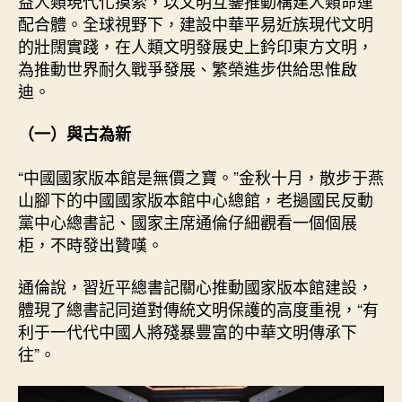
益人類現代化摸索，以文明互鑒推動構建人類命運
啟
配合體。全球視野下，建設中華平易近族現代文明
查
的壯闊實踐，在人類文明發展史上鈐印東方文明，
包
為推動世界耐久戰爭發展、繁榮進步供給思惟啟
養
迪。
示
_
（一）與古為新
中
國
網〉
“中國國家版本館是無價之寶。”金秋十月，散步于燕
中
山腳下的中國國家版本館中心總館，老撾國民反動
黨中心總書記、國家主席通倫仔細觀看一個個展
柜，不時發出贊嘆。
通倫說，習近平總書記關心推動國家版本館建設，
體現了總書記同道對傳統文明保護的高度重視，“有
利于一代代中國人將殘暴豐富的中華文明傳承下
往”。