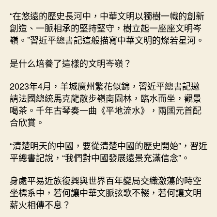
“在悠遠的歷史長河中，中華文明以獨樹一幟的創新
創造、一脈相承的堅持堅守，樹立起一座座文明岑
嶺。”習近平總書記這般描寫中華文明的燦若星河。
是什么培養了這樣的文明岑嶺？
2023年4月，羊城廣州繁花似錦，習近平總書記邀
請法國總統馬克龍散步嶺南園林，臨水而坐，觀景
喝茶。千年古琴奏一曲《平地流水》，兩國元首配
合欣賞。
“清楚明天的中國，要從清楚中國的歷史開始”，習近
平總書記說，“我們對中國發展遠景充滿信念”。
身處平易近族復興與世界百年變局交織激蕩的時空
坐標系中，若何讓中華文脈弦歌不輟，若何讓文明
薪火相傳不息？