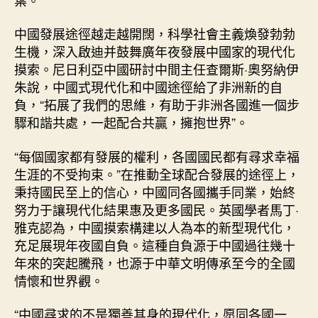
中國發展途徑越走越開闊，科學社會主義煥發勃勃
生機，深入啟迪并鼓舞廣年夜發展中國家的現代化
摸索。尼日利亞中國研討中間主任查爾斯·奧努納伊
朱說，中國式現代化和中國途徑給了非洲新的自
負，“拓展了我們的思維，有助于非洲各國進一個步
驟和諧共處，一起配合共贏，擁抱世界”。
“每個國家都有發展的權利，各國國民都有尋求幸福
生涯的不受拘束。”在推動全球配合發展的途徑上，
秉持國民至上的信心，中國同各國攜手同業，始終
努力于讓現代化結果惠及更多國民。英國學者馬丁·
雅克認為，中國摸索構建以人為本的新型現代化，
充足展現年夜國自負。這種自負源于中國過往幾十
年來的突起騰飛，也源于中華文明傳承至今的全國
情懷和世界觀。
“中國尋求的不是獨善其身的現代化，愿同各國一