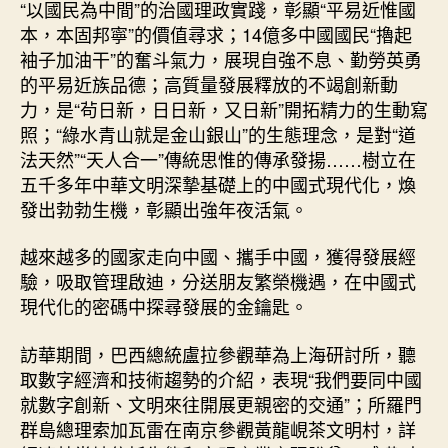
“以國民為中間”的治國理政實踐，彰顯“平易近惟國
本，本固邦寧”的價值尋求；14億多中國國民“擼起
袖子加油干”的奮斗氣力，展現自強不息、勤勞英勇
的平易近族品德；高質量發展釋放的不竭創新動
力，是“茍日新，日日新，又日新”開拓精力的生動寫
照；“綠水青山就是金山銀山”的生態理念，是對“道
法天然”“天人合一”傳統思惟的傳承發揚……樹立在
五千多年中華文明深摯基礎上的中國式現代化，煥
發出勃勃生機，彰顯出強年夜活氣。
越來越多的國家走向中國、攜手中國，獲得發展經
驗，吸取管理啟迪，分送朋友繁榮機遇，在中國式
現代化的密碼中探尋發展的金鑰匙。
訪華期間，巴西總統盧拉參觀華為上海研討所，聽
取數字經濟和技術趨勢的介紹，表現“我們要同中國
就數字創新、文明來往開展更親密的交通”；所羅門
群島總理索加瓦雷在南京參觀黃龍峴茶文明村，詳