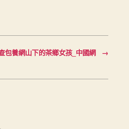
查包養網山下的茶鄉女孩_中國網
→