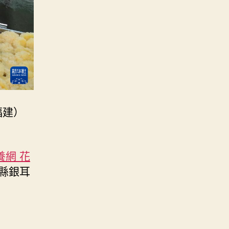
福建）
養網 花
縣銀耳