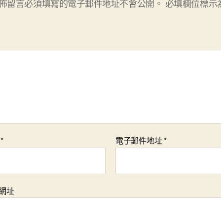
佈留言必須填寫的電子郵件地址不會公開。
必填欄位標示
稱
*
電子郵件地址
*
網址