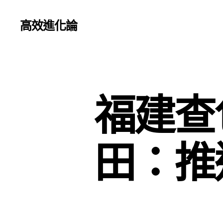
高效進化論
福建查
田：推