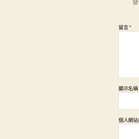
發
留言
*
顯示名
個人網站