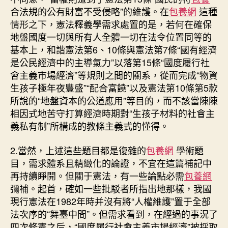
合法規的公有財富不受侵略”的維護。在
包養網
這種
情形之下，憲法釋義學需求處置的是，若何在確保
地盤國度一切與所有人全體一切在法令位置同等的
基本上，和諧憲法第6、10條與憲法第7條“國有經濟
是公民經濟中的主導氣力”以落第15條“國度履行社
會主義市場經濟”等規則之間的關系，從而完成“物資
生孩子極年夜豐盛”“配合富饒”以及憲法第10條第5款
所說的“地盤資本的公道應用”等目的，而不該當陳陳
相因式地苦守打算經濟時期對“生孩子材料的社會主
義私有制”所構成的教條主義式的懂得。
2.當然，上述這些題目都是復雜的
包養網
學術題
目，需求體系且精緻化的論證，不宜在這篇補記中
再持續睜開。但關于憲法，有一些論點必需
包養網
彌補。起首，確如一些批駁者所指出地那樣，我國
現行憲法在1982年時并沒有將“人權維護”置于全部
法次序的“舞臺中間”。但需求看到，在經過的事況了
四次修憲之后，“國度履行社會主義市場經濟”被採取