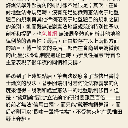
許說法學外部視角的研討卻不是很足；其次，在研
討地盤法令規范時，沒有充足認識到憲法關于地盤
題目的規則與其他律例范關于地盤題目的規則之間
的差別，進而既無法對憲法地盤規范的特別性予以
剖析和提醒，也
包養網
無法周全體系剖析其他地盤
律例范的合憲性；最后，正由於存在以上兩個方面
的題目，博士論文的最后一部門在會商到更為微觀
的(地盤)法令軌制變遷途徑時，對“良性違憲”等實際
主意表現了很年夜的同情和支撐。
熟悉到了上述缺點后，筆者決然廢棄了盡快出書博
士論文的設法，著手開端研討若何從法釋義學的角
度來懂得、說明和處置憲法中的地盤軌制條目。但
是，“說明論”要比“立法論”的研討要艱巨百倍——由
於前者無法“信馬由韁”，而只能“戴著枷鎖舞蹈”，而
后者則可以“長嘯一聲抒情襟”，不受拘束地在思惟田
野上奔馳。