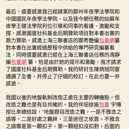
最后，還要感激我已經肄業的鄭州年夜學法學院和
中國國民年夜學法學院，以及我今朝任務的姑蘇年
夜學王健法學院列位引導和同事的看護、激勵和支
撐，感激國度社科基金后期贊助項目對本書出書的
鼎力贊助，感激上海三聯書店的鄭秀艷編
包養網
纂
對本書在出書經過歷程中供給的專門研究編纂看
法，同時還要感激已經在上海三聯書店任務的馮靜
編
包養網
纂，恰是由於她的提示和激勵，我才請求
了國度社科基金后期贊助。我的研討生陳炳旭同窗
通讀了全書，并停止了仔細的校訂，在此也要一并
感激。
我國以後的地盤軌制改造正處在主要的轉機點，但
改造之難也是有目共睹的。我的伴侶徐振
包養
宇傳
授比來總結說，“地盤題目改造之難，一是不雅念之
誤導，二是好處之羈絆，三是途徑之依靠。不雅念
之誤導是第一顆扣子，第一顆紐扣沒扣對，后面的