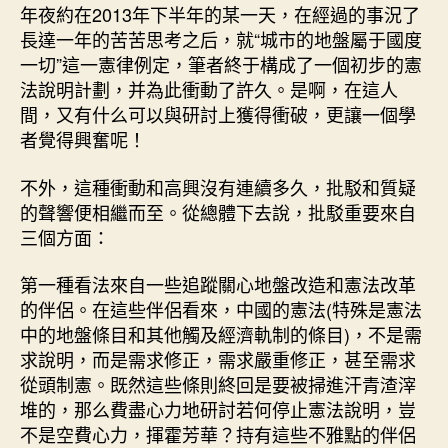
年夜約在2013年下半年的某一天，在經過的事況了
長達一年的苦苦思考之后，就“城市的地盤屬于國度
一切”這一憲律例定，筆者終于構成了一個初步的憲
法說明計劃，并為此衝動了許久。是啊，在這人
間，又有什么可以與研討上獲得衝破，更讓一個學
者覺得興奮呢！
不外，這種衝動和高興沒有連續多久，批駁和質疑
的聲響便相繼而至。從總體下去說，批駁重要來自
三個方面：
第一種看法來自一些追蹤關心地盤改造和憲法改革
的伴侶。在這些伴侶看來，中國的憲法(特殊是憲法
中的地盤條目和其他觸及經濟軌制的條目)，不是需
求說明，而是需求修正，需求嚴重修正，甚至需求
從頭制憲。既然這些條則終回是要被掃進汗青渣滓
堆的，那么費盡心力地研討若何停止憲法說明，豈
不是空費心力，揮霍芳華？持有這些不雅點的伴侶