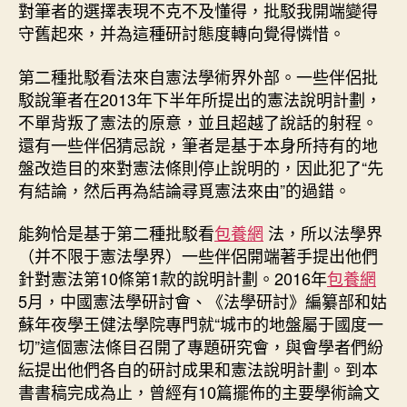
對筆者的選擇表現不克不及懂得，批駁我開端變得
守舊起來，并為這種研討態度轉向覺得憐惜。
第二種批駁看法來自憲法學術界外部。一些伴侶批
駁說筆者在2013年下半年所提出的憲法說明計劃，
不單背叛了憲法的原意，並且超越了說話的射程。
還有一些伴侶猜忌說，筆者是基于本身所持有的地
盤改造目的來對憲法條則停止說明的，因此犯了“先
有結論，然后再為結論尋覓憲法來由”的過錯。
能夠恰是基于第二種批駁看
包養網
法，所以法學界
（并不限于憲法學界）一些伴侶開端著手提出他們
針對憲法第10條第1款的說明計劃。2016年
包養網
5月，中國憲法學研討會、《法學研討》編纂部和姑
蘇年夜學王健法學院專門就“城市的地盤屬于國度一
切”這個憲法條目召開了專題研究會，與會學者們紛
紜提出他們各自的研討成果和憲法說明計劃。到本
書書稿完成為止，曾經有10篇擺佈的主要學術論文