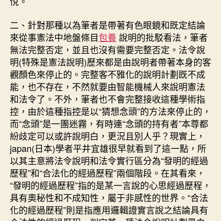
悅。
二、針對那種以為筆者是帶著有色眼鏡和既定結論
來從事憲法中地盤條目
包養
說明的批駁看法，筆者
無法完整否定，並且也沒有需要完整否定。法令說
明(特殊是憲法說明)歷來都是由說明者帶著本身的客
觀顏色來停止的。完整客不雅化的說明計劃既不成
能，也不存在，不然就要由智能機械人來說明憲法
和法令了。不外，筆者也不會完整接收這種學術指
控，由於這種指控是以“猜想念頭”的方法來停止的，
而“念頭”是一團迷霧，有時連“念頭的持有者”本尊都
紛歧定可以或許說明白，更況且別人乎？現實上，
japan(日本)學者平井宜雄很早就看到了這一點，所
以其主意將法令說明和法令實行區分為“發明的經過
歷程”和“合法化的經過歷程”兩個階段。在其看來，
“發明的經過歷程”指的是某一言說的心思經過歷程，
具有奧秘性和不成知性，屬于非感性的世界。“合法
化的經過歷程”則是指應用邏輯證實言說之結論具有