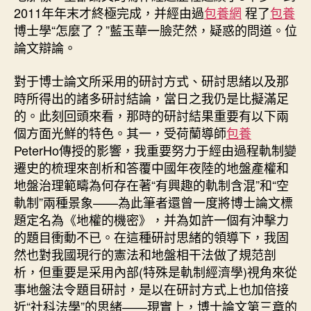
軌
2011年年末才終極完成，并經由過
包養網
程了
包養
制
博士學“怎麼了？”藍玉華一臉茫然，疑惑的問道。位
的
論文辯論。
台
包
對于博士論文所采用的研討方式、研討思緒以及那
養
網
時所得出的諸多研討結論，當日之我仍是比擬滿足
站
的。此刻回頭來看，那時的研討結果重要有以下兩
反
個方面光鮮的特色。其一，受荷蘭導師
包養
思
PeterHo傳授的影響，我重要努力于經由過程軌制變
與
遷史的梳理來剖析和答覆中國年夜陸的地盤產權和
變
地盤治理範疇為何存在著“有興趣的軌制含混”和“空
更》
軌制”兩種景象——為此筆者還曾一度將博士論文標
補
記〉
題定名為《地權的機密》，并為如許一個有沖擊力
中
的題目衝動不已。在這種研討思緒的領導下，我固
然也對我國現行的憲法和地盤相干法做了規范剖
析，但重要是采用內部(特殊是軌制經濟學)視角來從
事地盤法令題目研討，是以在研討方式上也加倍接
近“社科法學”的思緒——現實上，博士論文第三章的