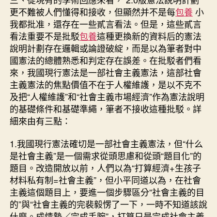
更不難被人們懂得和接收，但顯然并不是每
包養
小
我都批准，還存在一些貳言看法。但是，這些貳言
看法重要不是批駁
包養
這種更換新的資料后的憲法
說明計劃存在邏輯或論證破綻，而是以為筆者對中
國憲法的總體熟悉和判定存在誤差。在批駁者們看
來，我國現行憲法是一部社會主義憲法，這部社會
主義憲法的焦點價值不在于人權維護，是以不克不
及把“人權維護”和“社會主義市場經濟”作為憲法說明
的基礎條件和基礎準繩，筆者不接收這種批駁。詳
細來由有三點：
1.我國現行憲法確切是一部社會主義憲法，但“什么
是社會主義”是一個需求從頭思慮和從頭“題目化”的
題目。改造開放以前，人們以為“打算經濟+生孩子
材料私有制=社會主義”，但小平同道以為，在社會
主義這個題目上，要進一個步驟區分“社會主義的目
的”與“社會主義的完裴毅愣了一下，一時不知道該說
什麼。成情勢／完成手腕”，打算只是完成社會主義