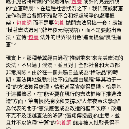
處于施密特所說的“很是時辰”
包養
或許阿克曼所說
的“立憲時辰”。在這種社會狀況之下，我們應該將憲
法作為整合各類不雅點不合和好處紛爭的處理框
架，
包養網
而不是要
包養
拋開憲法另搞一套；應該
“摸著憲法過河”(韓年夜元傳授語)，而不是要超出憲
法，宣傳“
包養
法外的世界很出色”進而提倡“良性違
憲”。
現實上，那種希冀經由過程“推倒重來”來完美憲法的
設法，不只過于浪漫，並且對于全部社會和大眾都
非常風險。由於在一個共鳴日益成為“稀缺品”的時
期，憲法與地盤軌制也不成能經由過程“畢其功于一
役”的方法獲得處理，情形甚至會變得更糟。恰是基
于這種熟悉，在“能否要在現行的憲法框架下推進改
造”方面，筆者悵然接收和支撐以“人年夜憲法學派”
為代表的關于“憲法應當成為改造的框架次序，改造
不克不及超越憲法的鴻溝”(張翔傳授語)的主意，並
且并不以這種“守舊”的
包養網
態度被人批駁覺得不