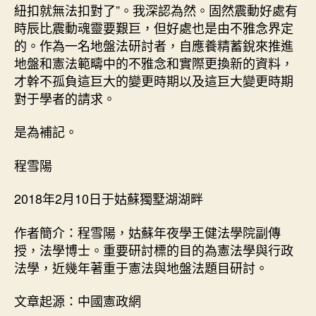
紐扣就無法扣對了”。我深認為然。固然震動好處有
時辰比震動魂靈要艱巨，但好處也是由不雅念界定
的。作為一名地盤法研討者，自應養精蓄銳來推進
地盤和憲法範疇中的不雅念和實際更換新的資料，
才幹不孤負這巨大的變更時期以及這巨大變更時期
對于學者的請求。
是為補記。
程雪陽
2018年2月10日于姑蘇獨墅湖湖畔
作者簡介：程雪陽，姑蘇年夜學王健法學院副傳
授，法學博士。重要研討標的目的為憲法學與行政
法學，近幾年著重于憲法與地盤法題目研討。
文章起源：中國憲政網