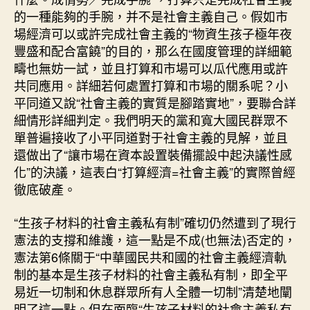
的一種能夠的手腕，并不是社會主義自己。假如市
場經濟可以或許完成社會主義的“物資生孩子極年夜
豐盛和配合富饒”的目的，那么在國度管理的詳細範
疇也無妨一試，並且打算和市場可以瓜代應用或許
共同應用。詳細若何處置打算和市場的關系呢？小
平同道又說“社會主義的實質是腳踏實地”，要聯合詳
細情形詳細判定。我們明天的黨和寬大國民群眾不
單普遍接收了小平同道對于社會主義的見解，並且
還做出了“讓市場在資本設置裝備擺設中起決議性感
化”的決議，這表白“打算經濟=社會主義”的實際曾經
徹底破產。
“生孩子材料的社會主義私有制”確切仍然遭到了現行
憲法的支撐和維護，這一點是不成(也無法)否定的，
憲法第6條關于“中華國民共和國的社會主義經濟軌
制的基本是生孩子材料的社會主義私有制，即全平
易近一切制和休息群眾所有人全體一切制”清楚地闡
明了這一點。但在面臨“生孩子材料的社會主義私有