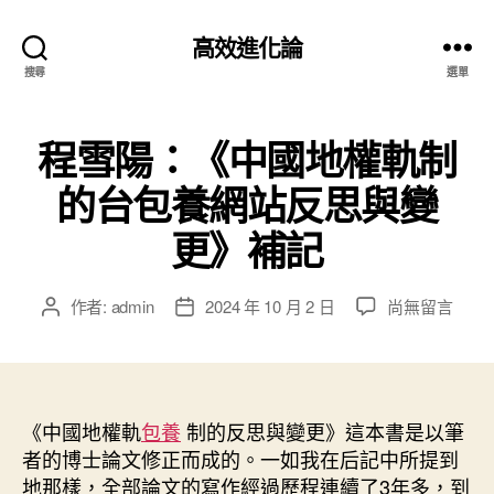
高效進化論
搜尋
選單
程雪陽：《中國地權軌制
的台包養網站反思與變
更》補記
在
作者:
admin
2024 年 10 月 2 日
尚無留言
文
文
〈程
章
章
雪
作
發
陽：
者
佈
《中
日
國
《中國地權軌
包養
制的反思與變更》這本書是以筆
期
地
者的博士論文修正而成的。一如我在后記中所提到
權
地那樣，全部論文的寫作經過歷程連續了3年多，到