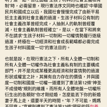
制”時，必需留意，現行憲法序文同時也確認“中華國
民共和國成立以后，我國社會慢慢完成了由新平易
近主主義到社會主義的過渡。生孩子材料公有制的
社會主義改革曾經完成，人抽剝人的軌制曾經覆
滅，社會主義軌制曾經確立”，是以，在當下和將來
不在請求“生孩子材料一切制和一切權情勢履行逐級
過渡，終極在一切經濟和社會成長範疇都必需完成
生孩子材料國度一切”的憲法目的。
也就是說，在現行憲法之下，所有人全體一切制和
所有人全體一切權作為社會主義私有制的主要構成
部門，并不是完成某種更高經濟和財富情勢的過渡
形狀或權宜之計，其擁有自力存在的價值，并與國
度一切制和國度一切權一道遭到了憲法第12條“神圣
不成侵略”規則的維護。而所有人全體地盤一切權所
衍生出的各類財“你才剛結婚，怎麼能丟下你的新婚
妻子馬上走，還要半天的時間。”年？不可能，媽媽
不同意。”富權則遭到了憲法第13條“國民的符
包養