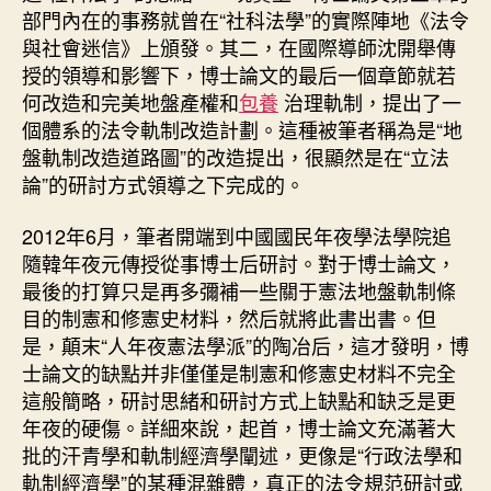
部門內在的事務就曾在“社科法學”的實際陣地《法令
與社會迷信》上頒發。其二，在國際導師沈開舉傳
授的領導和影響下，博士論文的最后一個章節就若
何改造和完美地盤產權和
包養
治理軌制，提出了一
個體系的法令軌制改造計劃。這種被筆者稱為是“地
盤軌制改造道路圖”的改造提出，很顯然是在“立法
論”的研討方式領導之下完成的。
2012年6月，筆者開端到中國國民年夜學法學院追
隨韓年夜元傳授從事博士后研討。對于博士論文，
最後的打算只是再多彌補一些關于憲法地盤軌制條
目的制憲和修憲史材料，然后就將此書出書。但
是，顛末“人年夜憲法學派”的陶冶后，這才發明，博
士論文的缺點并非僅僅是制憲和修憲史材料不完全
這般簡略，研討思緒和研討方式上缺點和缺乏是更
年夜的硬傷。詳細來說，起首，博士論文充滿著大
批的汗青學和軌制經濟學闡述，更像是“行政法學和
軌制經濟學”的某種混雜體，真正的法令規范研討或