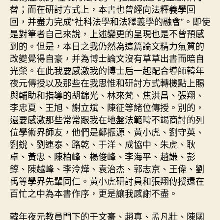
替；而在研討方式上，本書也曾經向法釋義學回
回，并盡力完成“社科法學和法釋義學的融會”。即使
是對筆者自己來說，上述變更的呈現也是不曾預感
到的。但是，本日之我仍然為這篇論文精力氣質的
改變覺得自豪，并為博士論文沒有草草出書而暗自
光榮。在此我要感激我的博士后一起配合導師韓年
夜元傳授以及那些在我思惟和研討方式轉機點上賜
與輔助和指導的胡錦光、林來梵、焦洪昌、張翔、
李忠夏、王旭、謝立斌、陳征等諸位傳授。別的，
還要感激那些常常跟我在地盤法範疇不竭商討的列
位學術界師友，他們是鄭振源、黃小虎、劉守英、
劉銳、劉連泰、路乾、于洋、成協中、朱虎、耿
卓、黃忠、陳柏峰、楊俊峰、李海平、趙謙、彭
錞、陳越峰、李泠燁、袁治杰、郭志京、王偉、劉
禹等學界先輩同仁。黃小虎研討員和張翔傳授還在
百忙之中為本書作序，更是讓我感謝不盡。
韓年夜元教員門下的于文豪、趙真、孟凡壯、陳國