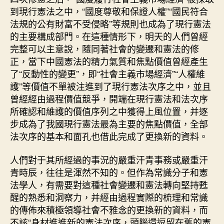
到現行憲法之中，“國度尊敬和保證人權”“國民符合
法規的公有財富不受侵略”等規則也成為了現行憲法
的主要構成部門。在這種情形下，明天的人們曾經
完整可以主意說，隨同著社會的變遷和憲法的修
正，當下中國憲法的精力氣質和焦點價值曾經產生
了“反動性的變更”，即“社會主義市場經濟”“人權維
護”等價值不單被注進到了現行憲法次序之中，並且
曾經經由過程價值競爭，開端在現行憲法和法次序
所確認和維護的價值序列之中獲得上風位置，并逐
步成為了我國現行憲法最為主要的焦點價值，全部
法次序的基本和面孔也借此完成了更換新的資料。
人們對于其所經過的事況的嚴重汗青事務或嚴重汗
青時辰，往往是渾然不知的。但作為常識分子和憲
法學人，有需要對這種社會變遷和憲法轉向堅持甦
醒的熟悉和洞察力，并經由過程實際的梳理和常識
的傳佈來積極領導社會不雅念的更換新的資料，而
不該“身材進進新的憲法次序，頭腦還逗留在舊的憲