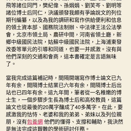
飛等諸位同門，樊紀偉、孫娟娟、劉笑岑、劉明等
諸位博士后同仁，決議頒發我頗有爭論說文的列位
期刊編纂，以及為我的調研和寫作供給便利和信息
的領土資本部、國務院法制辦、中法律王法公法學
會，北京市領土局、農研中間，河南省領土廳，新
鄉中級國民法院，姑蘇中級國民法院，上海浦東發
改委等單元的引導和同道，也要一并感激。沒有與
他們深刻的交通和會商，這本書確定是言語無味
了。
當我完成這篇補記時，間隔開端寫作博士論文已九
年有余，間隔博士結業已六年有余，間隔博士后出
站也已四年有余。這九年間，筆者從一名稚嫩的博
士生，一個步驟步生長為博士后和高校教員，這篇
論文也從最後的20萬字釀成了40多萬字。在此，要
感激我的怙恃、老婆和我的弟弟、弟妹以及列位親
朋，沒有
包養網
他們的懂得、支撐和輔助，我決然
是無法完成這艱難的學術研討任務。