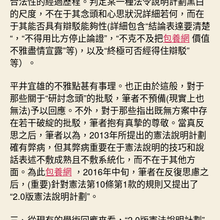
合法性的經過歷程。判定某一種法令說明計劃黑白
的尺度，不在于其念頭和心思狀況詳細若何，而在
于其能否具有辯駁能夠性(詳細包含“結論表達要清楚
“，“不得用比方停止論證”，“不克不及把
包養網
價值
不雅盡情宣露”等)，以及“終極可否經得住辯駁”
等）。
平井宜雄的不雅點甚有事理。也正由於這般，對于
那些關于“研討念頭”的批駁，筆者不預備(現實上也
無法)予以回應。不外，對于那些指出既無方案中存
在若干破綻的批駁，筆者抱有真摯的尊敬。當真反
思之后，筆者以為，2013年所提出的憲法說明計劃
確有弊病，但其弊病重要在于憲法說明的技巧和說
話表述不敷成熟且不敷系統化，而不在于其他方
面。為此
包養網
，2016年中旬，筆者在反復思慮之
后，(重要)針對憲法第10條第1款的規則又提出了
“2.0版憲法說明計劃”。
三、從現有的學術回應來看，“2.0版憲法說明計劃”