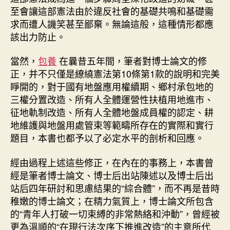
至會讓這部憲法由於違反社會的基礎共鳴和基礎需
求而遭人譏笑甚至鄙棄。無論這般，這種情形都應
該出力防止。
當然，
包養
在曩昔五年間，筆者對博士論文的修
正，并不只僅是繚繞憲法第10條第1款的說明和完美
睜開的，對于國有地盤應用權續期、鄉村承包地的
三權分置改造、所有人全體運營性扶植用地進市、
征地軌制改造、所有人全體地盤成員權的認定、耕
地維護與地盤用處管束等範疇所存在的實際和實行
題目，本書也都予以了必定水平的剖析和回應。
經由過程上述這些修正，在內在的事務上，本書曾
經是筆者博士論文、博士后出站陳述以及博士后出
站后四年研討和思慮結果的“綜合體”，而不再是昔時
稚嫩的博士論文；在精力氣質上，博士論文所包含
的“青年人打破一切束縛的非常熱絡和沖動”，曾經被
更為溫順的“在現行法次序下推進改造”的主意所代