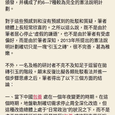
頒發，并構成了約6—7種較為完全的憲法說明計
劃。
對于這些預感到和沒有預感到的批駁和質疑，筆者
總體上長短常欣喜的。之所以這么說，既不是由於
筆者居心停止“虛假的謙遜”，也不是由於筆者有受虐
偏好，而是由於筆者深知，2013年所提出的憲法說
明計劃確切只是一塊“引玉之磚”，很不完善，甚為稚
嫩。
不外，一名及格的研討者不克不及知足于逗留在拋
磚引玉的階段。顛末反復比擬各類批駁看法并進一
個步驟思慮之后，筆者得出了以下三個方面的結
論：
一、當下中國
包養
處在一個年夜變更的時期。在這
個時期，地盤軌制確切需求停止周全深化改造，但
這種改造總體上處于“日常政治”的狀況之下，而不是