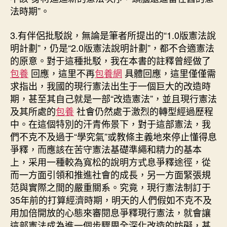
法時期”。
3.有伴侶批駁說，無論是筆者所提出的“1.0版憲法說
明計劃”，仍是“2.0版憲法說明計劃”，都不合適憲法
的原意。對于這種批駁，我在本書的註釋曾經做了
包養
回應，這里不再
包養網
具體回應，這里僅僅需
求指出，我國的現行憲法出生于一個巨大的改造時
期，甚至其自己就是一部“改造憲法”，並且現行憲法
及其所處的
包養
社會仍然處于激烈的轉型經過歷程
中。在這個特別的汗青佈景下，對于這部憲法，我
們不克不及過于“學究氣”或教條主義地來停止懂得息
爭釋，而應該在苦守憲法基礎準繩和精力的基本
上，采用一種較為寬松的說明方式息爭釋途徑，從
而一方面引領和推進社會的成長，另一方面緊張規
范與實際之間的嚴重關系。究竟，現行憲法制訂于
35年前的打算經濟時期，明天的人們假如不克不及
用加倍開放的心態來審閱息爭釋現行憲法，就會讓
這部憲法成為進一個步驟周全深化改造的妨礙，甚