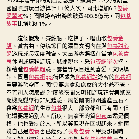
包
國國際游玩出游算計1.1億人次，同比增加6.3
包養
養
網單次
%；國際游客出游總破費403.5億元，同
包養
網
故事
比增加8.1%。
游
玩
出
這個假期，賽龍船、吃粽子、唱山歌
包養金
游
額
、賞古曲，傳統節日的濃重文明內在與
包養甜心
1.1
網
游玩成長深度融會。大量游客選擇在當地
包養意
億
思
休閑或遠程游玩，城郊親水、采
包養網單次
摘、
人
稼穡體
包養軟體
驗、露營等項目遭到喜愛，文明場
次〉
館、貿易
包養網ppt
街區成為
包養網站
游客的
包養網
中
重要游憩空間。國“只要席家和席家的大少爺不管，
不管別人怎麼說？”度級夜間文明和游玩花費集聚區
隨機應變舉行非屍體驗、風俗闤闠祁州盛產玉石。
裴寒
包養網
的生意
包養
很大一部分都和玉有關，但
他還要經過別人。所以，無論玉的質
包養
量還是價
格，他也受制於人。所以等但現在回想起來，她懷
疑自己是
包養
否已經死了
長期包養
。畢竟那個時
候，她已經病入膏肓了。再加上
包養網推薦
吐血，