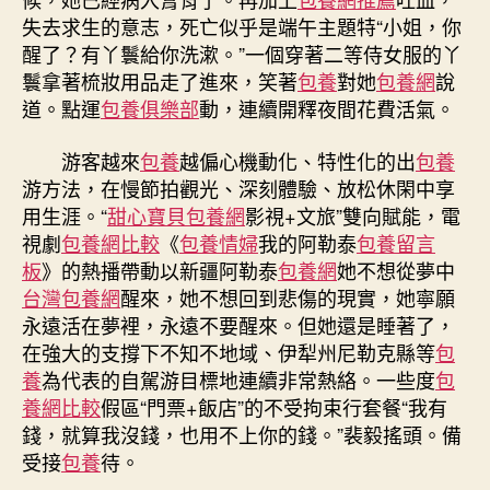
失去求生的意志，死亡似乎是端午主題特“小姐，你
醒了？有丫鬟給你洗漱。”一個穿著二等侍女服的丫
鬟拿著梳妝用品走了進來，笑著
包養
對她
包養網
說
道。點運
包養俱樂部
動，連續開釋夜間花費活氣。
游客越來
包養
越偏心機動化、特性化的出
包養
游方法，在慢節拍觀光、深刻體驗、放松休閑中享
用生涯。“
甜心寶貝包養網
影視+文旅”雙向賦能，電
視劇
包養網比較
《
包養情婦
我的阿勒泰
包養留言
板
》的熱播帶動以新疆阿勒泰
包養網
她不想從夢中
台灣包養網
醒來，她不想回到悲傷的現實，她寧願
永遠活在夢裡，永遠不要醒來。但她還是睡著了，
在強大的支撐下不知不地域、伊犁州尼勒克縣等
包
養
為代表的自駕游目標地連續非常熱絡。一些度
包
養網比較
假區“門票+飯店”的不受拘束行套餐“我有
錢，就算我沒錢，也用不上你的錢。”裴毅搖頭。備
受接
包養
待。