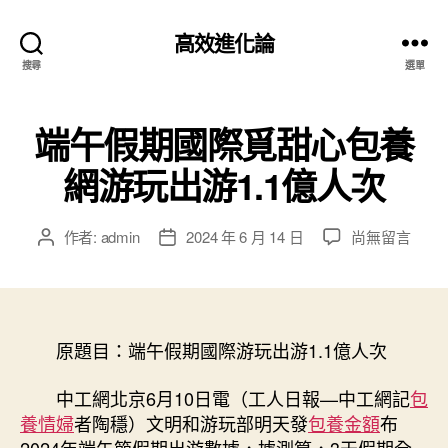
高效進化論
搜尋
選單
端午假期國際覓甜心包養
網游玩出游1.1億人次
在
作者:
admin
2024 年 6 月 14 日
尚無留言
文
文
〈端
章
章
午
作
發
假
者
佈
期
日
國
原題目：端午假期國際游玩出游1.1億人次
期
際
覓
中工網北京6月10日電（工人日報—中工網記
包
甜
養情婦
者陶穩）文明和游玩部明天發
包養金額
布
心
2024年端午節假期出游數據，據測算，3天假期全