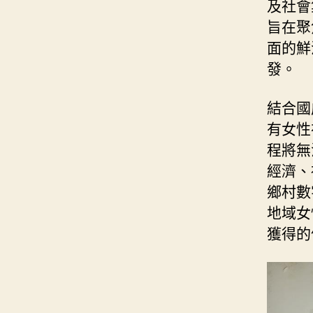
及社會
旨在聚
面的鮮
發。
結合國
有女性
程將無
經濟、
鄉村數
地域女
獲得的