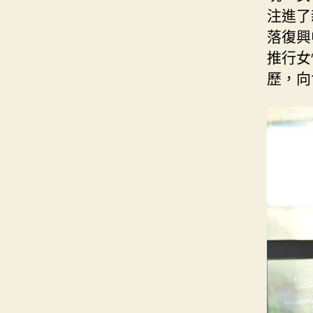
注進了
落復興
推行女
歷，向