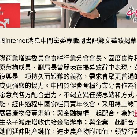
國internet消息中間黨委專職副書記鄭文華致揭
際商業增進委員會食糧行業分會會長、國度食糧
原黨構成員、副局長曾麗瑛在揭幕致辭中表現，
復興是一項持久而艱難的義務，需求會聚更普遍
成更強盛的協力。中國貿促會食糧行業分會作為
愿意與各方配合盡力，不竭立異任務思緒和方式
能，經由過程中國食糧買賣年夜會，采用線上線
展農產物發賣渠道；與金融機構一起配合，為她
生孩子減產增收供給金融辦事；與企業一起配合
她們延伸財產鏈條，進步農產物附加值，領導行