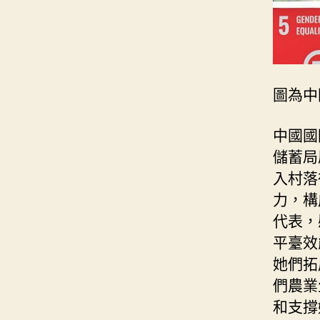
圖為中
中國國
儲蓄局
入村落
力，構
代表，
平臺效
她們拓
們農業
和支撐