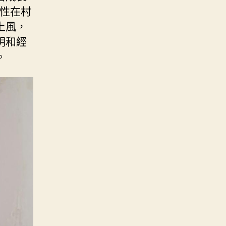
女性在村
上風，
明和經
。