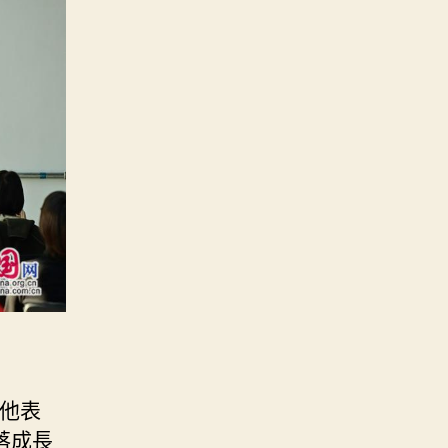
。他表
落成長