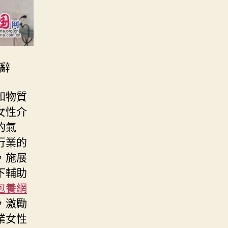
幕辭
和物質
女性介
的氣
行業的
，施展
下輔助
包養網
，激勵
業女性