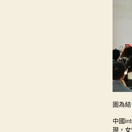
圖為結
中國i
現，女