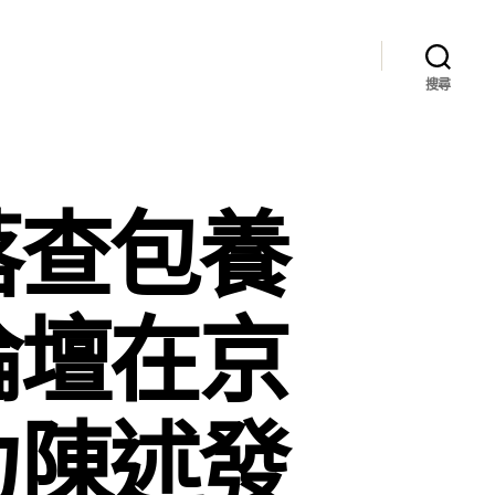
搜尋
落查包養
論壇在京
力陳述發