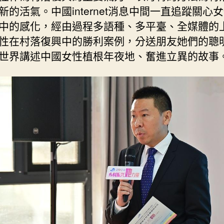
新的活氣。中國internet消息中間一直追蹤關心
中的感化，經由過程多語種、多平臺、全媒體的
性在村落復興中的勝利案例，分送朋友她們的聰
世界講述中國女性植根年夜地、奮進立異的故事