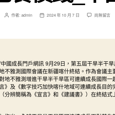
在
作者:
admin
2024 年 10 月 7 日
尚無留言
文
文
〈第
章
章
五
作
發
屆
者
佈
干
日
旱
期
半
干
/中國成長門戶網訊 9月29日，第五屆干旱半干
旱
地不雅測國際會議在新疆喀什終結。作為會議主
周
遭
對地不雅測增進干旱半干旱區可連續成長國際一
的
言》及《數字技巧加快喀什地域可連續成長目的
狀
（分辨簡稱為《宣言》和《建議書》）在終結式
況
對
地
不