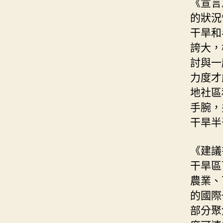
《宣言
的狀況
干旱和
誇大，
討與一
力度才
地社區
手腕，
干旱半
《建議
干旱區
農業、
的國際
部分聚