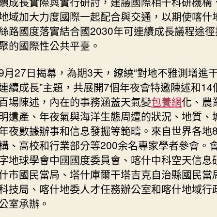
續成長實際與實行研討，建議國際相干科研機構
地域加大力度國際一起配合與交通，以期使喀什
絲路國度落實結合國2030年可連續成長議程途徑
聚的國際性公共平臺。
9月27日揭幕，為期3天，繚繞“對地不雅測增進
連續成長”主題，共展開7個年夜會特邀陳述和14
百場陳述，內在的事務涵蓋天氣變
包養網
化、農
明遺產、年夜氣與海洋生態周遭的狀況、地質、
年夜數據辦事和信息發掘等範疇。來自世界各地8
構、高校和行業部分等200余名專家學者參會。
字地球學會中國國度委員會、喀什中科空天信息
什市國民當局、塔什庫爾干塔吉克自治縣國民當
科技局、喀什地委人才任務辦公室和喀什地域行
公室承辦。