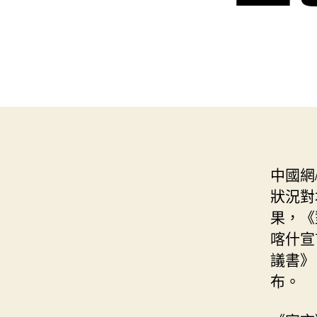
中國網
狀況對
果，《
喀什宣
議書》
布。