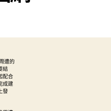
旱周遭的
要結
起配合
完成建
上發