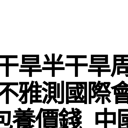
干旱半干旱
不雅測國際
包養價錢_中