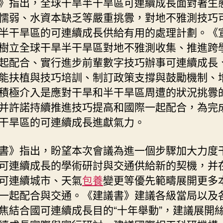
》指出，全球干旱半干旱區可連續成長面對著生
雅
懦弱、水資本缺乏等嚴重挑釁，對地不雅測技巧
測
半干旱區的可連續成長供給有用的處理計劃。《
國
際
樹立全球干旱半干旱區對地不雅測收集、推進跨
會
起配合、實行進步前輩數字技巧辦事可連續成長
議
能扶植與技巧培訓、制訂政策支撐與鼓勵機制、
召
積極介入是應對干旱和半干旱區周遭的狀況挑釁
開
查
并許諾持續推進技巧提高和國際一起配合，為完
包
干旱區的可連續成長進獻氣力。
養
價
書》指出，盼望本次會議為進一個步驟加大力度
錢
可連續成長的學術研討與交通供給新的契機，并
_
中
可連續城市、天氣
包養
變更等優先範疇展開更多
國
一起配合與交通。《建議書》建議各級當局以及
網〉
焦結合國可連續成長目的“十年舉動”，建議展開
中