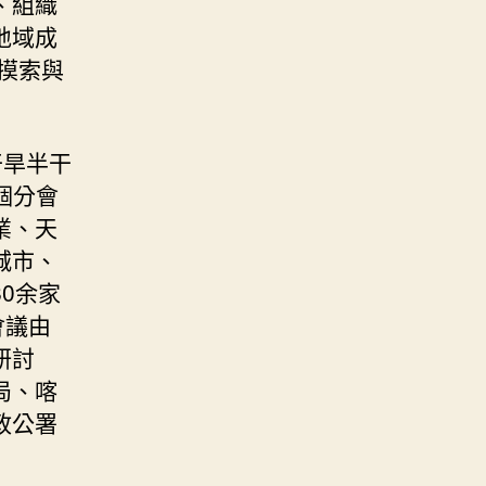
、組織
地域成
摸索與
干旱半干
個分會
業、天
城市、
0余家
會議由
研討
局、喀
政公署