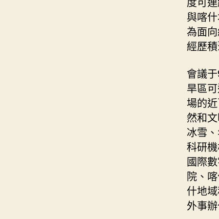
度可連
與喀什
為面向
經歷積
會議于
旱區可
場的近
然和文
冰雪、
科研機
國際數
院、喀
什地域
外事辦