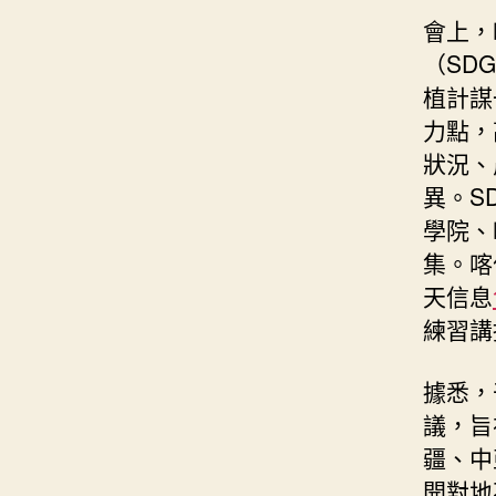
會上，
（SD
植計謀
力點，
狀況、
異。S
學院、
集。喀
天信息
練習講
據悉，
議，旨
疆、中
開對地