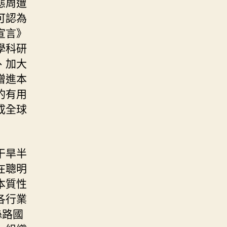
態周遭
可認為
宣言》
學科研
、加大
增進本
的有用
成全球
干旱半
在聰明
本質性
各行業
絲路國