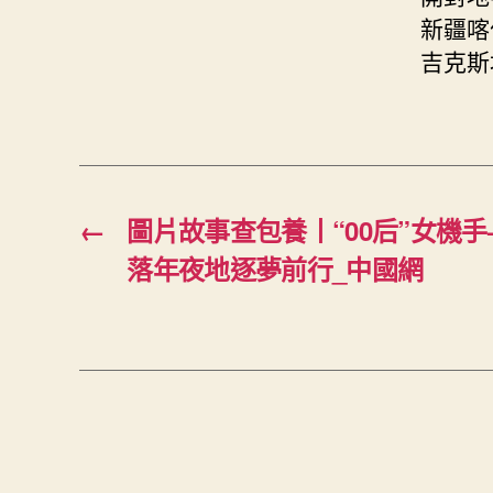
新疆喀
吉克斯
←
圖片故事查包養丨“00后”女機
落年夜地逐夢前行_中國網