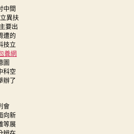
討中間
技立異扶
主要出
周遭的
科技立
包養網
憶圖
中科空
舉辦了
列會
面向新
難等展
分辨在