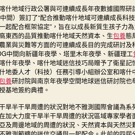
喀什地域行政公署與可連續成長年夜數據國際研
G中間）簽訂了“配合推動喀什地域可連續成長科
一起配合框架協定”，旨在以成長新質生孩子力為
高東西的品質推動喀什地域天然資本、生
包養
態
農業與災難等方面的可連續成長目的完成研討及
DG中間向新疆年夜學、塔里木年夜學、新疆理工
喀什年夜學、喀什地域迷信技巧局贈予了衛星記
什地委人才（科技）任務引導小組辦公室和喀什
包養
研討院與南京年夜學空間地球迷信研討院也
授基地簽約典禮。
干旱半干旱周遭的狀況對地不雅測國際會議為系
在加大力度干旱半干旱周遭的狀況區域專家學者
亞及周邊地域的周遭的狀況、天然資本與天然災
不雅測範疇的迷信交通與一起配合。此前的四屆