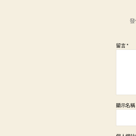
發
留言
*
顯示名