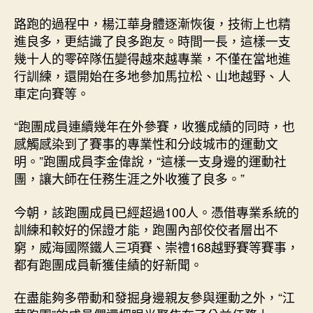
路跑的過程中，楊江華身體逐漸恢復，技術上也精
進良多，更結識了良多跑友。時間一長，這樣一支
幾十人的零碎隊伍變得越來越專業，不僅在當地進
行訓練，還開始在多地參加馬拉松、山地越野、人
車定向賽等。
“跑團成員連續幾年在外參賽，收獲成績的同時，也
感觸感染到了賽事的專業性和分歧城市的運動文
明。”跑團成員李金偉說，“這樣一支身邊的運動社
團，讓大師在任務生涯之外收獲了良多。”
今朝，該跑團成員已經超過100人。憑借專業系統的
訓練和較好的保證才能，跑團內部佼佼者層出不
窮，威海國際鐵人三項賽、崇禮168越野賽等賽事，
都有跑團成員斬獲佳績的好新聞。
在盡能夠多帶動和發掘身邊親友參與運動之外，“江