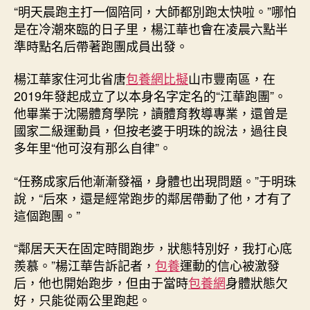
導
“明天晨跑主打一個陪同，大師都別跑太快啦。”哪怕
這
是在冷潮來臨的日子里，楊江華也會在凌晨六點半
個
準時點名后帶著跑團成員出發。
“草
根”
楊江華家住河北省唐
包養網比擬
山市豐南區，在
跑
2019年發起成立了以本身名字定名的“江華跑團”。
團
攬
他畢業于沈陽體育學院，讀體育教導專業，還曾是
了
國家二級運動員，但按老婆于明珠的說法，過往良
查
多年里“他可沒有那么自律”。
包
養
“任務成家后他漸漸發福，身體也出現問題。”于明珠
網
說，“后來，還是經常跑步的鄰居帶動了他，才有了
新
這個跑團。”
活
_
“鄰居天天在固定時間跑步，狀態特別好，我打心底
中
國
羨慕。”楊江華告訴記者，
包養
運動的信心被激發
網〉
后，他也開始跑步，但由于當時
包養網
身體狀態欠
中
好，只能從兩公里跑起。