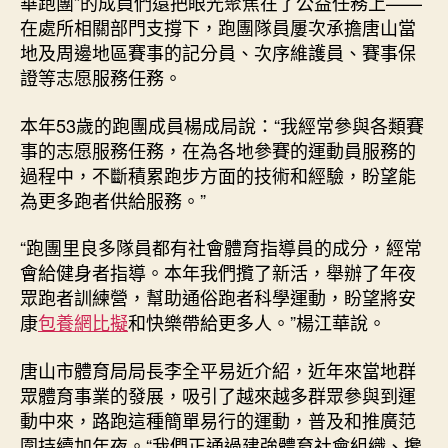
華跑團”的成員們還把眼光聚焦在了公益任務上——
在處所相關部門支撐下，跑團隊員屢次承擔唐山當
地及周邊地區賽事的記分員、次序維護員、賽事保
證等志愿服務任務。
本年53歲的跑團成員楊成局說：“我經常參與各類賽
事的志愿服務任務，在為各地參賽的運動員服務的
過程中，不斷積累跑步方面的技術和經驗，盼望能
為更多跑者供給服務。”
“跑團里良多隊員都有社會體育指導員的成分，經常
會給健身者指導。本年我們攬了新活，舉辦了年夜
眾跑者訓練營，幫助通俗跑者科學運動，盼望將安
康
包養網比擬
和快樂帶給更多人。”楊江華說。
唐山市體育局局長李全平易近介紹，近年來當地群
眾體育事業的發展，吸引了越來越多群眾參與到運
動中來，路跑這種簡單易行的運動，普及和推廣范
圍持續加年夜。“我們正通過建強體育社會組織、攙