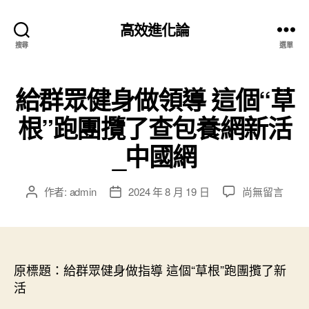
高效進化論
搜尋
選單
給群眾健身做領導 這個“草
根”跑團攬了查包養網新活
_中國網
在
作者:
admin
2024 年 8 月 19 日
尚無留言
文
文
〈給
章
章
群
作
發
眾
者
佈
健
日
身
原標題：給群眾健身做指導 這個“草根”跑團攬了新
期
做
活
領