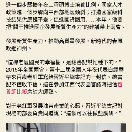
進一個步驟擴年夜工程碩博士培養比例，國家人才
政策進一個步驟向中西部地區傾斜；打造國家級科
技結果供應鏈平臺，促進國貨國用……本年，他要
把“關于推進國企發展新質生產力”的建議帶上兩會。
發展新質生產力，推動高質量發展，新時代的春風
吹遍神州。
“這棵老區國民的幸福樹，是總書記幫忙種下的。”
2015年全國兩會，第十二屆全國人年夜代表白經華
帶來百歲老紅軍寫給習近平總書記的一封信。總書
記不僅收下信，還在參加江西代表團審議時把信
包
養網比擬
念給大師聽。
對于老紅軍發展油茶產業的心愿，習近平總書記對
現場的部委負責同道說：“這個可以往做些調研。”