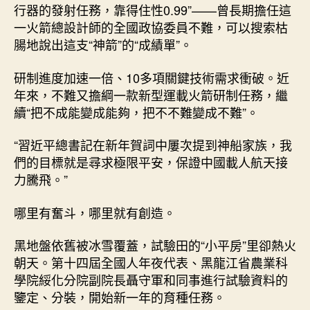
行器的發射任務，靠得住性0.99”——曾長期擔任這
一火箭總設計師的全國政協委員不難，可以搜索枯
腸地說出這支“神箭”的“成績單”。
研制進度加速一倍、10多項關鍵技術需求衝破。近
年來，不難又擔綱一款新型運載火箭研制任務，繼
續“把不成能變成能夠，把不不難變成不難”。
“習近平總書記在新年賀詞中屢次提到神船家族，我
們的目標就是尋求極限平安，保證中國載人航天接
力騰飛。”
哪里有奮斗，哪里就有創造。
黑地盤依舊被冰雪覆蓋，試驗田的“小平房”里卻熱火
朝天。第十四屆全國人年夜代表、黑龍江省農業科
學院綏化分院副院長聶守軍和同事進行試驗資料的
鑒定、分裝，開始新一年的育種任務。