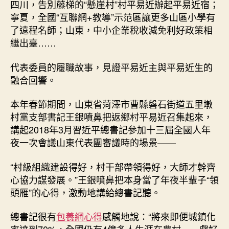
四川，告別藤梯的“懸崖村”村平易近辦起平易近宿；
寧夏，全國“互聯網+教導”示范區讓更多山區小學有
了遠程名師；山東，中小企業稅收減免利好政策相
繼出臺……
代表委員的履職故事，見證平易近主與平易近生的
融合回響。
本年春節期間，山東省菏澤市曹縣磐石街道五里墩
村黨支部書記王銀噴鼻把返鄉村平易近召集起來，
講起2018年3月習近平總書記參加十三屆全國人年
夜一次會議山東代表團審議時的場景——
“村級組織建設得好，村干部帶領得好，大師才幹齊
心協力謀發展。”王銀噴鼻把本身當了年夜半輩子“領
頭雁”的心得，激動地講給總書記聽。
總書記很有
包養網心得
感觸地說：“將來即便城鎮化