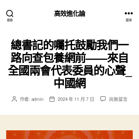
高效進化論
搜尋
選單
總書記的囑托鼓勵我們一
路向查包養網前——來自
全國兩會代表委員的心聲_
中國網
在
作者:
admin
2024 年 11 月 7 日
尚無留言
文
文
〈總
章
章
書
作
發
記
者
佈
的
日
囑
期