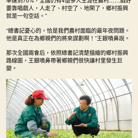
率達到70%，全國仍有4億多人生涯在農村……戲好
要靠唱戲人，人走了、村空了、地閑了，鄉村振興
就是一句空話。”
“總書記憂心的，恰是我們農村面臨的最年夜問題。
他是真正在為鄉親們的將來謀劃啊！”王銀噴鼻說。
那次全國兩會后，依照總書記清楚描繪的鄉村振興
路線圖，王銀噴鼻帶著鄉親們很快讓村里發生巨
變。