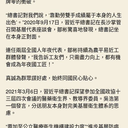
牌零的衝破。
“總書記對我們說，‘靠勤勞雙手成績屬于本身的人生
出色’。”2020年9月17日，習近平總書記在長沙掌管
召開基層代表座談會，鄒彬驚喜地發現，總書記坐
在本身正對面。
連任兩屆全國人年夜代表，鄒彬持續為農平易近工
群體發聲，“我告訴工友們，只需盡力向上，都有機
會成為年夜國工匠！”
真誠為群眾謀好處，始終同國民心貼心。
2021年3月6日，習近平總書記探望參加全國政協十
三屆四次會議的醫藥衛生界、教導界委員。吳浩第
一個發言，分送朋友本身對完美基層衛生體系的思
慮。
“要加至公立醫療衛生機構建設力度”“進步基層防病