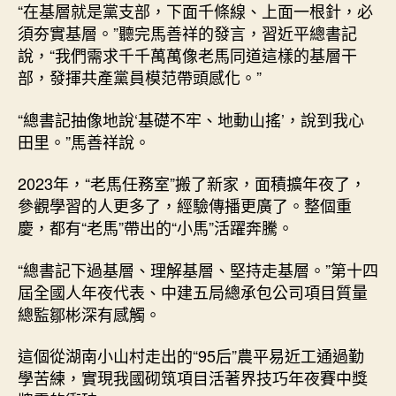
“在基層就是黨支部，下面千條線、上面一根針，必
須夯實基層。”聽完馬善祥的發言，習近平總書記
說，“我們需求千千萬萬像老馬同道這樣的基層干
部，發揮共產黨員模范帶頭感化。”
“總書記抽像地說‘基礎不牢、地動山搖’，說到我心
田里。”馬善祥說。
2023年，“老馬任務室”搬了新家，面積擴年夜了，
參觀學習的人更多了，經驗傳播更廣了。整個重
慶，都有“老馬”帶出的“小馬”活躍奔騰。
“總書記下過基層、理解基層、堅持走基層。”第十四
屆全國人年夜代表、中建五局總承包公司項目質量
總監鄒彬深有感觸。
這個從湖南小山村走出的“95后”農平易近工通過勤
學苦練，實現我國砌筑項目活著界技巧年夜賽中獎