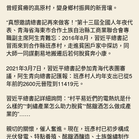
曾經貧瘠的高原村，變身鄉村振興的新膏壤。
“真想邀請總書記再來做客！”第十三屆全國人年夜代
表、青海省海東市合作土族自治縣工商業聯合會專
職副主席阿生青難忘：2016年8月，習近平總書記
冒雨來到合作縣班彥村，走進貧困戶家中探訪，同
大師一同謀劃易地搬遷后若何脫貧奔小康。
2021年3月7日，習近平總書記參加青海代表團審
議，阿生青向總書記匯報：班彥村人均年支出已從5
年前的2600元晉陞到11419元。
習近平總書記詳細詢問：“村平易近們的電熱炕是什
么樣的”“刺繡產業怎么助力脫貧”“酩餾酒怎么做成產
業的”……
親切的關懷，催人奮進。現在，班彥村已初步構成
光伏發電、特點養殖、酩餾酒釀造、土族盤繡制作