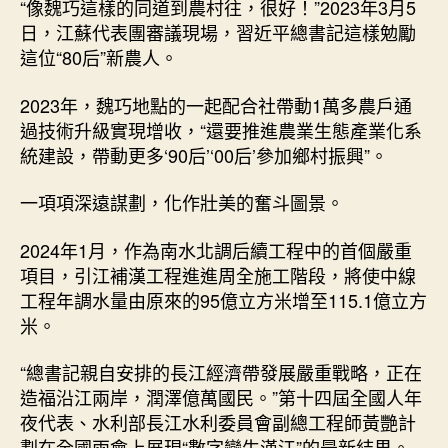
“像魏巧這樣的同道到農村往，很好！”2023年3月5
日，江蘇代表團審議現場，習近平總書記這樣勉勵
這位“80后”新農人。
2023年，魏巧地點的一起配合社帶動1萬多農戶通
過技術升級實現增收，“還要推進農業生態產業化系
統建設，帶動更多‘90后’‘00后’參加鄉村振興”。
一項項深遠謀劃，化作壯美的奮斗圖景。
2024年1月，作為南水北調后續工程中的首個嚴重
項目，引江補漢工程進進周全施工階段，將使中線
工程年調水量由原來的95億立方米增至115.1億立方
米。
“總書記親自安排的長江經濟帶發展嚴重戰略，正在
造福沿江兩岸，潤澤億萬國民。”第十四屆全國人年
夜代表、水利部長江水利委員會副總工程師黃艷計
劃在全國兩會上展現“數字孿生漢江”的最新結果。