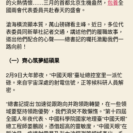
的火熱情懷……三月的首都北京生機盎然，
包養
全
國兩會代表委員共赴春天的盛會。
滄海橫流顯本質，萬山磅礴看主峰。近日，多位代
表委員同新華社記者交通，講述他們的履職故事，
道出他們配合的心聲——總書記的囑托激勵我們一
路向前！
（一）齊心筑夢結碩果
2月9日大年節夜，“中國天眼”臺址總控室里一派忙
碌。來自宇宙深處的射電信號，正等候科研人員解
密。
“總書記提出‘加速從跟跑向并跑領跑轉變，在一些領
域要堅持領跑優勢’，我們須臾不敢懶惰。”第十四屆
全國人年夜代表、中國科學院國家地理臺“中國天眼”
總工程師姜鵬說，憑借超高的靈敏度，“中國天眼”在