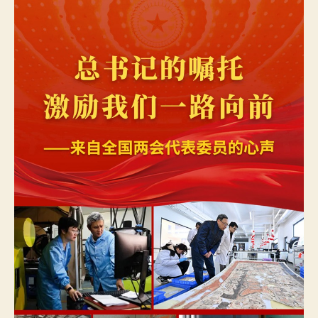
托
鼓
勵
我
們
一
路
向
查
包
養
網
前
——
來
自
全
國
兩
會
代