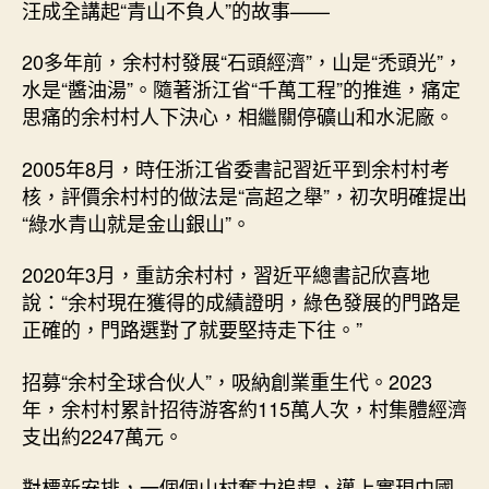
汪成全講起“青山不負人”的故事——
20多年前，余村村發展“石頭經濟”，山是“禿頭光”，
水是“醬油湯”。隨著浙江省“千萬工程”的推進，痛定
思痛的余村村人下決心，相繼關停礦山和水泥廠。
2005年8月，時任浙江省委書記習近平到余村村考
核，評價余村村的做法是“高超之舉”，初次明確提出
“綠水青山就是金山銀山”。
2020年3月，重訪余村村，習近平總書記欣喜地
說：“余村現在獲得的成績證明，綠色發展的門路是
正確的，門路選對了就要堅持走下往。”
招募“余村全球合伙人”，吸納創業重生代。2023
年，余村村累計招待游客約115萬人次，村集體經濟
支出約2247萬元。
對標新安排，一個個山村奮力追趕，邁上實現中國