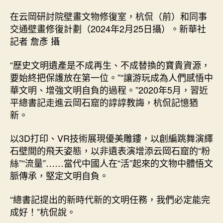
在云岡研討院壁畫文物修復室，杭侃（前）和同事
交通壁畫修復計劃（2024年2月25日攝）。新華社
記者 詹彥 攝
“歷史文明遺產是不成再生、不成替換的寶貴資源，
要始終把保護放在第一位。”“讓游玩成為人們感悟中
華文明、增強文明自負的過程。”2020年5月，習近
平總書記走進云岡石窟的諄諄教誨，杭侃記憶猶
新。
以3D打印、VR技術展現優美雕鏤，以創編跳舞演繹
石壁間的飛天姿態，以非遺表演增添云岡石窟的“粉
絲”“流量”……當代中國人在“活”起來的文物中體悟文
脈傳承，堅定文明自負。
“總書記提出的新時代新的文明任務，我們必定能完
成好！”杭侃說。