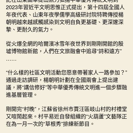
2023年習近平文明思惟正式提出，第十四屆全國人
年夜代表、山東年夜學儒學高級研討院特聘傳授楊
朝明越來越感觸感染到文明自負更基礎、更深邃深
摯、更耐久的氣力。
從火爆全網的哈爾濱冰雪年夜世界到剛剛開館的殷
墟博物館新館，人們在文旅融會中追尋“詩和遠方”
……
“什么樣的社區文明活動您愿意帶著家人一路參加？”
通過走訪調研，楊朝明計劃在全國兩會上提出建
議，將“講信修好”等中華優秀傳統文明進一個步驟融
進基層管理。
剛開完“村晚”，江蘇省徐州市賈汪區岐山村的村禮堂
又喧鬧起來。村平易近自發組織的“火葫蘆”文藝隊正
在為一月一次的“草根秀”排練新節目。