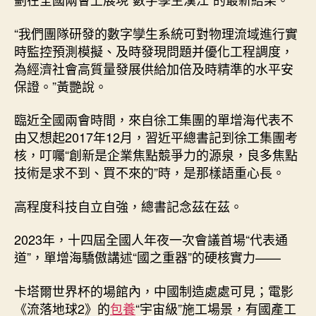
“我們團隊研發的數字孿生系統可對物理流域進行實
時監控預測模擬、及時發現問題并優化工程調度，
為經濟社會高質量發展供給加倍及時精準的水平安
保證。”黃艷說。
臨近全國兩會時間，來自徐工集團的單增海代表不
由又想起2017年12月，習近平總書記到徐工集團考
核，叮囑“創新是企業焦點競爭力的源泉，良多焦點
技術是求不到、買不來的”時，是那樣語重心長。
高程度科技自立自強，總書記念茲在茲。
2023年，十四屆全國人年夜一次會議首場“代表通
道”，單增海驕傲講述“國之重器”的硬核實力——
卡塔爾世界杯的場館內，中國制造處處可見；電影
《流落地球2》的
包養
“宇宙級”施工場景，有國產工