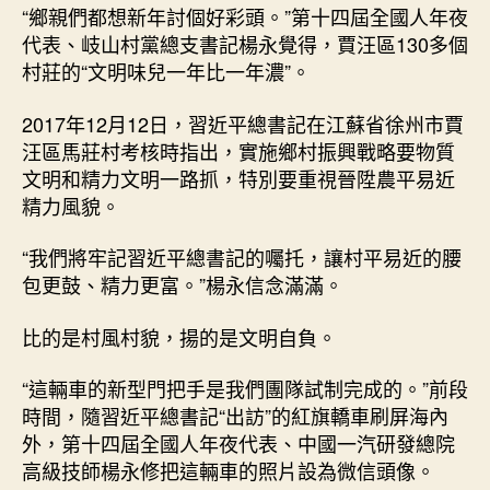
“鄉親們都想新年討個好彩頭。”第十四屆全國人年夜
代表、岐山村黨總支書記楊永覺得，賈汪區130多個
村莊的“文明味兒一年比一年濃”。
2017年12月12日，習近平總書記在江蘇省徐州市賈
汪區馬莊村考核時指出，實施鄉村振興戰略要物質
文明和精力文明一路抓，特別要重視晉陞農平易近
精力風貌。
“我們將牢記習近平總書記的囑托，讓村平易近的腰
包更鼓、精力更富。”楊永信念滿滿。
比的是村風村貌，揚的是文明自負。
“這輛車的新型門把手是我們團隊試制完成的。”前段
時間，隨習近平總書記“出訪”的紅旗轎車刷屏海內
外，第十四屆全國人年夜代表、中國一汽研發總院
高級技師楊永修把這輛車的照片設為微信頭像。