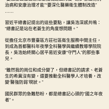
治病和安康治理才能”“要深化醫藥衛生體制改造”
……
習近平總書記提出的這些要點，讓吳浩深感共鳴：
“總書記是站在老蒼生的角度想問題。”
從擔任北京市豐臺區方莊社區衛生服務中間主任，
到成為首都醫科年夜學全科醫學與繼續教導學院院
長，吳浩始終關心居平易近安康“守門人”的那些事
兒。
“雖然我的崗位和成分變了，但總書記的請求、老蒼
生的希冀沒有變，還要推動全科醫學人才培養，改
變‘醫強防弱’現狀。”
國民群眾的急難愁盼，都是總書記心頭的“國之年夜
者”。