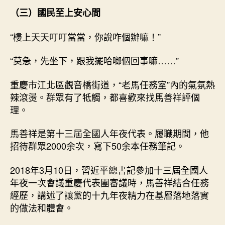
（三）國民至上安心間
“樓上天天叮叮當當，你說咋個辦嘛！”
“莫急，先坐下，跟我擺哈啷個回事嘛……”
重慶市江北區觀音橋街道，“老馬任務室”內的氣氛熱
辣滾燙。群眾有了牴觸，都喜歡來找馬善祥評個
理。
馬善祥是第十三屆全國人年夜代表。履職期間，他
招待群眾2000余次，寫下50余本任務筆記。
2018年3月10日，習近平總書記參加十三屆全國人
年夜一次會議重慶代表團審議時，馬善祥結合任務
經歷，講述了讓黨的十九年夜精力在基層落地落實
的做法和體會。