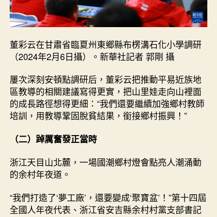
董彩云在甘肅省臨夏州東鄉縣布楞溝石化小學調研
（2024年2月6日攝）。新華社記者 郭剛 攝
屢次深刻安頓點調研后，董彩云把推動平易近族地
區教導的相關建議寫得更實，把山里娃走向山裡面
的成長路徑想得更細：“我們還要繼續加強鄉村教師
培訓，用教導鞏固脫貧結果，銜接鄉村振興！”
（二）踔厲奮發正當時
浙江天目山北麓，一場國潮鄉村燈會點亮人潮涌動
的余村年夜道。
“我們打造了‘夢工廠’，還要變成‘聚寶盆’！”第十四屆
全國人年夜代表、浙江省安吉縣余村村黨支部書記