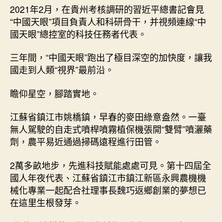
2021年2月，在貴州考核調研的習近平總書記會見
“中國天眼”項目負責人和科研骨干，并視頻連線“中
國天眼”總控室的科技任務者代表。
三年間，“中國天眼”跑出了極目深空的加快度，讓我
國走到人類“視界”最前沿。
瞻仰星空，腳踏實地。
江蘇省鎮江市姚橋鎮，早春的麥田綠意盎然。一臺
無人駕駛的自走式噴桿噴霧植保機張開“雙臂”噴灑藥
劑，農平易近通過掃碼遠程進行田管。
2萬多畝地步，先進科技賦能處處可見。第十四屆全
國人年夜代表、江蘇省鎮江市鎮江新區永興農機機
械化專業一起配合社理事長魏巧返鄉創業的夢想已
在這里生根發芽。