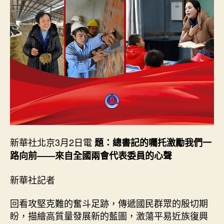
表
委
員
的
心
聲
_
中
國
網〉
中
新華社北京3月2日電
題：總書記的囑托激勵我們一
路向前——來自全國兩會代表委員的心聲
新華社記者
回看攻堅克難的奮斗足跡，傳遞國民群眾的殷切期
盼，描繪高質量發展新的藍圖，激蕩平易近族復興