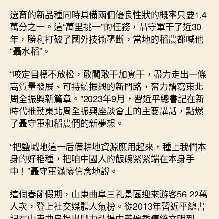
選育的新品種同時具備兩個優良性狀的概率只要1.4
萬分之一。這“萬里挑一”的任務，聶守軍干了近30
年，勝利打破了國外技術壟斷，當地的稻農都喊他
“聶水稻”。
“咬定目標不放松，敢闖敢干加實干，盡力走出一條
高質量發展、可持續振興的新門路，奮力譜寫東北
周全振興新篇章。”2023年9月，習近平總書記在新
時代推動東北周全振興座談會上的主要講話，點燃
了聶守軍和稻農們的新夢想。
“把鹽堿地這一后備耕地資源應用起來，種上我們本
身的好稻種，把咱中國人的飯碗緊緊端在本身手
中！”聶守軍滿懷信念地說。
這個春節假期，山東曲阜三孔景區迎來游客56.22萬
人次，登上社交媒體人氣榜。從2013年習近平總書
記在山東曲阜提出鼎力弘揚中華優秀傳統文明到