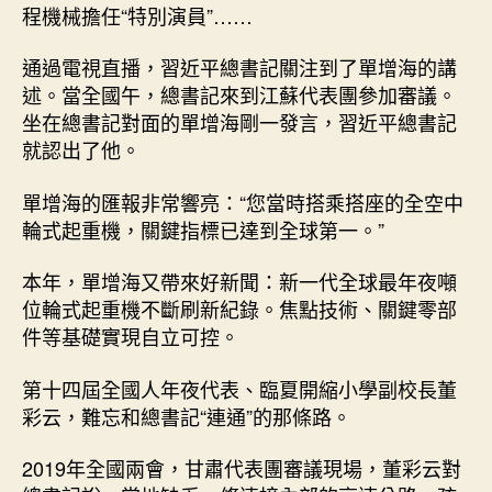
程機械擔任“特別演員”……
通過電視直播，習近平總書記關注到了單增海的講
述。當全國午，總書記來到江蘇代表團參加審議。
坐在總書記對面的單增海剛一發言，習近平總書記
就認出了他。
單增海的匯報非常響亮：“您當時搭乘搭座的全空中
輪式起重機，關鍵指標已達到全球第一。”
本年，單增海又帶來好新聞：新一代全球最年夜噸
位輪式起重機不斷刷新紀錄。焦點技術、關鍵零部
件等基礎實現自立可控。
第十四屆全國人年夜代表、臨夏開縮小學副校長董
彩云，難忘和總書記“連通”的那條路。
2019年全國兩會，甘肅代表團審議現場，董彩云對