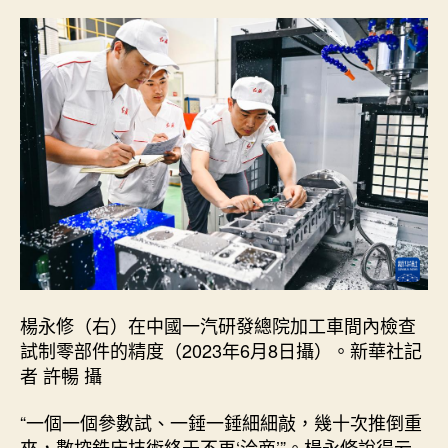
楊永修（右）在中國一汽研發總院加工車間內檢查
試制零部件的精度（2023年6月8日攝）。新華社記
者 許暢 攝
“一個一個參數試、一錘一錘細細敲，幾十次推倒重
來，數控銑床技術終于不再‘洽商’”。楊永修說得云