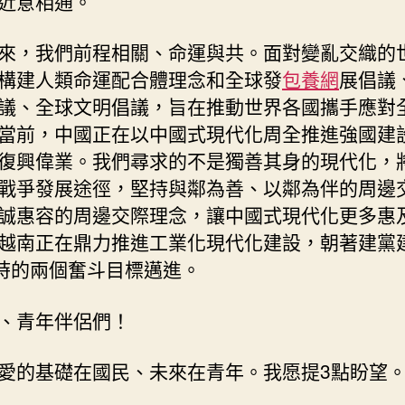
近意相通。
來，我們前程相關、命運與共。面對變亂交織的
構建人類命運配合體理念和全球發
包養網
展倡議
議、全球文明倡議，旨在推動世界各國攜手應對
當前，中國正在以中國式現代化周全推進強國建
復興偉業。我們尋求的不是獨善其身的現代化，
戰爭發展途徑，堅持與鄰為善、以鄰為伴的周邊
誠惠容的周邊交際理念，讓中國式現代化更多惠
越南正在鼎力推進工業化現代化建設，朝著建黨
年時的兩個奮斗目標邁進。
、青年伴侶們！
愛的基礎在國民、未來在青年。我愿提3點盼望