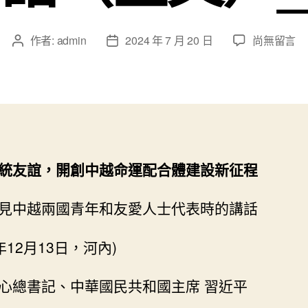
在
作者:
admin
2024 年 7 月 20 日
尚無留言
文
文
〈習
章
章
近
作
發
平
者
佈
在
日
會
期
面
中
統友誼，開創中越命運配合體建設新征程
越
查
包
見中越兩國青年和友愛人士代表時的講話
養
經
3年12月13日，河內)
歷
兩
心總書記、中華國民共和國主席 習近平
國
青