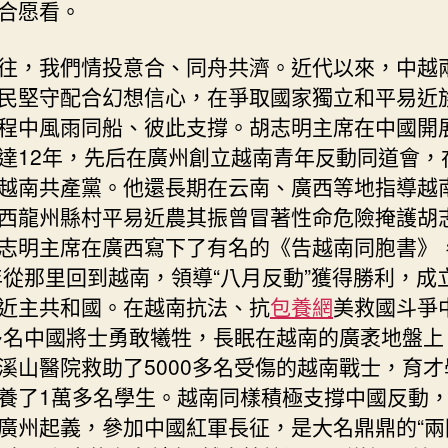
中
合愿看。
往，我們情投意合、同舟共濟。近代以來，中越
民堅守配合幻想信心，在爭取國家獨立和平易近
程中風雨同船、彼此支撐。胡志明主席在中國開
達12年，先后在廣州創立越南青年反動同道會，
越南共產黨。他還長期在云南、廣西等地指導越
西龍州縣村平易近農其振曾冒著性命危險掩護胡
志明主席在廣西寫下了有名的《告越南同胞書》
5年從那里回到越南，領導“八月反動”獲得勝利，成
近主共和國。在越南抗法、抗
包養網
美救國斗爭
0多名中國將士勇敢犧牲，長眠在越南的廣袤地盤上
溪山醫院救助了5000多名受傷的越南戰士，育才
養了1萬多名學生。越南同樣積極支撐中國反動
廣州起義，參加中國紅軍長征，是大名鼎鼎的“兩