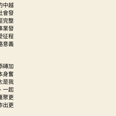
的中越
社會發
徑完整
事業發
愛征程
略意義
添磚加
本身奮
太是我
、一起
匯聚更
作出更