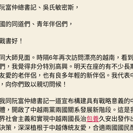
年
阮富仲總書記、吳氏敏密斯，
和
友
國的同道們、青年伴侶們，
愛
人
戰書好！
士
代
表
同大師見面。時隔6年再次訪問漂亮的越南，看
時
們，我覺得非分特別高興。明天在座的有不少長
的
友愛的老伴侶，也有良多年輕的新伴侶。我代表
講
，向你們致以親切問候！
話
（全
文）
我同阮富仲總書記一道宣布構建具有戰略意義的
_
體，開啟了中越兩黨兩國關系發展新階段。這是
中
界社會主義和實現中越兩國長治
包養
久安出發作
國
決策，深深植根于中越傳統友愛，合適兩國國民
網〉