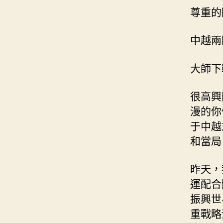
尊重的
中越兩
大師下
很高興
漫的你
于中越
和當局
昨天，
運配合
振興世
重戰略