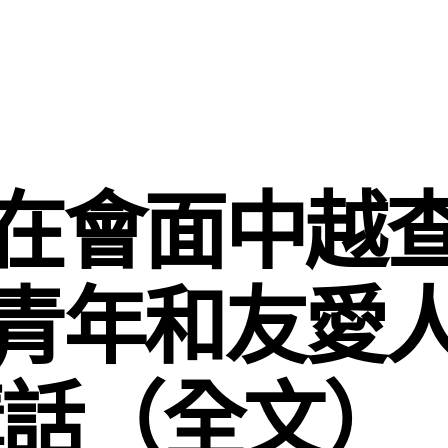
在會面中越
青年和友愛
話（全文）