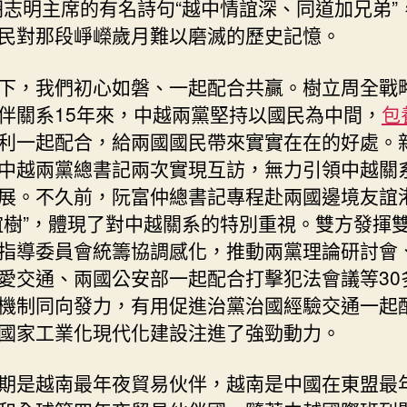
胡志明主席的有名詩句“越中情誼深、同道加兄弟”
民對那段崢嶸歲月難以磨滅的歷史記憶。
下，我們初心如磐、一起配合共贏。樹立周全戰
伴關系15年來，中越兩黨堅持以國民為中間，
包
利一起配合，給兩國國民帶來實實在在的好處。
中越兩黨總書記兩次實現互訪，無力引領中越關
展。不久前，阮富仲總書記專程赴兩國邊境友誼
誼樹”，體現了對中越關系的特別重視。雙方發揮
指導委員會統籌協調感化，推動兩黨理論研討會
愛交通、兩國公安部一起配合打擊犯法會議等30
機制同向發力，有用促進治黨治國經驗交通一起
國家工業化現代化建設注進了強勁動力。
期是越南最年夜貿易伙伴，越南是中國在東盟最