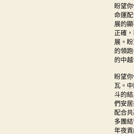
盼望你
命運配
展的顯
正確，
展。盼
的領跑
的中越
盼望你
瓦。中
斗的結
們安居
配合共
多團結
年夜貢