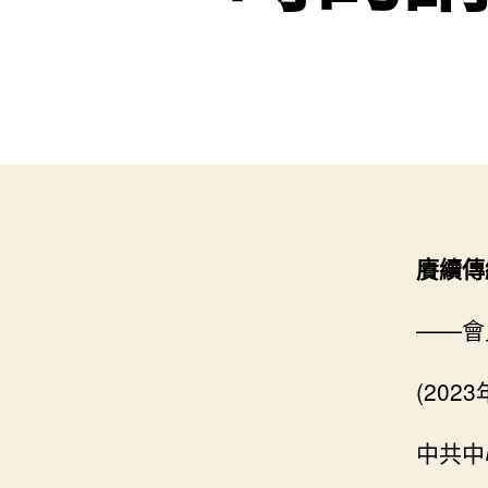
賡續傳
——會
(202
中共中