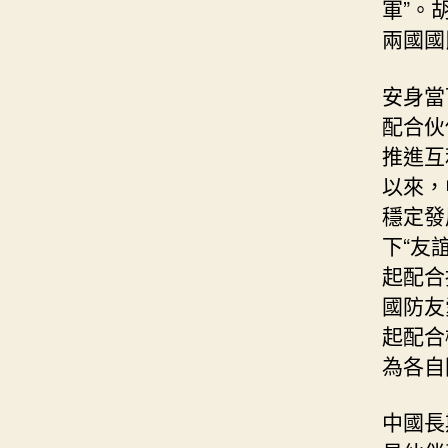
軍”。
兩國國
安身當
配合伙
推進互
以來，
穩定發
下“友
起配合
國防友
起配合
為各自
中國長