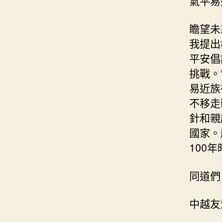
氣平易
瞻望未
我提出
平安倡
挑戰。
易近族
不移走
針和親
國家。
100
同道們
中越友