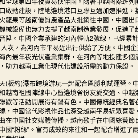
和全球第四年夜貿易伙伴國。隨著中越國際班列
口啟動建設，陸地邊境港口互聯互通加速推進，
火龍果等越南優質農產品大批銷往中國，中國出
機械設備也無力支撐了越南制造業發展，促進了
晉陞。中國企業承建的河內輕軌2號線，已經累
0萬人次，為河內市平易近出行供給了方便。中國企
海內最年夜光伏產業集群，在河內等地投建多個
，助力越南工業化現代化建設所需的動力保證。
天(板約)瀑布跨境游玩一起配合區勝利試運營。
和越南祖國陣線中心暨邊境省份友愛交通、中越
聯歡等活動開展得有聲有色。中國傳統經典名著
曉，中國當代影視作品也深受越南平易近眾喜愛
曲在中國社交媒體傳播，越南歌手在中國綜藝節
中國“粉絲”。富有成效的來往和一起配合增進了