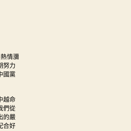
到熱情瀰
期努力
中國黨
中越命
我們從
出的嚴
配合好