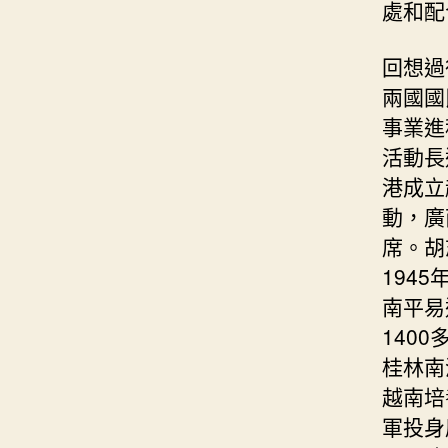
處和配
回想過
兩國國
事業進
活動長
港成立
動，廣
席。胡
194
南平易
140
桂林南
越南培
軍投身