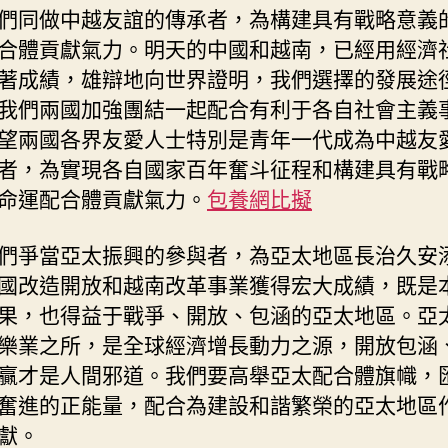
們同做中越友誼的傳承者，為構建具有戰略意義
合體貢獻氣力。明天的中國和越南，已經用經濟
著成績，雄辯地向世界證明，我們選擇的發展途
我們兩國加強團結一起配合有利于各自社會主義
望兩國各界友愛人士特別是青年一代成為中越友
者，為實現各自國家百年奮斗征程和構建具有戰
命運配合體貢獻氣力。
包養網比擬
們爭當亞太振興的參與者，為亞太地區長治久安
國改造開放和越南改革事業獲得宏大成績，既是
果，也得益于戰爭、開放、包涵的亞太地區。亞
樂業之所，是全球經濟增長動力之源，開放包涵
贏才是人間邪道。我們要高舉亞太配合體旗幟，
奮進的正能量，配合為建設和諧繁榮的亞太地區
獻。