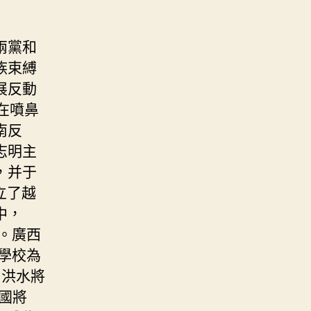
兩黨和
族束縛
展反動
在噴鼻
南反
志明主
，并于
立了越
中，
。廣西
學校為
，洪水將
國將