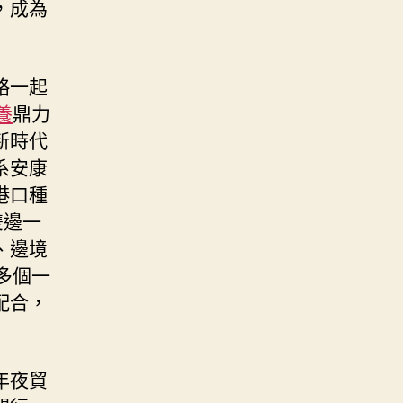
，成為
略一起
養
鼎力
新時代
系安康
港口種
雙邊一
、邊境
多個一
配合，
年夜貿