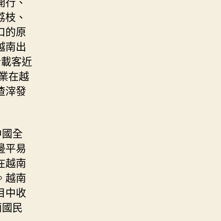
開行、
荔枝、
口的原
越南出
計載客近
業在越
渣滓發
中國全
邊平易
在越南
。越南
目中收
兩國民