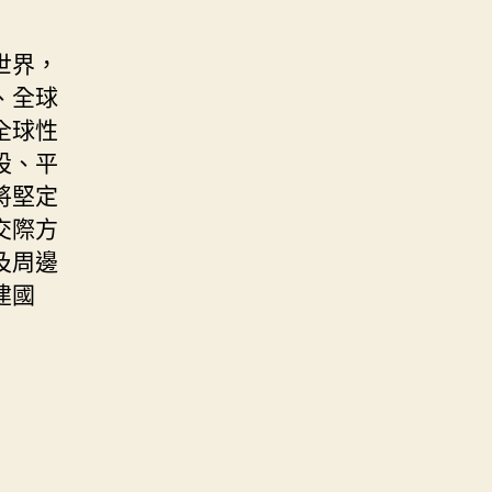
世界，
、全球
全球性
設、平
將堅定
交際方
及周邊
建國
。