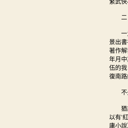
繁武俠
二
一
景出書
著作解
年月中
伍的我
復南路
不
猶
以有‘
庸小說