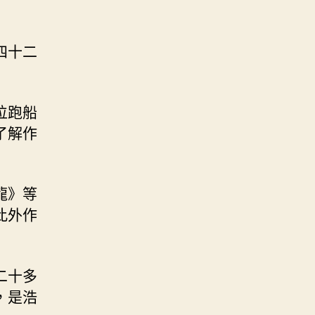
四十二
位跑船
了解作
龍》等
此外作
二十多
，是浩