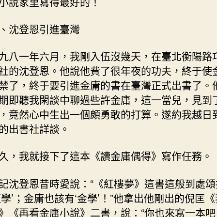
小說家里寫得最好的！
、沈登恩引進臺灣
九八一年六月，我剛入伍沒幾天，在臺北衡陽路
社的沈登恩。他說他費了很年夜的功夫，終于使
禁了，終于要引進金庸的書在臺灣正式出書了。
期即聽我閑談中聊過些許金庸，這一當兒，見到
，竟然心中生出一個頗勇敢的打算。遂約我越日
的出書社詳談。
久，我就接下了這本《讀金庸偶得》寫作任務。
記沈登恩昔時愛說：“《紅樓夢》這書這般到處頌
紅學’；金庸也該有‘金學’！”他拿出他剛出的倪匡
》《再看金庸小說》二書，說：“你也來寫一本吧