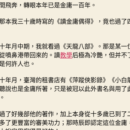
間飛奔，轉眼本年已是金庸一百年。
俠
年
代
那本我三十歲時寫的《讀金庸偶得》，竟也過了
–
文
史
十年月中期，我就看過《天龍八部》。那是某一
–
從噴鼻港帶回來的。讀
教學
后極為冷艷，但并不
中
國
是何許人也。
作
家
十年月，臺灣的租書店有《萍蹤俠影錄》《小白
網〉
聽說也是金庸所著，只是被冠以此外書名與用了
中
。
過了好幾部他的著作，加上本身從十多歲已到了
多了更豐富的審美功力；那時辰即認定這位金庸