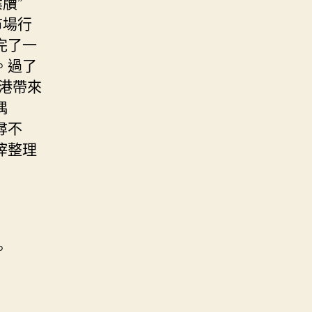
牘”
市場行
完了一
。過了
港帶來
偶
尋不
滓整理
。