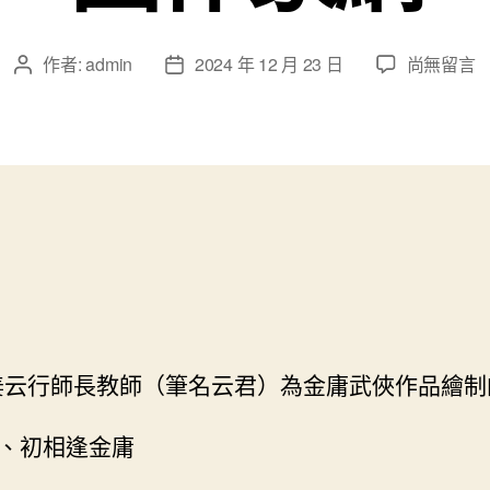
在
作者:
admin
2024 年 12 月 23 日
尚無留言
文
文
〈舒
章
章
找
作
發
九
者
佈
宮
日
格
期
共
享
國
治：
憶
那
些
姜云行師長教師（筆名云君）為金庸武俠作品繪制
逝
往
、初相逢金庸
的
武