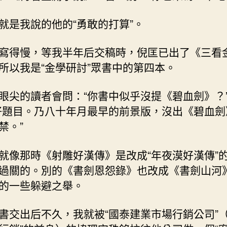
就是我說的他的“勇敢的打算”。
寫得慢，等我半年后交稿時，倪匡已出了《三看
所以我是“金學研討”眾書中的第四本。
眼尖的讀者會問：“你書中似乎沒提《碧血劍》？
好題目。乃八十年月最早的前景版，沒出《碧血劍
禁。”
就像那時《射雕好漢傳》是改成“年夜漠好漢傳”
過關的。別的《書劍恩怨錄》也改成《書劍山河
的一些躲避之舉。
書交出后不久，我就被“國泰建業市場行銷公司”（