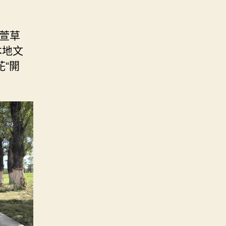
于萱草
本地文
“開