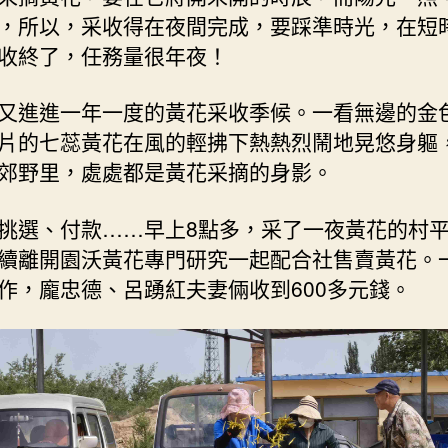
，所以，采收得在夜間完成，要踩準時光，在短
收終了，任務量很年夜！
又進進一年一度的黃花采收季候。一看無邊的金
片的七蕊黃花在風的輕拂下熱熱烈鬧地晃悠身軀
郊野里，處處都是黃花采摘的身影。
挑選、付款……早上8點多，采了一夜黃花的村
續離開園沃黃花專門研究一起配合社售賣黃花。
作，龐忠德、呂踴紅夫妻倆收到600多元錢。