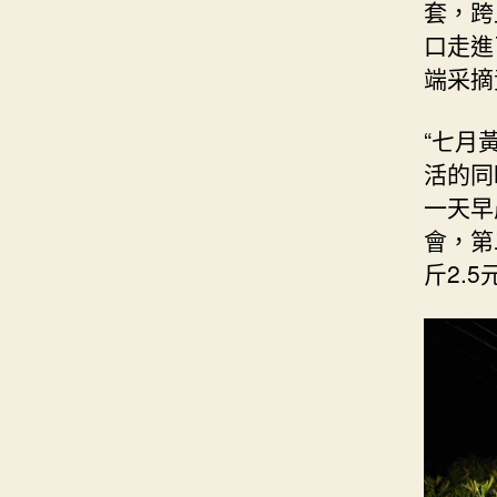
套，跨
口走進
端采摘
“七月
活的同
一天早
會，第
斤2.5