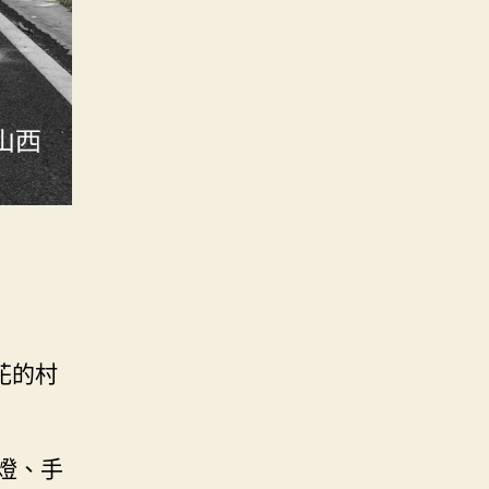
花的村
燈、手