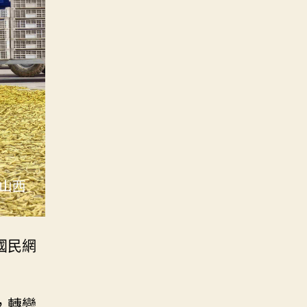
國民網
，轉變