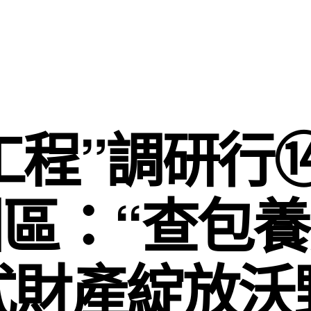
工程”調研行⑭ 
區：“查包
式財產綻放沃