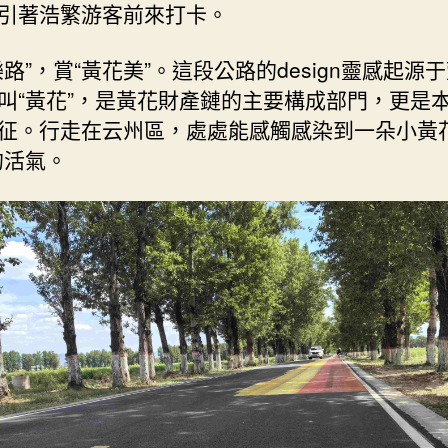
引著浩繁游客前來打卡。
云
州
區：
樂路”，賞“黃花美”。這段公路的design靈感起源
“查
叫“黃花”，是黃花財產鏈的主要構成部門，更是
包
征。行走在云州區，處處能感觸感染到一朵小黃花
養
的活氣。
網
站
比
擬
花”
式
財
產
綻
放
沃
野