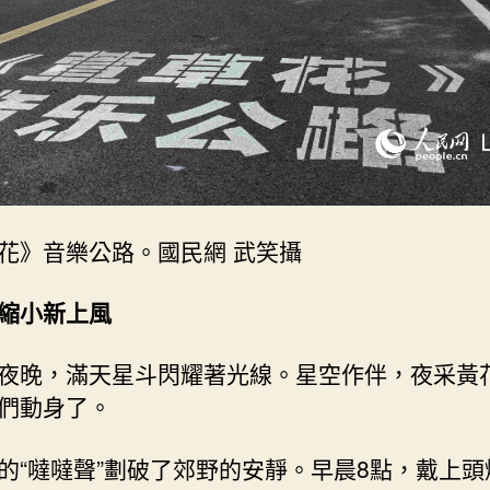
_
中
國
網〉
中
花》音樂公路。國民網 武笑攝
縮小新上風
夜晚，滿天星斗閃耀著光線。星空作伴，夜采黃
們動身了。
的“噠噠聲”劃破了郊野的安靜。早晨8點，戴上頭