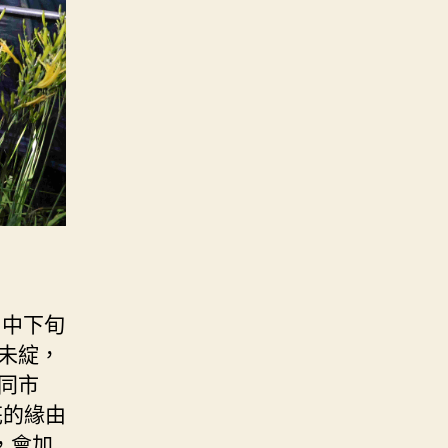
月中下旬
未綻，
同市
花的緣由
，會加