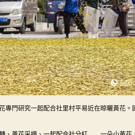
花專門研究一起配合社里村平易近在晾曬黃花。
轉、黃花采摘、一起配合社分紅……一朵小黃花