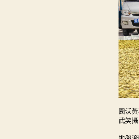
園沃黃
武笑攝
地盤流