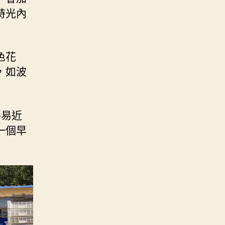
時光內
色花
，如波
平易近
一個早