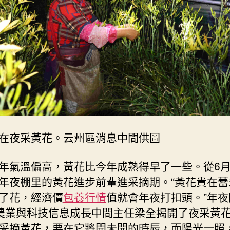
在夜采黃花。云州區消息中間供圖
年氣溫偏高，黃花比今年成熟得早了一些。從6
年夜棚里的黃花進步前輩進采摘期。“黃花貴在蕾
了花，經濟價
包養行情
值就會年夜打扣頭。”年夜
nd農業與科技信息成長中間主任梁全揭開了夜采黃
采摘黃花，要在它將開未開的時辰，而陽光一照