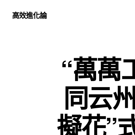
高效進化論
“萬萬
同云州
擬花”