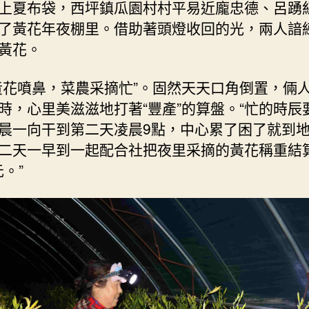
上夏布袋，西坪鎮瓜園村村平易近龐忠德、呂踴
了黃花年夜棚里。借助著頭燈收回的光，兩人諳
黃花。
黃花噴鼻，菜農采摘忙”。固然天天口角倒置，倆
時，心里美滋滋地打著“豐產”的算盤。“忙的時辰
晨一向干到第二天凌晨9點，中心累了困了就到
二天一早到一起配合社把夜里采摘的黃花稱重結
元。”