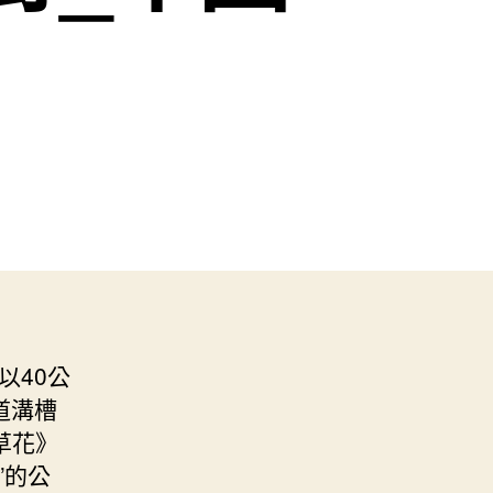
以40公
道溝槽
草花》
”的公