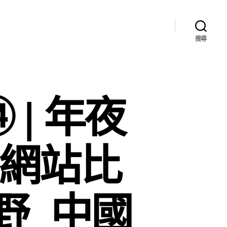
搜尋
| 年夜
養網站比
野_中國