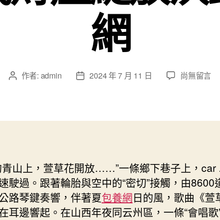
網
在
作者:
admin
2024 年 7 月 11 日
尚無留言
文
文
〈“萬
章
章
萬
作
發
工
者
佈
程”
日
調
期
研
行
的青山上，萱草花開放……”一條鄉下巷子上，car 
⑭
速駛過。跟著輪胎與空中的“密切”接觸，由8600
|
年
公路琴鍵奏響，伴著夏
包養網
日的風，歌曲《萱
夜
在耳邊響起。在山西年夜同云州區，一條“會唱歌
同