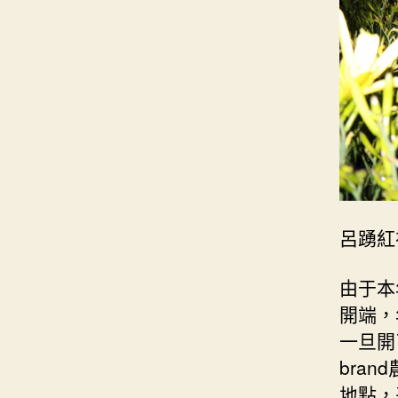
呂踴紅
由于本
開端，
一旦開
bra
地點，