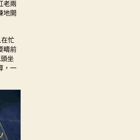
紅老兩
練地開
人在忙
要疇前
地頭坐
算，一