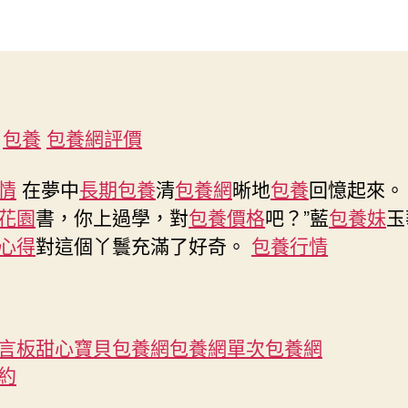
眼
作
發
3
者
佈
覓
日
包
期
養
行
包養
包養網評價
情
D
創
情
在夢中
長期包養
清
包養網
晰地
包養
回憶起來。 
意
花園
書，你上過學，對
包養價格
吧？”藍
包養妹
玉
短
心得
對這個丫鬟充滿了好奇。
包養行情
錄
像
｜
運
河
言板
甜心寶貝包養網
包養網單次
包養網
的
約
一
天〉