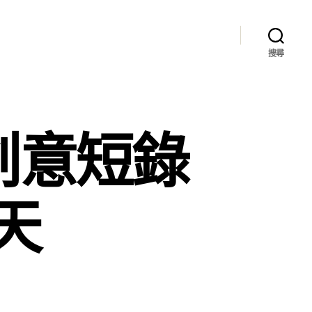
搜尋
創意短錄
天