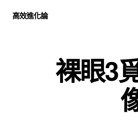
高效進化論
裸眼3