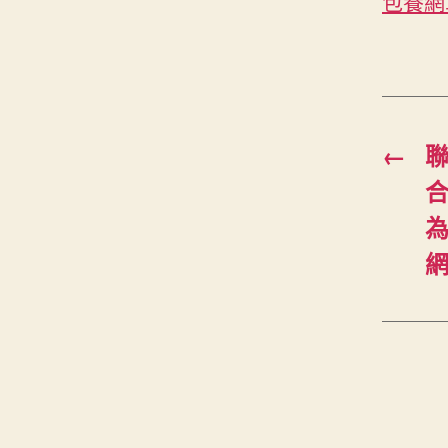
包養網
←
為