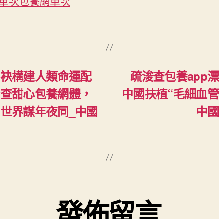
單次
包養網單次
聯袂構建人類命運配
疏浚查包養app
合查甜心包養網體，
中國扶植“毛細血管
世界謀年夜同_中國
中國
網
發佈留言