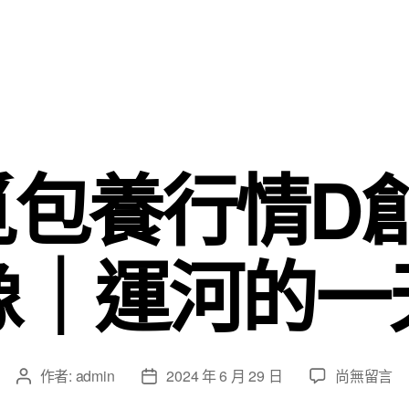
覓包養行情D
像｜運河的一
在
作者:
admin
2024 年 6 月 29 日
尚無留言
文
文
〈裸
章
章