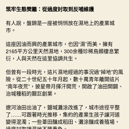
筑牢生態樊籬：從過度討取到反哺維護
有人說，盤錦是一座被悄悄放在濕地上的產業城
市。
這座因油而興的產業城市，也因“濕”而美。擁有
2165平方公里天然濕地，300余種珍稀鳥類棲息繁
衍，人與天然在這里協調共生。
但曾有一段時光，這片濕地經過的事況過“掉地”的風
險。從二十世紀五十年月起，數十萬青年離開這片
“南年夜荒”，披星帶月揮汗開荒，開啟了油田開闢、
治堿種稻的艱巨創業。
遼河油田出油了，鹽堿灘涂改進了，城市途徑平整
了……可跟著時光推移，集約的產業生孩子讓河道
變得混濁；一些葦田釀成稻田、灘涂釀成養殖場，
過度討取讓濕地不勝重負。