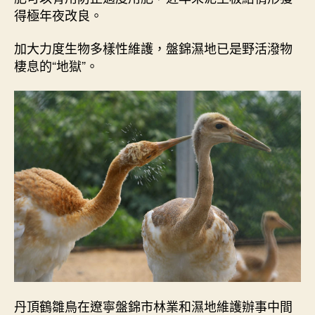
得極年夜改良。
加大力度生物多樣性維護，盤錦濕地已是野活潑物
棲息的“地獄”。
丹頂鶴雛鳥在遼寧盤錦市林業和濕地維護辦事中間