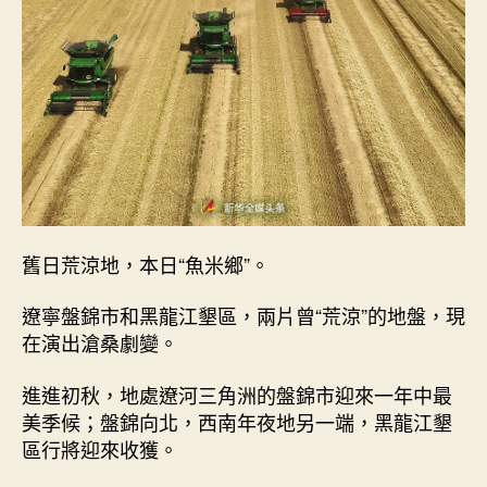
舊日荒涼地，本日“魚米鄉”。
遼寧盤錦市和黑龍江墾區，兩片曾“荒涼”的地盤，現
在演出滄桑劇變。
進進初秋，地處遼河三角洲的盤錦市迎來一年中最
美季候；盤錦向北，西南年夜地另一端，黑龍江墾
區行將迎來收獲。