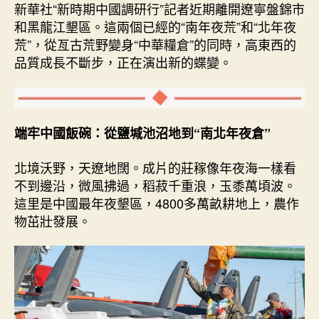
新華社“新時期中國調研行”記者近期離開遼寧盤錦市
和黑龍江墾區。這兩個已經的“南年夜荒”和“北年夜
荒”，從亙古荒野變身“中華糧倉”的同時，高東西的
品質成長不斷步，正在演出新的蝶變。
端牢中國飯碗：從鹽堿池沼地到“南北年夜倉”
北境沃野，天遼地闊。成片的莊稼像年夜海一樣看
不到邊沿，微風拂過，稻菽千重浪，玉黍萬頃波。
這里是中國最年夜墾區，4800多萬畝耕地上，農作
物茁壯發展。