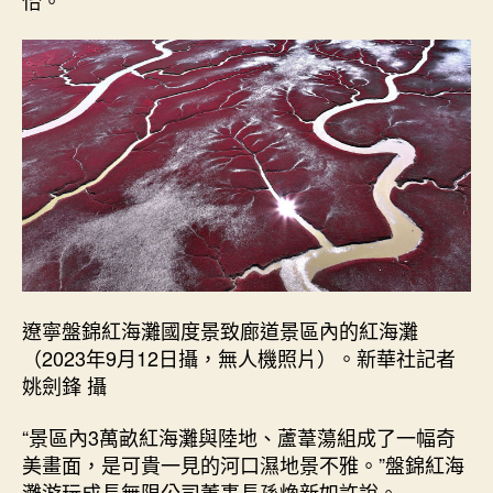
怡。
遼寧盤錦紅海灘國度景致廊道景區內的紅海灘
（2023年9月12日攝，無人機照片）。新華社記者
姚劍鋒 攝
“景區內3萬畝紅海灘與陸地、蘆葦蕩組成了一幅奇
美畫面，是可貴一見的河口濕地景不雅。”盤錦紅海
灘游玩成長無限公司董事長孫煥新如許說。