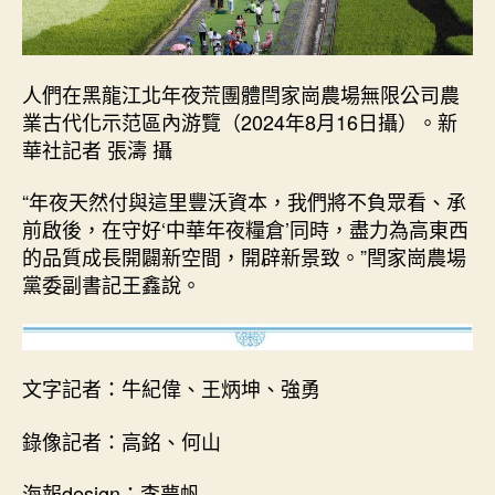
人們在黑龍江北年夜荒團體閆家崗農場無限公司農
業古代化示范區內游覽（2024年8月16日攝）。新
華社記者 張濤 攝
“年夜天然付與這里豐沃資本，我們將不負眾看、承
前啟後，在守好‘中華年夜糧倉’同時，盡力為高東西
的品質成長開闢新空間，開辟新景致。”閆家崗農場
黨委副書記王鑫說。
文字記者：牛紀偉、王炳坤、強勇
錄像記者：高銘、何山
海報design：李夢帆