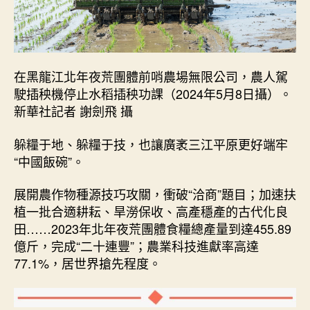
在黑龍江北年夜荒團體前哨農場無限公司，農人駕
駛插秧機停止水稻插秧功課（2024年5月8日攝）。
新華社記者 謝劍飛 攝
躲糧于地、躲糧于技，也讓廣袤三江平原更好端牢
“中國飯碗”。
展開農作物種源技巧攻關，衝破“洽商”題目；加速扶
植一批合適耕耘、旱澇保收、高產穩產的古代化良
田……2023年北年夜荒團體食糧總產量到達455.89
億斤，完成“二十連豐”；農業科技進獻率高達
77.1%，居世界搶先程度。