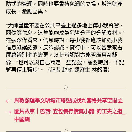
防式的管理，同時也要秉持包涵的立場，增進財產
成長，激勵立異。
“大師盡量不要在公共平臺上過多地上傳小我聲響、
圖像等信息，這些能夠成為犯警分子的分解素材。”
在張澤偉看來，信息時期，每小我都應該加強小我
信息維護認識、反詐認識。實行中，可以留意察看
屏幕辨別率的變更，以此辨認對方能否應用AI擬
像，“也可以與自己商定一些記號，需要時對一下記
號再停止轉賬”。（記者 趙麗 練習生 林銘溱）
←
周敦頤理學文明城市聯盟成找九宮格共享空間立
→
圖片故事｜巴西“查包養行情莫小龍”的工夫之道_
中國網