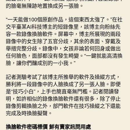
的臉毫無陳跡地置換成另一張臉。
“一天能做100個原創作品，這個東西太強了。”在社
交平臺某AI科技博主的短錄像里，該博主向粉絲先
容一款錄像換臉軟件。屏幕中，博主所展現的兩段
錄像中的女生除了五官分歧，其余的表面、穿戴及
舉措完整分歧。錄像中，女孩非論若何回身或做出
任何臉色，面部都沒有發生畸變。“一鍵就能高清換
臉，讓你們釀成別的一小我。”
記者測驗考試了該博主所推舉的軟件及操縱方式，
勝利將一段錄像中的人臉換成了另一張人臉。即便
是“技巧小白”，上手也簡直毫無門檻。記者閱讀發
明，如許相似的錄像換臉軟件還有很多，除了停止
錄像剪輯換臉之外，部門軟件在技巧操縱之下還能
完成及時換臉擬聲。
換臉軟件密碼標價 鮮有賣家訊問用處