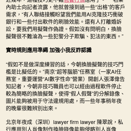
內助士向記者流露，他就曾接到過一些“出格”的客戶
需求，“有人聯絡接觸盼望我們能用AI克隆技巧衝破
銀行和一些付出軟件的刷臉效能。還有人打離婚訴
訟，要我們用擬聲作偽證。假如沒有問明白，換臉
擬聲很不難淪為一些犯警分子欺騙、犯法的東西。”
實時規則應用準繩 加強小我反詐認識
“假如不是做深度練習的話，今朝換臉擬聲的技巧門
檻是比擬低的。”南京“超等腦筋”任務室（一家AI任
務室，重要運營“AI數字性命”營業）開創人張澤偉告
知記者，今朝非技巧職員也可以經由過程軟件停止
較為簡略的換臉擬聲，使得“假人假聲”的分解錄像、
圖片能夠被用于守法違規用處，而一些年事稍年夜
的晚輩很難辨別出來。
北京年夜成（深圳）lawyer firm lawyer 陳翠說，私
行應用別人肖像制作換臉錄像能夠侵略別人肖像