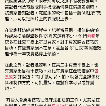
電腦版為69.9元，兩者均可以永遠不限次數應用。
當記者問及電腦版與手機版為何存在價錢差別時，
該賣家告知記者，電腦版的軟件包括一鍵“AI往衣”效
能，即可以把照片上的衣服脫上去。
在查詢拜訪經過歷程中，記者留意到，相似供給“自
界說AI換臉擬聲軟件”的賣家還有不少，他們
包養
年
夜多在社交平臺上尋覓買家。對于買家購置技巧的
目標，有些賣家絕不在意，甚至會將“往衣”等擦邊效
能作為一年夜賣點停止傾銷。
除此之外，記者還發明，在某二手買賣平臺上，也
有賣家出售相干技巧。好比有賣家在產物描寫中
包
養網
如許寫道：“有手就可以，拍下就發完全錄像材
料和制作方式，可批量搞，虛擬資本可以或許變
現。”
“有些人會應用技巧往做守法犯法的工作，尤其是在
近幾年，這種技巧更不難
包養行情
應用了。”一名業