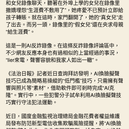
訪
和女兒錄像聊天，聽著在外埠上學的女兒在錄像里
AI
撒嬌埋怨“生涯費不敷用了”，她疼愛不已預計立即給
換
孩子轉賬。就在這時，家門翻開了，她的“真女兒”走
臉
了出去。而另一頭，錄像里的“假女兒”還在央求母親
擬
“給生涯費”。
聲
技
這是一則AI反詐錄像。在這條反詐錄像評論區中，
巧
應
不少網友反應本身也有過相似的上當經過的事況，
用
“lier來電，聲響容貌和我家人如出一轍”。
亂
象
《法治日報》記者近日查詢拜訪發明，AI換臉擬聲
——
技巧已成為簡略易操縱的“低門檻”技巧，只需擁有聲
“lier
響與照片等“素材”，借助軟件即可剎時完成“AI克
來
隆”。實行中，一些犯警分子試牟利用AI換臉擬聲技
電，
巧實行守法犯法運動。
聲
響
容
近日，國度金融監視治理總局金融花費者權益維護
貌
局發布防范新型電信收集欺騙風險提醒，將“AI換臉
和