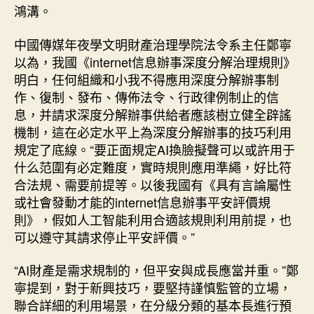
鴻溝。
中國傳媒年夜學文明財產治理學院法令系主任鄭寧
以為，我國《internet信息辦事深度分解治理規則》
明白，任何組織和小我不得應用深度分解辦事制
作、復制、發布、傳佈法令、行政律例制止的信
息，并請求深度分解辦事供給者應該樹立健全辟謠
機制，這在必定水平上為深度分解辦事的技巧利用
規定了底線。“要正面規定AI換臉擬聲可以或許用于
什么范圍有必定難度，實時規則應用準繩，好比符
合法規、需要前提等。以後我國有《具有言論屬性
或社會發動才能的internet信息辦事平安評價規
則》，假如人工智能利用合適該規則利用前提，也
可以遵守其請求停止平安評價。”
“AI財產是需求規制的，但平安與成長應當并重。”鄭
寧提到，對于新興技巧，要堅持謹慎監管的立場，
聯合詳細的利用場景，在分級分類的基本長進行預