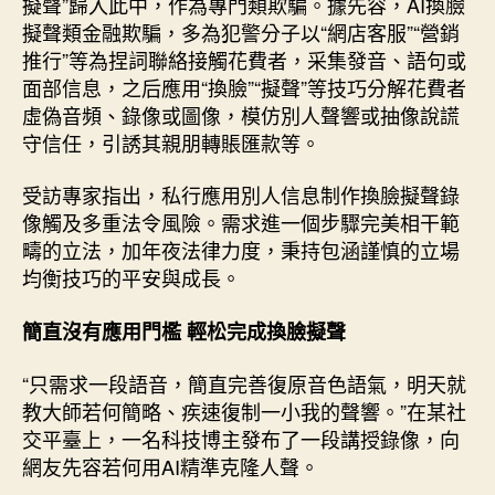
擬聲”歸入此中，作為專門類欺騙。據先容，AI換臉
我
擬聲類金融欺騙，多為犯警分子以“網店客服”“營銷
家
推行”等為捏詞聯絡接觸花費者，采集發音、語句或
人
面部信息，之后應用“換臉”“擬聲”等技巧分解花費者
一
虛偽音頻、錄像或圖像，模仿別人聲響或抽像說謊
模
一
守信任，引誘其親朋轉賬匯款等。
查
包
受訪專家指出，私行應用別人信息制作換臉擬聲錄
養
像觸及多重法令風險。需求進一個步驟完美相干範
樣”
疇的立法，加年夜法律力度，秉持包涵謹慎的立場
_
均衡技巧的平安與成長。
中
國
簡直沒有應用門檻 輕松完成換臉擬聲
網〉
中
“只需求一段語音，簡直完善復原音色語氣，明天就
教大師若何簡略、疾速復制一小我的聲響。”在某社
交平臺上，一名科技博主發布了一段講授錄像，向
網友先容若何用AI精準克隆人聲。