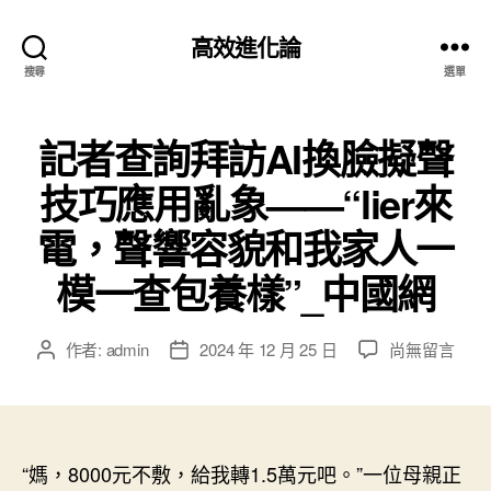
高效進化論
搜尋
選單
記者查詢拜訪AI換臉擬聲
技巧應用亂象——“lier來
電，聲響容貌和我家人一
模一查包養樣”_中國網
在
作者:
admin
2024 年 12 月 25 日
尚無留言
文
文
〈記
章
章
者
作
發
查
者
佈
詢
日
拜
“媽，8000元不敷，給我轉1.5萬元吧。”一位母親正
期