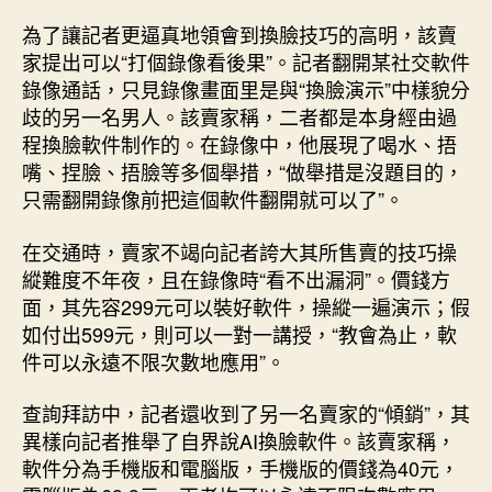
為了讓記者更逼真地領會到換臉技巧的高明，該賣
家提出可以“打個錄像看後果”。記者翻開某社交軟件
錄像通話，只見錄像畫面里是與“換臉演示”中樣貌分
歧的另一名男人。該賣家稱，二者都是本身經由過
程換臉軟件制作的。在錄像中，他展現了喝水、捂
嘴、捏臉、捂臉等多個舉措，“做舉措是沒題目的，
只需翻開錄像前把這個軟件翻開就可以了”。
在交通時，賣家不竭向記者誇大其所售賣的技巧操
縱難度不年夜，且在錄像時“看不出漏洞”。價錢方
面，其先容299元可以裝好軟件，操縱一遍演示；假
如付出599元，則可以一對一講授，“教會為止，軟
件可以永遠不限次數地應用”。
查詢拜訪中，記者還收到了另一名賣家的“傾銷”，其
異樣向記者推舉了自界說AI換臉軟件。該賣家稱，
軟件分為手機版和電腦版，手機版的價錢為40元，