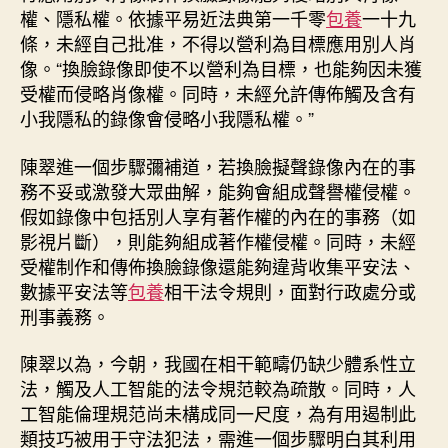
權、隱私權。依據平易近法典第一千零
包養
一十九
條，未經自己批准，不得以營利為目標應用別人肖
像。“換臉錄像即使不以營利為目標，也能夠因未獲
受權而侵略肖像權。同時，未經允許傳佈觸及含有
小我隱私的錄像會侵略小我隱私權。”
陳翠進一個步驟彌補道，若換臉擬聲錄像內在的事
務不妥或激發大眾曲解，能夠會組成聲譽權侵權。
假如錄像中包括別人享有著作權的內在的事務（如
影視片斷），則能夠組成著作權侵權。同時，未經
受權制作和傳佈換臉錄像還能夠違背收集平安法、
數據平安法等
包養
相干法令規則，面對行政處分或
刑事義務。
陳翠以為，今朝，我國在相干範疇仍缺少體系性立
法，觸及人工智能的法令規范較為疏散。同時，人
工智能倫理規范尚未構成同一尺度，為有用遏制此
類技巧被用于守法犯法，需進一個步驟明白其利用