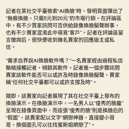
記者在某社交平臺檢索“AI換臉”時，發明頁面彈出了
“無痕換臉，只需5元到20元”的市場行銷。在評論區
中，有不少買家訊問可否供給錄像換臉擬聲辦事，
也有不少賣家混淆此中尋覓“客戶”。記者在評論區留
言徵詢后，很快便收到幾名賣家的回應版主或私
信。
“需求自界說AI換臉軟件嗎？”一名賣家經由過程私信
聯絡接觸記者，傾銷其軟件。記者進一個步驟訊問
賣家該軟件能否可以或許及時錄像換臉擬聲，賣家
稱“任何社交平臺都可以或許支撐及時”。
隨即，該賣家向記者展現了其在社交平臺上發布的
換臉演示。在換臉演示中，一名男人以“俊秀的臉龐”
呈現在錄像頁面中，而這張“俊秀的臉”則是換臉后的
“假面”，該賣家配以文字“網戀神器，直接變小哥
哥，換個面孔可以往找蜜斯姐網戀了”。