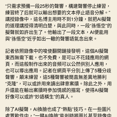
“只需求預備一段25秒的聲響，構建聲響停止練習，
練習終了后就可以輸出想要的文本停止語音分解。”
講授錄像中，這名博主用時不到1分鐘，就把AI擬聲
的道理講授得清明白楚，與此同時，一段“孫悟空”的
擬聲就如許出生了。他輸出了一段文本，AI便能用
與“孫悟空”近乎如出一轍的聲響語氣念出來。
記者依照錄像中的唆使翻開鏈接發明，這個AI擬聲
東西無需下載，也不免費，是可以不花錢應用的網
頁，而這般制作出來的音頻可以公然供別人應用，
也可以導出應用。記者在網頁平分別上傳了5種分歧
聲響，顛末練習，這5種聲響被簡直無差異地勝利
“克隆”，可以或許用來讀出肆意案牘。除此之外，用
戶還能在輸出案牘時參加情感的描寫，使得AI擬聲
好像可以或許“妙語橫生”的真人。
除了AI擬聲，AI換臉也成了“熱點”技巧。在一些圖片
處置軟件中，“一鍵AI換臉”能剎時將圖片甚至錄像中