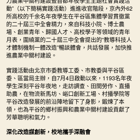
力農業中關村建設暨首都年夜學生主題社會實踐活
會
動”（以下簡稱實踐活動）進進收官階段，京內外62
實
所高校的千余名年夜學生在平谷區集體學習貫徹黨
行
的二十屆三中全會精力，來自科技小院、博士農
運
場、創業青年、歸國人才、高校學子等領域的青年
動
月表，圍繞黨的二十屆三中全會提出的“教導科技人
_
中
才體制機制一體改造”暢談體會，共話發展，加快推
國
進農業中關村建設。
網〉
中
實踐活動由北京市委教導工委、市教委與平谷區
委、區當局主辦，自7月4日啟動以來，1193名年夜
學生深刻平谷年夜地，走訪調查、田間勞作、直播
助農，在物流新馬坊、峪口創新工場、村播學院等
平谷改造發展的前沿陣地留下了身影，鍛煉了本
領，也為平谷的鄉村振興和農業中關村建設貢獻了
芳華聰明和氣力。
深化改造謀創新，校地攜手深融會