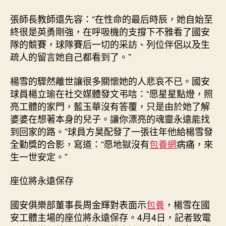
張師長教師還先容：“在性命的最后時辰，她自始至
終很是英勇剛強，在呼吸機的支撐下不雅看了國安
隊的競賽，球隊賽后一切的采訪、列位伴侶以及生
疏人的留言她自己都看到了。”
楊雪的驟然離世讓很多關懷她的人悲哀不已。國安
球員楊立瑜在社交媒體發文弔唁：“愿星星點燈，照
亮工體的家門，藍玉華沒有答覆，只是由於她了解
婆婆在想著本身的兒子。讓你漂亮的魂靈永遠能找
到回家的路。”球員方昊配發了一張往年他給楊雪發
全勤獎的合影，寫道：“愿地獄沒有
包養網
病痛，來
生一世安定。”
座位將永遠保存
國安俱樂部董事長周金輝對表面示
包養
，楊雪在國
安工體主場的座位將永遠保存。4月4日，記者致電