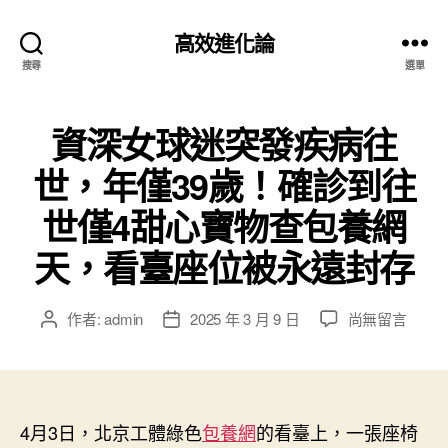
高效進化論
搜尋
選單
資深女球迷突發疾病往
世，年僅39歲！確診到往
世僅4甜心寶物查包養網
天，看臺座位被永遠封存
在
作者:
admin
2025 年 3 月 9 日
尚無留言
文
文
〈資
章
章
深
作
發
女
者
佈
球
日
迷
4月3日，北京工體綠色
期
包養網
的看臺上，一張座椅