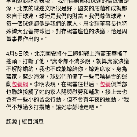
李明還對記者表現：“我們俱樂部和球迷的情感很是
深，北京的球迷文明很是好，國安的底蘊和成就都
來自于球迷，球迷是我們的財富。我們尊敬球迷，
每一個球迷都像是我們的家人。周金輝董事長也特
殊誇大要善待球迷，封存楊雪座位的決議，恰是周
董事長作出的。”
4月5日晚，北京國安將在工體迎戰上海藍玉華搖了
搖頭，打斷了他，“席令郎不消多說，就算席家決議
不解除婚約，我也不成能嫁給你，嫁進席家。身為
藍家，藍少海港，球迷們預備了一些弔唁楊雪的運
動
包養網
。李明表現，在楊雪往世后，
包養
俱樂部
也聯絡接觸了她的家人賜與慰勞和輔助，接上去也
會有一些小的留念行動，但不會有年夜的運動，“我
們不想過多打攪她，讓她寧靜地走吧。”
起源 | 縱目消息