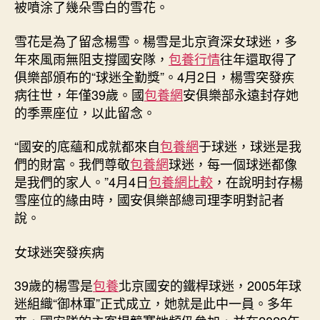
突
被噴涂了幾朵雪白的雪花。
發
疾
雪花是為了留念楊雪。楊雪是北京資深女球迷，多
病
年來風雨無阻支撐國安隊，
包養行情
往年還取得了
往
俱樂部頒布的“球迷全勤獎”。4月2日，楊雪突發疾
世，
病往世，年僅39歲。國
包養網
安俱樂部永遠封存她
年
的季票座位，以此留念。
僅
39
歲！
“國安的底蘊和成就都來自
包養網
于球迷，球迷是我
確
們的財富。我們尊敬
包養網
球迷，每一個球迷都像
診
是我們的家人。”4月4日
包養網比較
，在說明封存楊
到
雪座位的緣由時，國安俱樂部總司理李明對記者
往
說。
世
僅
女球迷突發疾病
4
甜
39歲的楊雪是
包養
北京國安的鐵桿球迷，2005年球
心
寶
迷組織“御林軍”正式成立，她就是此中一員。多年
物