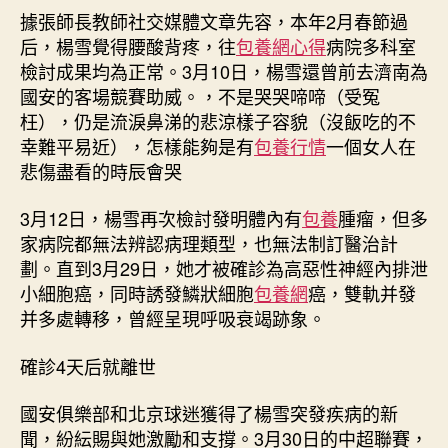
據張師長教師社交媒體文章先容，本年2月春節過
后，楊雪覺得腰酸背疼，往
包養網心得
病院多科室
檢討成果均為正常。3月10日，楊雪還曾前去濟南為
國安的客場競賽助威。，不是哭哭啼啼（受冤
枉），仍是流淚鼻涕的悲涼樣子容貌（沒飯吃的不
幸難平易近），怎樣能夠是有
包養行情
一個女人在
悲傷盡看的時辰會哭
3月12日，楊雪再次檢討發明體內有
包養
腫瘤，但多
家病院都無法辨認病理類型，也無法制訂醫治計
劃。直到3月29日，她才被確診為高惡性神經內排泄
小細胞癌，同時誘發鱗狀細胞
包養網
癌，雙軌并發
并多處轉移，曾經呈現呼吸衰竭跡象。
確診4天后就離世
國安俱樂部和北京球迷獲得了楊雪突發疾病的新
聞，紛紜賜與她激勵和支撐。3月30日的中超聯賽，