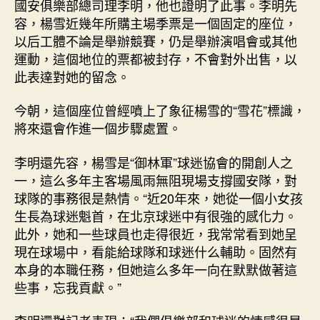
國安俱樂部總司理李明，他也證明了此事。李明先
容，楊雪近幾年所購主場季票是一個固定的座位，
以后工體不論是舉辦競賽，仍是舉辦演唱會或其他
運動，這個地位的票都被封存，不會對外出售，以
此表達對她的留念。
今朝，這個座位曾經噴上了象征楊雪的“雪花”標識，
將來還會作進一個步驟處置。
李明還先容，楊雪是“御林軍”球迷協會的開創人之
一，這么多年主客場風雨無阻現場支撐國安隊，對
球隊的事務很是熱情。“近20年來，她從一個小女孩
生長為球迷魁首，在北京球迷中有很強的感化力。
此外，她和一些球員也走得很近，我常常看到她呈
現在球場中，看能給球隊和球迷什么輔助。固然有
本身的本職任務，但她這么多年一向在默默做著這
些事，忘我貢獻。”