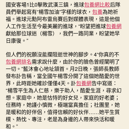
國安客場1比0擊敗武漢三鎮，進球
包養網比較
后隊
員們舉起寫有“楊雪加油”字樣的球衣，
包養
為她祈
福。進球元勳阿布雷烏賽后對媒體表現，這是他個
人工作生活至今最美麗的進球，“盼望把進球
包養網
獻給那位球迷（楊雪），我們一路同業，盼望她早
日康復。”
但人們的祝願沒能攔阻逝世神的腳步。4“你真的不
包養網排名
需求說什麼，由於你的臉色曾經闡明了
一切。”藍沐會心地址頷首。月2日晚，張師長教師
發布訃告稱，當全國午楊雪分開了這個她酷愛的世
界，此時距她確診僅僅4天。訃
包養網
告中寫道：
“楊雪平生為人仁慈，樂于助人，酷愛生涯，尋求幻
想。家庭中，她是怙恃的好女兒，家庭的好老婆；
任務時，她謹小慎微，極端當真擔任；社團里，她
是暖和的好伴侶，值得信賴的好伙伴……她平生質
樸、熱忱、專注，老是為身邊的人帶來快活和暖
和。”