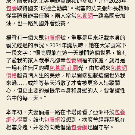
來，國安隊的主客場競賽她頻仍參加，并在2023年
查
包養
取得國安“球迷全勤獎”。楊雪的丈夫張師長教師
包
從事體育辦事任務，兩人常常
包養網
一路為國安加
養
油，也一路到國外看競賽。
網
天，
楊雪有一個大眾
包養網
號，重要是用來記載本身的
看
觀光經過的事況。2021年誕辰時，她在大眾號寫下
臺
座
一段文字：“很高興能在這一天離開這個世界，擁有
位
了愛我的家人戰爭凡卻幸
包養網
福的家庭。歲月是
被
一場有往無回的觀
包養網 花園
光，由於越來
包養網
永
價格
越貪情人生的美妙，所以開端記載這個世界我
遠
來過……或許等某天消散了才會被更多人追蹤關
封
心，但更主要的是提示本身和身邊的人，要愛護性
存〉
命中的每一天。”
中
本年初，夫妻倆還一路在卡塔爾看了亞洲杯競
包養
網心得
賽。誰也
包養網
沒想到，病魔曾經靜靜躲在
楊雪身邊，并忽然向她倡議
包養網
迅固守擊。