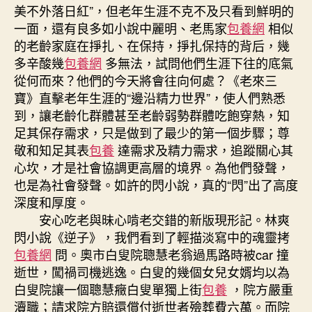
美不外落日紅”，但老年生涯不克不及只看到鮮明的
一面，還有良多如小說中麗明、老馬家
包養網
相似
的老齡家庭在掙扎、在保持，掙扎保持的背后，幾
多辛酸幾
包養網
多無法，試問他們生涯下往的底氣
從何而來？他們的今天將會往向何處？《老來三
寶》直擊老年生涯的“邊沿精力世界”，使人們熟悉
到，讓老齡化群體甚至老齡弱勢群體吃飽穿熱，知
足其保存需求，只是做到了最少的第一個步驟；尊
敬和知足其表
包養
達需求及精力需求，追蹤關心其
心坎，才是社會協調更高層的境界。為他們發聲，
也是為社會發聲。如許的閃小說，真的“閃”出了高度
深度和厚度。
安心吃老與昧心啃老交錯的新版現形記。林爽
閃小說《逆子》，我們看到了輕描淡寫中的魂靈拷
包養網
問。奧市白叟院聰慧老翁過馬路時被car 撞
逝世，闖禍司機逃逸。白叟的幾個女兒女婿均以為
白叟院讓一個聰慧癥白叟單獨上街
包養
，院方嚴重
瀆職；請求院方賠還償付逝世者殮葬費六萬。而院