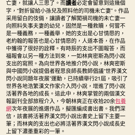
亡妻，就讓人三思了。而
必定會留意到這幾個
讀者
字，“對折留給小孫兒及照料他的司機未亡妻”。作品
采用留白的伎倆，讓讀者了解闖禍司機的未亡妻一
向照料失事夫妻的幼兒，固然是一種救贖，何嘗不
是一種義務，一種義舉，她的支出是心甘情愿的，
老約翰的報答也是心甘情愿的，人道本善，在作品
中獲得了很好的詮釋。有時辰的支出不圖報答，而
福報會以另一種方法到來，一如林爽密斯為閃小說
支出的寫照。為向世界各地推介閃小說，林爽密斯
與中國閃小說提倡者程思良師長教師倡議“世界漢文
閃小說同題年夜展”運動，已持續舉行21屆，吸引了
世界各地浩繁漢文作家介入閃小說，增進了閃小說
活著界各地的成長。這此中，林爽掌管的兩個漢文
報副刊全部旅程介入，今朝林爽正在收拾20余
包養
網
次年夜展的進選作品，擬匯編成書出書。我們深
信，該書將活著界漢文閃小說出書史上留下主要一
筆；而林爽的支出也必將活著界漢文閃小說成長史
上留下濃墨重彩的一筆。