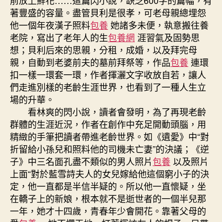
著豐盛的容量。盡管貝利是很孝，可老母親總埋怨
他一個年夜漢子照料
包養
她諸多未便，執意搬往養
老院，寫出了老年人的生
包養網
涯習氣及固勢思
想；貝利后來的思親，分租，成婚，以及拜完母
親，自動到老婆前夫的墓前拜祭等，作品
包養
連環
扣一樣一環套一環，作者揮灑文字收放自若，讓人
們走進別樣的老齡生涯世界，也看到了一種人生立
場的升華。
看林爽的閃小說，讀者會發明，為了再現老齡
群體的生涯近況，作者在創作中充足開動頭腦，用
精緻的手筆把讀者帶進老齡世界。如《遺愛》中“對
折留給小孫兒和照料他的司機未亡妻”的決議；《逆
子》中三名面孔盡不類似的男人照片
包養
以及照片
上面“對於藍雪詩夫人的女兒嫁給他這個窮小子的決
定，他一直都是半信半疑的。所以他一直懷疑，坐
在轎子上的新娘，根本就不是逝世者的一個半兒那
一年，她才十四歲，青春年少會開花。靠著父母的