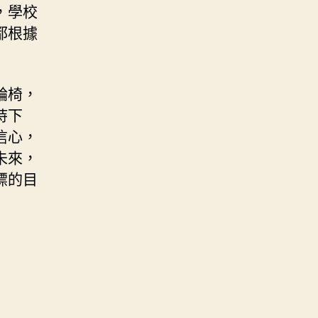
，學校
都根據
輪椅，
持下
信心，
未來，
標的目