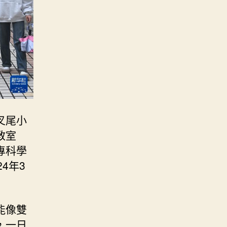
叉尾小
教室
專科學
24年3
能像雙
，一日