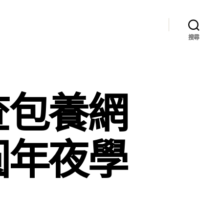
搜尋
查包養網
圓年夜學