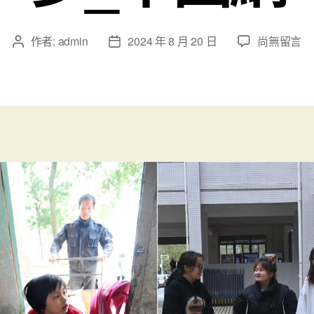
在
作者:
admin
2024 年 8 月 20 日
尚無留言
文
文
〈阿
章
章
誰
作
發
趴
者
佈
在
日
床
期
上
聽
課
查
包
養
網
站
比
擬
的