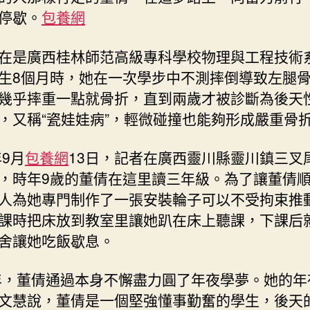
停歇。
包養網
在是廣西桂林師范高級專科學校物理與工程技術
生8個月時，她在一次學步中不測摔倒導致左腿
幾乎摔重一點就骨折，直到兩歲才被診斷為後天
，又稱“瓷娃娃病”，輕微碰撞也能夠形成嚴重骨
年9月
包養網
13日，記者在廣西靈川縣靈川鎮三叉
，時年9歲的董倩在這里讀三年級。為了讓董倩
人為她專門制作了一張安裝輪子可以不受拘束推
課時把床放到教室里讓她趴在床上聽課，下課后
舍讓她吃飯歇息。
2年，董倩通過本身不懈盡力圓了年夜學夢。她的年
文慧說，董倩是一個堅強懂事勤奮的學生，後天