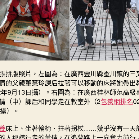
小
女
孩
已
圓
年
夜
學
夢
張拼版照片，左圖為：在廣西靈川縣靈川鎮的三
_
中
倩的父親董慧玲課后拉著可以移動的床將她帶出
國
12年9月13日攝）。右圖為：在廣西桂林師范高級
網〉
倩（中）課后和同學走在教室外（2
包養網排名
0
中
日攝）。
養
床上、坐著輪椅、拄著拐杖……幾乎沒有一天
的人那樣行走的董倩，在追夢路上一向奮力前行