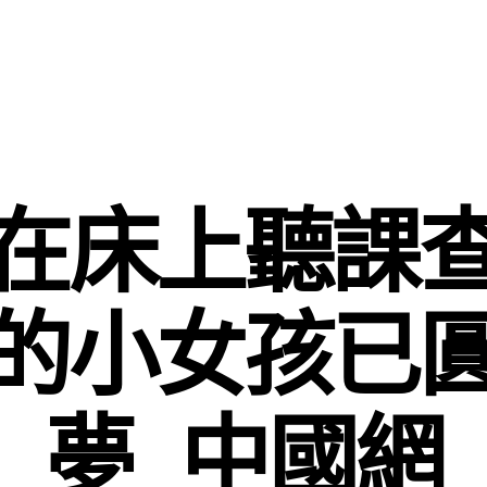
在床上聽課
的小女孩已
夢_中國網