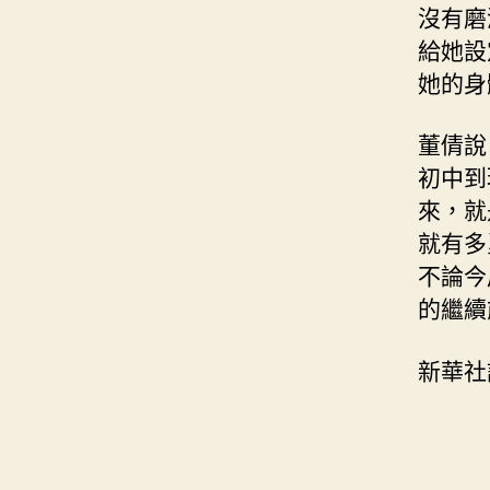
沒有磨
給她設
她的身
董倩說
初中到
來，就
就有多
不論今
的繼續
新華社