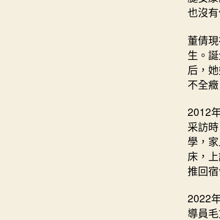
也沒有
董倩現
生。誕
后，她
不全癥
2012
采訪時
學，家
床，上
推回宿
202
導員毛