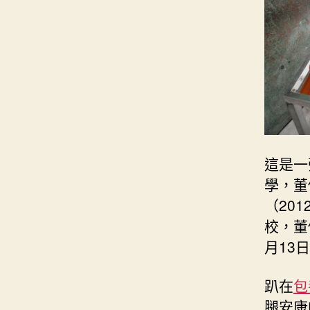
這是一
學，董
（20
校，董
月13
趴在
包
腿安康