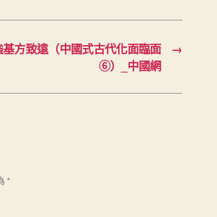
強基方致遠（中國式古代化面臨面
→
⑥）_中國網
為
*