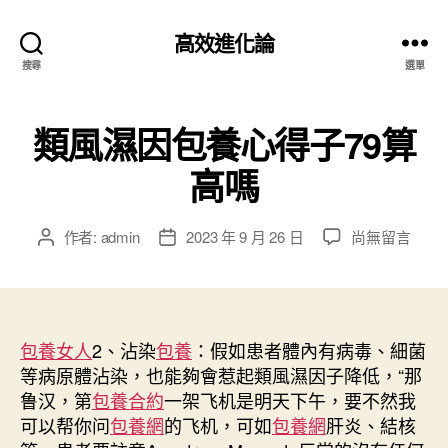
高效進化論
搜尋
選單
類風濕因包養心得子79算
高嗎
在
作者:
admin
2023 年 9 月 26 日
尚無留言
文
文
〈類
章
章
風
作
發
濕
者
佈
因
日
包
包養女人
2、沾染
包養
期
：假如患者體內有病毒、細菌
養
等病原體沾染，也能夠會惹起類風濕因子降低，“那
心
鲁汉，第
包養合約
一架飞机是明天下午，要不然我
得
可以帮你问
包養網
的飞机，可如
包養網
肝炎、結核
子