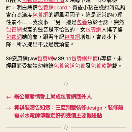
討，明白病情
包養網dcard
。有些小孩在檢討時能夠
會有高滴度
包養網
的類風濕因子，這是正常的心理
性景不……我沒事！”另一邊是
包養
急於否認，突然
包養網
拔高的聲音是不恰當的。女
包養網
人搖了搖
包養網
她的象，跟著年紀
包養網
增加，會逐步下
降，所以提出不要過度煩惱。
39安康網(ww
包養網
w.39.ne
包養網評價
t)專稿，未
經籍面受權請勿轉錄
包養管道
包養
發
包養軟體
載。
←
辦公室愛情愛上就成包養網圈外人
→
椰祺裝潢告知您：三亞別墅裝修design，裝修前
需求水電師傅斷定好的幾個主要樞紐點