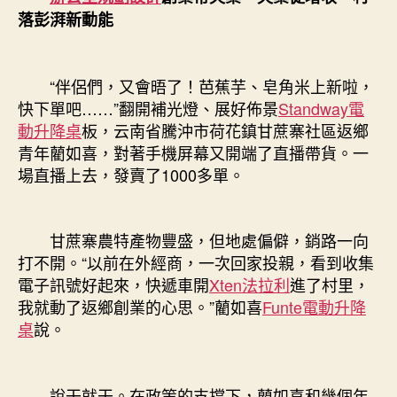
落彭湃新動能
“伴侶們，又會晤了！芭蕉芋、皂角米上新啦，
快下單吧……”翻開補光燈、展好佈景
Standway電
動升降桌
板，云南省騰沖市荷花鎮甘蔗寨社區返鄉
青年藺如喜，對著手機屏幕又開端了直播帶貨。一
場直播上去，發賣了1000多單。
甘蔗寨農特產物豐盛，但地處偏僻，銷路一向
打不開。“以前在外經商，一次回家投親，看到收集
電子訊號好起來，快遞車開
Xten法拉利
進了村里，
我就動了返鄉創業的心思。”藺如喜
Funte電動升降
桌
說。
說干就干。在政策的支撐下，藺如喜和幾個年