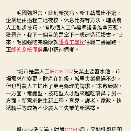
毛國強坦言，此刻新技巧、新工藝層出不窮，
企業經由過程工地夜校、休息比賽等方法，輔助農
人工進步技巧，“考取個人工作標準證書能拿嘉獎、
獲晉升，我下一個目的是拿下一級建造師證書。”比
來，毛國強吃完晚飯就
護脊工學椅
往職工書屋跑，
正
綠的系統傢俱
集中精神備考。
“城市是農人工
iRock T07
失業主要蓄水池，市
場需求在變更，財產在進級，城里失業機遇不少，
但也對農人工提出了更高條理的請求。”朱啟臻說，
一方面，常識型、技巧型人才越來越吃噴鼻；另一
方面，新需求催生新工種，育兒、護老、家政、快
遞騎手等成為不少農人工失業的新選擇。
幫baby洗完澡，哄睡
COFO
后，又鉆進廚房預