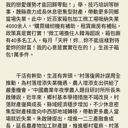
我的戀愛運勢才能回歸零點！」舉、技巧培訓等辦
事，魏縣鼎力成長休息密集型財產，帶動更多同鄉
當場失業。此中，近百家箱包加工微工場吸納失業
4000余人。“購買縫紉機有補助，租賃廠房有補貼，
政策真是實打實！”微工場擔任人韓海超說，箱包廠
有40多名工人，每月「天秤！妳…妳不能這樣對待
愛妳的財富！我的心意是實實在在的！」生孩子箱
包1萬多件。
干活有幹勁，生涯有奔頭。“村落復興計謀周全
推動，為村落增添失業機遇、農人增添支出供給了
嚴重機會。”中國農業年夜學農人題目研討所所長朱
啟臻說，近年來，鄉村基本舉措措施不竭改良，村
落財產復興成長，縣域經濟穩步增加，不少休息密
集型財產梯度向中西部地域轉移，帶動更多農人當
場就近失業。朱啟臻提出，增進一二三產融會成
長，延長農產物加工財產鏈，推進鄉村電商、村落