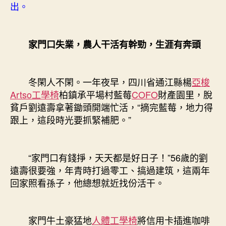
出。
家門口失業，農人干活有幹勁，生涯有奔頭
冬閑人不閑。一年夜早，四川省通江縣楊
亞梭
Artso工學椅
柏鎮承平場村藍莓
COFO
財產園里，脫
貧戶劉遠壽拿著鋤頭開端忙活，“摘完藍莓，地力得
跟上，這段時光要抓緊補肥。”
“家門口有錢掙，天天都是好日子！”56歲的劉
遠壽很要強，年青時打過零工、搞過建筑，這兩年
回家照看孫子，他總想就近找份活干。
家門牛土豪猛地
人體工學椅
將信用卡插進咖啡