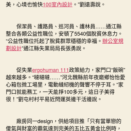
美，心境也愉快
100室內設計
。”劉遠壽說。
保潔員、護路員、巡河員、護林員……通江縣
整合各類公益性職位，安頓了5540個脫貧休息力。
“公益性職位托起了脫貧群眾穩穩的幸福。
辦公室規
劃設計
”通江縣失業局局長張勇說。
促失業
ergohuman 111
政策給力，家門口“飯碗”
越來越多。“噠噠噠……”河北魏縣前年夜磨鄉怡怡愛
心箱包微工場里，電動縫紉機的聲響不停于耳。“家
門口就能務工，一天能掙100多元，這日子美得
很！”劉屯村村平易近閆運英邊干活邊說。
廠房同一design，供給項目推「只有當單戀的
傻氣與財富的霸氣達到完美的五比五黃金比例時，