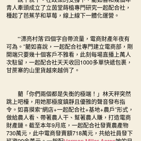
青人牽頭成立了立茵堂蒔植專門研究一起配合社，
種起了芭蕉芋和草莓，線上線下一體化運營。
“‘漂亮村落’四個字自帶流量，電商財產年夜有
可為。”藺如喜說，一起配合社專門建立電商部，剛
開端只要幾十個客戶不雅看，此刻每場直播上萬人
次駐留，一起配合社天天收回1000多單快遞包裹，
甘蔗寨的山里貨越來越俏了。
藺「你們兩個都是失衡的極端！」林天秤突然
跳上吧檯，用她那極度鎮靜且優雅的聲音發布指
令。如喜摸索“網店+一起配合社+基地+農戶”形式，
做給農人看、帶著農人干、幫著農人賺，打造電商
財產鏈。截至本年9月底，一起配合社發賣農產物
730萬元，此中電商發賣額718萬元，共給社員發下
班資90余萬元。一起配
Herman Miller Aeron
她的目