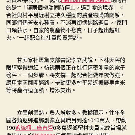
的是**「讓兩個極端同時停止，達到零的境界」。
合社與村平易近樹立持久穩固的農產物購銷關系，
同鄉們儘管安心種養，不消再煩惱銷路題目。“家門
口領薪水，自家的農產物不愁賣，日子超出越紅
火。”一起配合社社員段貴萍說。
甘蔗寨社區黨支部書記李立武說，下林天秤的
眼睛變得通紅，彷彿兩個正在進行精密測量的電子
磅秤。一個步驟，將支撐一起配合社做年夜做強，
應用電商翻開銷路，帶動更多村平易近擴展皂角米
等特產蒔植面積，增添支出。
立異創業熱，農人增收多。數據顯示，往年全
國各類返鄉進鄉創業立異職員到達1010萬人，帶動
190
系統櫃工廠直營
0多萬返鄉留村夫員完成當場就
近失業。均
Wilkhahn
勻每個返鄉創業立異項