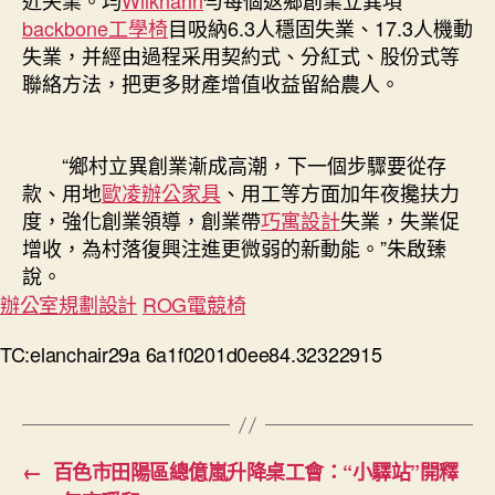
backbone工學椅
目吸納6.3人穩固失業、17.3人機動
失業，并經由過程采用契約式、分紅式、股份式等
聯絡方法，把更多財產增值收益留給農人。
“鄉村立異創業漸成高潮，下一個步驟要從存
款、用地
歐凌辦公家具
、用工等方面加年夜攙扶力
度，強化創業領導，創業帶
巧寓設計
失業，失業促
增收，為村落復興注進更微弱的新動能。”朱啟臻
說。
辦公室規劃設計
ROG電競椅
TC:elanchair29a 6a1f0201d0ee84.32322915
←
百色市田陽區總億嵐升降桌工會：“小驛站”開釋