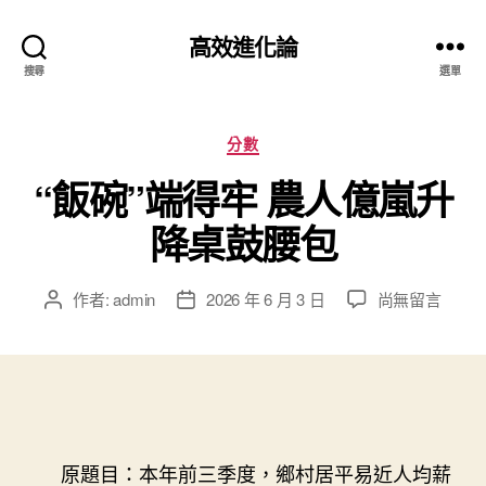
高效進化論
搜尋
選單
分
分數
類
“飯碗”端得牢 農人億嵐升
降桌鼓腰包
在
作者:
admin
2026 年 6 月 3 日
尚無留言
文
文
〈“飯
章
章
碗”
作
發
端
者
佈
得
日
牢
期
農
人
原題目：本年前三季度，鄉村居平易近人均薪