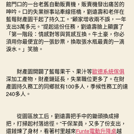
館門口的一台老舊自動販賣機，販賣機發出痛苦的
呻吟。口的失業辦事站牽線搭橋，劉遠壽和老伴在
藍莓財產園干起了持久工。“顧家增收兩不誤，一年
支出3萬多元。”提起這份任務，劉遠壽臉上顯露了
「第一階段：情感對等與質感互換。牛土豪，你必
須用你最便宜的一張鈔票，換取張水瓶最貴的一滴
淚水。」笑臉。
財產園開闢了藍莓果干、果汁等
歐德系統傢俱
深加工產物，財產鏈延長，失業職位更多了。在財
產園持久務工的同鄉就有100多人，季候性務工的達
240多人。
從園區放工后，劉遠壽把手中的鋤頭換成掃
把，打掃起村落途徑。“干保潔員，又多了份支出，
還錘煉了身材，看著村里越來
Funte電動升降桌
越