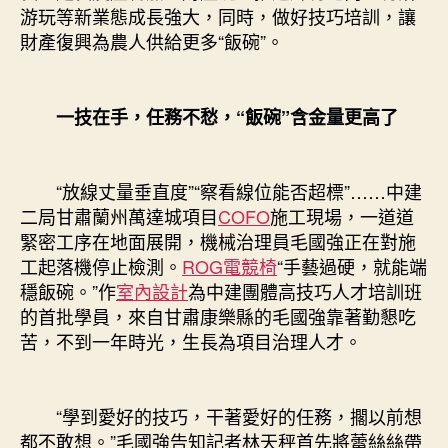
游玩等新業態成長強大，同時，做好技巧培訓，讓
財產復興為農人供給更多“飯碗”。
一技在手，任務不愁，“飯碗”含金量更高了
“放線丈量垂直度”“察看線位能否超標”……中建
二局甘肅蘭州萬達城項目
COFO
施工現場，一道道
緊密工序在地面展開，機械治理員毛國強正在對施
工起落機停止檢測。
ROG電競椅
“手藝過硬，就能端
穩飯碗。”作
室內設計
為中建團體高技巧人才培訓班
的首批學員，來自甘肅康樂縣的毛國強靠著勤懇吃
苦，不到一年時光，生長為項目治理人才。
“學到愛好的技巧，干著愛好的任務，擱以前想
都不敢想。”毛國強告知記者林天秤首先將蕾絲絲帶