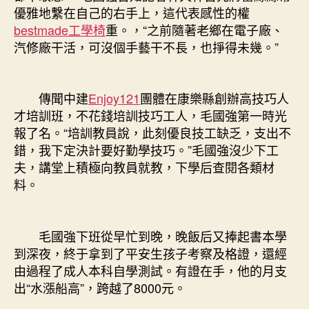
優雅地繫在自己的右手上，這代表感性的權
bestmade工學椅
重。，“之前隨著老鄉在電子廠、
汽修廠干活，可沒個手藝干不長，也掙得未幾。”
傳聞中建
Enjoy121
團體在康樂縣創辦高技巧人
才培訓班，不花錢培訓技巧工人，毛國強第一時光
報了名。“培訓教員說，此刻優良技工缺乏，支出不
錯，我下定決計要好勤學技巧。”毛國強沒少下工
夫，講堂上積極向教員就教，下學后查閱各類材
料。
毛國強下班從早忙到晚，晚飯后又捧起書本學
到深夜，終于拿到了平安生孩子考察及格證，還經
由過程了成人本科自學測試。有證在手，他的月支
出“水漲船高”，跨越了8000元。