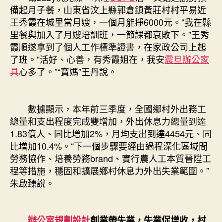
備起月子餐，山東省汶上縣郭倉鎮黃莊村村平易近
王秀霞在城里當月嫂，一個月能掙6000元。“我在縣
里餐與加入了月嫂培訓班，一節課都衰敗下。”王秀
霞順遂拿到了個人工作標準證書，在家政公司上起
了班。“活好、心善，有秀霞姐在，我安
震旦辦公家
具
心多了。”“寶媽”王丹說。
數據顯示，本年前三季度，全國鄉村外出務工
總量和支出程度完成雙增加，外出休息力總量到達
1.83億人、同比增加2%，月均支出到達4454元、同
比增加10.4%。“下一個步驟要經由過程深化區域間
勞務協作、培養勞務brand、實行農人工本質晉陞工
程等措施，穩固和擴展鄉村休息力外出失業範圍。”
朱啟臻說。
辦公室規劃設計
創業帶失業，失業促增收，村