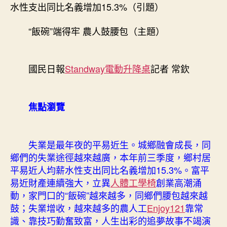
億
水性支出同比名義增加15.3%（引題）
嵐
升
“飯碗”端得牢 農人鼓腰包（主題）
降
桌
鼓
國民日報
Standway電動升降桌
記者 常欽
腰
包〉
中
焦點瀏覽
失業是最年夜的平易近生。城鄉融會成長，同
鄉們的失業途徑越來越廣，本年前三季度，鄉村居
平易近人均薪水性支出同比名義增加15.3%。富平
易近財產連續強大，立異
人體工學椅
創業高潮涌
動，家門口的“飯碗”越來越多，同鄉們腰包越來越
鼓；失業增收，越來越多的農人工
Enjoy121
靠常
識、靠技巧勤奮致富，人生出彩的追夢故事不竭演