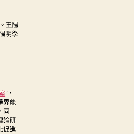
行。王陽
陽明學
室
”，
學界能
。同
理論研
此促進