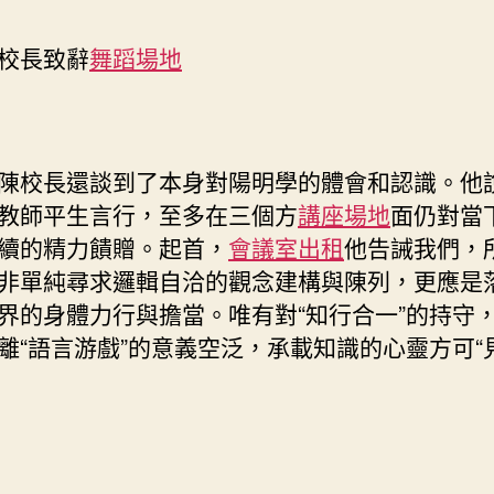
校長致辭
舞蹈場地
陳校長還談到了本身對陽明學的體會和認識。他
教師平生言行，至多在三個方
講座場地
面仍對當
續的精力饋贈。起首，
會議室出租
他告誡我們，
非單純尋求邏輯自洽的觀念建構與陳列，更應是
界的身體力行與擔當。唯有對“知行合一”的持守
離“語言游戲”的意義空泛，承載知識的心靈方可“