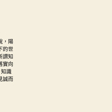
說，陽
下的世
所謂知
落實向
，知識
見誠而