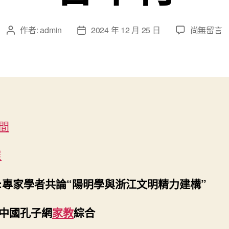
在
作者:
admin
2024 年 12 月 25 日
尚無留言
文
文
〈首
章
章
屆
作
發
“陽
者
佈
明
日
學
期
與
浙
間
江
文
明
屋
學
術
:專家學者共論“陽明學與浙江文明精力建構”
論
壇”
中國孔子網
家教
綜合
在
杭