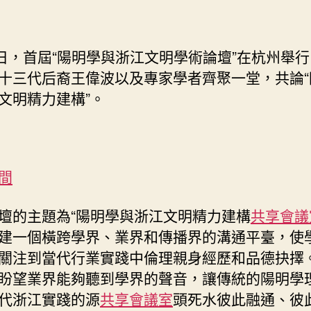
0日，首屆“陽明學與浙江文明學術論壇”在杭州舉
十三代后裔王偉波以及專家學者齊聚一堂，共論“
文明精力建構”。
間
壇的主題為“陽明學與浙江文明精力建構
共享會議
建一個橫跨學界、業界和傳播界的溝通平臺，使
關注到當代行業實踐中倫理親身經歷和品德抉擇
盼望業界能夠聽到學界的聲音，讓傳統的陽明學
代浙江實踐的源
共享會議室
頭死水彼此融通、彼