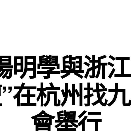
陽明學與浙
”在杭州找
會舉行