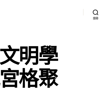
搜尋
江文明學
九宮格聚