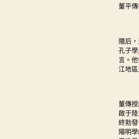
董平傳
隨后，
孔子學
言。他
江地區
董傳授
啟于陸
終勃發
陽明學