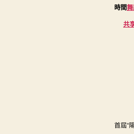
時間
舞
共
首屆“