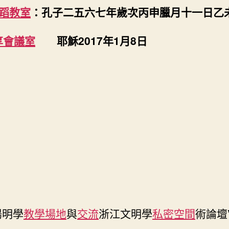
州
蹈教室
：孔子二五六七年歲次丙申臘月十一日乙
找
九
享會議室
耶穌2017年1月8日
宮
格
聚
會
舉
行〉
中
陽明學
教學場地
與
交流
浙江文明學
私密空間
術論壇