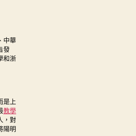
、中華
旨發
學和浙
而是上
最
教學
人，對
將陽明