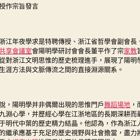
授作宗旨發言
浙江年夜學求是特聘傳授、浙江省哲學會副會長
共享會議室
會陽明學研討會會長董平作了宗
家教
從對浙江文明思惟的歷史梳理進手，展現了陽明
生涯方法與文脈傳流之間的直接淵源關系。
說，陽明學并非偶爾出現的思惟門戶
舞蹈場地
，
九淵心學，并歷經心學在江浙地區的長期深耕而
于明代中葉的歷史精力結晶。他認為，作為浙江
的繼承應基于充足的歷史視野與社會擔當，盡力