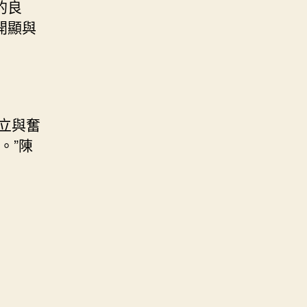
的良
開顯與
確立與奮
。”陳