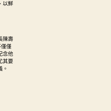
、以鮮
長陳壽
不僅僅
紀念他
尤其要
義。