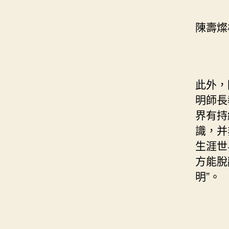
陳壽燦
此外，
明師長
界有持
識，并
生涯世
方能脫
明”。