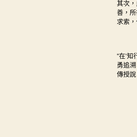
其次，
善，所
求索，
“在‘
勇追溯
傳授說