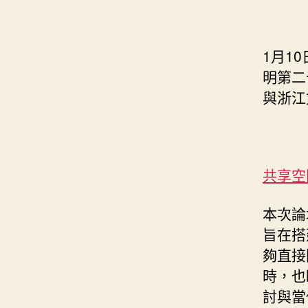
1月1
明第二
與浙江
共享空
本次論
旨在搭
夠直接
時，也
討與當