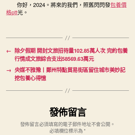
你好，2024。將來的我們，照舊閃閃發
包養價
格ptt
光。
←
除夕假期 開封文旅招待量102.85萬人次 完約包養
行情成文旅綜合支出58569.63萬元
→
央媒不雅豫丨鄭州特點貿易街區留住城市美妙記
挖包養心得憶
發佈留言
發佈留言必須填寫的電子郵件地址不會公開。
必填欄位標示為
*