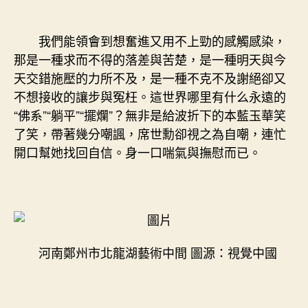
我們能領會到想奮進又用不上勁的感觸感染，
那是一種求而不得的落差與苦楚，是一種明天與今
天交錯施壓的力所不及，是一種不克不及謝絕卻又
不想接收的讓步與冤枉。這世界哪里有什么永遠的
“佛系”“躺平”“擺爛”？無非是給波折下的本藍玉華笑
了笑，帶著幾分嘲諷，席世勳卻視之為自嘲，連忙
開口幫她找回自信。身一口喘氣與撫慰而已。
河南鄭州市北龍湖藝術中間 圖源：視覺中國