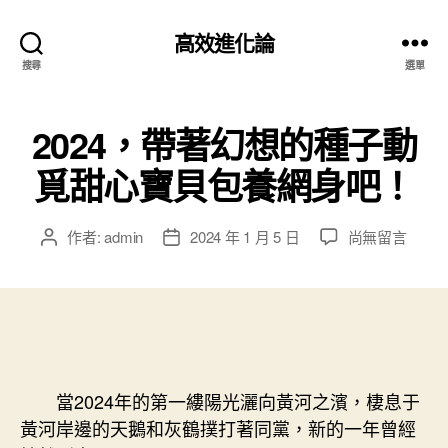
高效進化論
搜尋
選單
2024，帶著幻想的種子動
覓甜心寶貝包養網身吧！
在
作者:
admin
2024 年 1 月 5 日
尚無留言
文
文
〈2024，
章
章
帶
作
發
著
者
佈
幻
日
想
期
的
種
當2024年的第一縷陽光灑向黃河之濱，棲息于
子
黃河岸邊的天鵝和灰鶴撲打著同黨，新的一年曾經
動