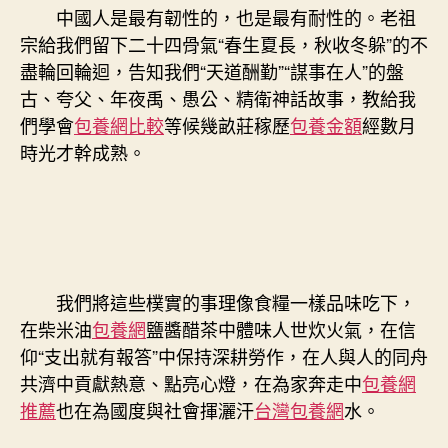
中國人是最有韌性的，也是最有耐性的。老祖
宗給我們留下二十四骨氣“春生夏長，秋收冬躲”的不
盡輪回輪迴，告知我們“天道酬勤”“謀事在人”的盤
古、夸父、年夜禹、愚公、精衛神話故事，教給我
們學會
包養網比較
等候幾畝莊稼歷
包養金額
經數月
時光才幹成熟。
我們將這些樸實的事理像食糧一樣品味吃下，
在柴米油
包養網
鹽醬醋茶中體味人世炊火氣，在信
仰“支出就有報答”中保持深耕勞作，在人與人的同舟
共濟中貢獻熱意、點亮心燈，在為家奔走中
包養網
推薦
也在為國度與社會揮灑汗
台灣包養網
水。