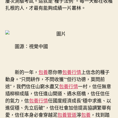
屢次測驗考試。這就是“種子法例”。每一天都在收穫
扎根的人，才最有能夠成績一片叢林。
圖源：視覺中國
新的一年，
包養
愿你帶
包養行情
上信念的種子
動身。“只問耕作，不問收獲”“但行功德，莫問前
途”，我們信任山窮水盡又
包養行情
一村，信任無意
插柳柳成蔭，信任逢山開道、遇水搭橋，信任信任
的氣力，信
包養行情
任國度經濟成長“穩中求進、以
進促穩、先立后破”，信任社會加倍提高協調繁華有
愛，信任本身必會穿越泥
包養管道
濘
包養
，找到踏