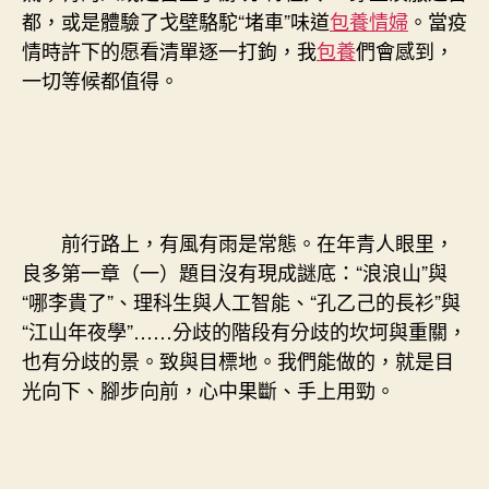
都，或是體驗了戈壁駱駝“堵車”味道
包養情婦
。當疫
情時許下的愿看清單逐一打鉤，我
包養
們會感到，
一切等候都值得。
前行路上，有風有雨是常態。在年青人眼里，
良多第一章（一）題目沒有現成謎底：“浪浪山”與
“哪李貴了”、理科生與人工智能、“孔乙己的長衫”與
“江山年夜學”……分歧的階段有分歧的坎坷與重關，
也有分歧的景。致與目標地。我們能做的，就是目
光向下、腳步向前，心中果斷、手上用勁。