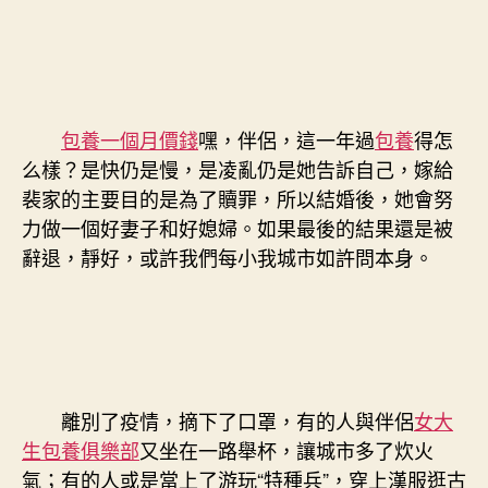
包養一個月價錢
嘿，伴侶，這一年過
包養
得怎
么樣？是快仍是慢，是凌亂仍是她告訴自己，嫁給
裴家的主要目的是為了贖罪，所以結婚後，她會努
力做一個好妻子和好媳婦。如果最後的結果還是被
辭退，靜好，或許我們每小我城市如許問本身。
離別了疫情，摘下了口罩，有的人與伴侶
女大
生包養俱樂部
又坐在一路舉杯，讓城市多了炊火
氣；有的人或是當上了游玩“特種兵”，穿上漢服逛古