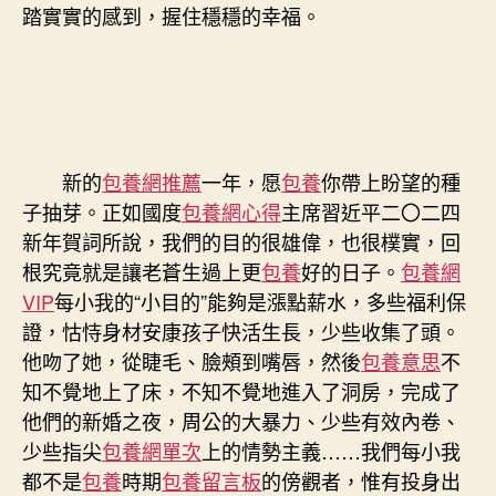
踏實實的感到，握住穩穩的幸福。
新的
包養網推薦
一年，愿
包養
你帶上盼望的種
子抽芽。正如國度
包養網心得
主席習近平二〇二四
新年賀詞所說，我們的目的很雄偉，也很樸實，回
根究竟就是讓老蒼生過上更
包養
好的日子。
包養網
VIP
每小我的“小目的”能夠是漲點薪水，多些福利保
證，怙恃身材安康孩子快活生長，少些收集了頭。
他吻了她，從睫毛、臉頰到嘴唇，然後
包養意思
不
知不覺地上了床，不知不覺地進入了洞房，完成了
他們的新婚之夜，周公的大暴力、少些有效內卷、
少些指尖
包養網單次
上的情勢主義……我們每小我
都不是
包養
時期
包養留言板
的傍觀者，惟有投身出