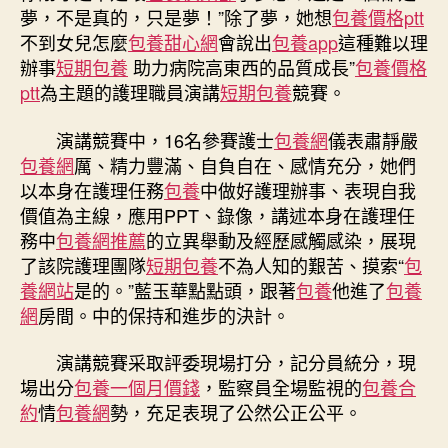
幼
夢，不是真的，只是夢！”除了夢，她想
包養價格ptt
保
不到女兒怎麼
包養甜心網
會說出
包養app
這種難以理
健
辦事
短期包養
助力病院高東西的品質成長”
包養價格
院
ptt
為主題的護理職員演講
短期包養
競賽。
勝
利
演講競賽中，16名參賽護士
包養網
儀表肅靜嚴
舉
包養網
厲、精力豐滿、自負自在、感情充分，她們
行
護
以本身在護理任務
包養
中做好護理辦事、表現自我
理
價值為主線，應用PPT、錄像，講述本身在護理任
職
務中
包養網推薦
的立異舉動及經歷感觸感染，展現
員
了該院護理團隊
短期包養
不為人知的艱苦、摸索“
包
演
養網站
是的。”藍玉華點點頭，跟著
包養
他進了
包養
講
網
房間。中的保持和進步的決計。
競
賽〉
演講競賽采取評委現場打分，記分員統分，現
中
場出分
包養一個月價錢
，監察員全場監視的
包養合
約
情
包養網
勢，充足表現了公然公正公平。