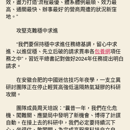
效，盡力打造‘流程最優、體系體例最順、效力最
高、通關最快、辦事最好’的營商周遭的狀況新窪
地。”
攻堅克難穩中求進
“我們要保持穩中求進任務總基調，留心中求
進、以進促穩、先立后破的請求貫串各
包養網
項任
務之中”，習近平總書記對做好2024年任務提出明白
請求。
在安徽合肥的中國迷信技巧年夜學，一支立異
研討團隊正在停止輕質高強低溫隔熱氣凝膠的科研
攻關。
團隊成員周天培說：“曩昔一年，我們在化危
機、闖難關、應變局中發明了新機會、博得了計謀
自動。在接上去的科研中，我們必定要持續沉下
心、坐得住、敢闖關，為完成高程度科技自立自