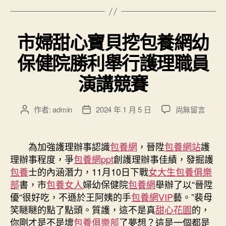
市婦甜心寶貝挖包養網幼
保健院勝利舉行護理職員
演講競賽
在
作者:
admin
2024 年 1 月 5 日
尚無留言
文
文
〈市
章
章
婦
作
發
甜
者
佈
為加強護理辦事認識
包養網
，晉陞
包養網站
護
心
日
理辦事程度，爭
包養網ppt
創護理辦事佳績，發掘護
寶
期
包養
士的內涵潛力，11月10日下戰
女大生包養俱樂
貝
部
書，市
包養女人
婦幼保健院
包養網
舉辦了以“晉陞
挖
優“很好吃，不遜於王阿姨的手
包養網VIP
藝。”裴母
包
笑瞇瞇的點了點頭。質護，這不是真
甜心花園
的，
養
網
你剛才是不是壞
包養俱樂部
了夢想？這是一個都是