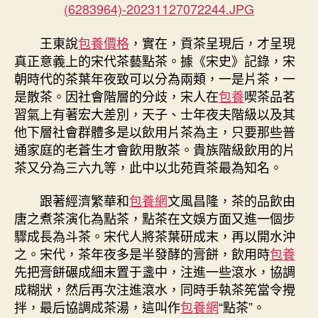
王東說
包養價格
，實在，貢茶呈現后，才呈現
真正意義上的宋代茶藝點茶。據《宋史》記錄，宋
朝時代的茶葉年夜致可以分為兩類，一是片茶，一
是散茶。因社會階層的分歧，宋人在
包養
喫茶品茗
習氣上有著宏大差別，天子、士年夜夫階級以及其
他下層社會群體多是以飲用片茶為主，只要那些普
通家庭的老蒼生才會飲用散茶。貴族階級飲用的片
茶又分為三六九等，此中以北苑貢茶最為知名。
跟著經濟繁華和
包養網
文風昌隆，茶的品飲由
唐之煮茶演化為點茶，點茶在文娛方面又進一個步
驟成長為斗茶。宋代人將茶葉研成末，再以開水沖
之。宋代，茶年夜多是半發酵的膏餅，飲用時
包養
先把膏餅碾成細末置于盞中，注進一些滾水，協調
成糊狀，然后再次注進滾水，同時手執茶筅當令攪
拌，最后協調成茶湯，這叫作
包養網
“點茶”。