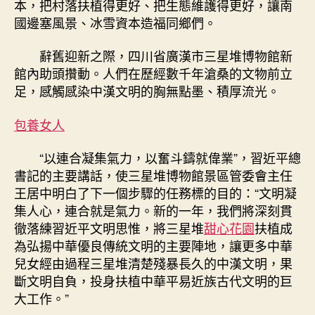
本，把村落扶植得更好、把生態維護得更好，讓南
國邊塞風景、冰雪資本造福同鄉們。
辭舊迎新之際，四川省廣漢市三星堆博物館新
館內助頭攢動。人們在歷經數千年滄桑的文物前立
足，感觸感染中漢文明的胸無點墨、積厚流光。
包養女人
“以連合凝集氣力，以奮斗鑄就偉業”，習近平總
書記的主要講話，使三星堆博物館景區管委會主任
王居中明白了下一個步驟的任務標的目的：“文明凝
集人心，連合就是氣力。新的一年，我們將深刻貫
徹落練習近平文明思惟，將三星堆
甜心花園
扶植成
為弘揚中華優良傳統文明的主要陣地，讓更多中華
兒女經由過程三星堆清楚殘暴長久的中漢文明，果
斷文明自負，投身扶植中華平易近族古代文明的巨
大工作。”