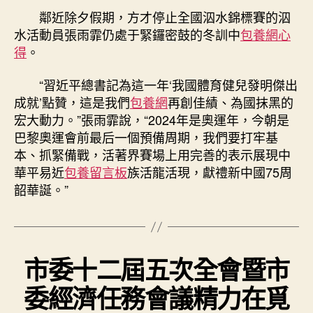
鄰近除夕假期，方才停止全國泅水錦標賽的泅
水活動員張雨霏仍處于緊鑼密鼓的冬訓中
包養網心
得
。
“習近平總書記為這一年‘我國體育健兒發明傑出
成就’點贊，這是我們
包養網
再創佳績、為國抹黑的
宏大動力。”張雨霏說，“2024年是奧運年，今朝是
巴黎奧運會前最后一個預備周期，我們要打牢基
本、抓緊備戰，活著界賽場上用完善的表示展現中
華平易近
包養留言板
族活龍活現，獻禮新中國75周
韶華誕。”
市委十二屆五次全會暨市
委經濟任務會議精力在覓