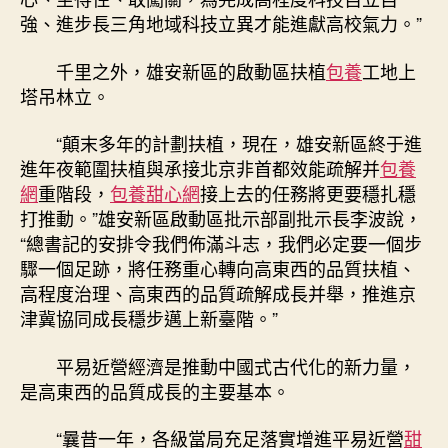
強、進步長三角地域科技立異才能進獻高校氣力。”
千里之外，雄安新區的啟動區扶植
包養
工地上
塔吊林立。
“顛末多年的計劃扶植，現在，雄安新區終于進
進年夜範圍扶植與承接北京非首都效能疏解并
包養
網
重階段，
包養甜心網
接上去的任務將更要穩扎穩
打推動。”雄安新區啟動區批示部副批示長李波說，
“總書記的安排令我們佈滿斗志，我們必定要一個步
驟一個足跡，將任務重心轉向高東西的品質扶植、
高程度治理、高東西的品質疏解成長并舉，推進京
津冀協同成長穩步邁上新臺階。”
平易近營經濟是推動中國式古代化的新力量，
是高東西的品質成長的主要基本。
“曩昔一年，各級當局充足落實增進平易近營
甜