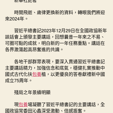
新華社記者
以
奮
時間飛逝、歲律更換新的資料，轉眼我們將迎
斗
來2024年。
鑄
就
約
習近平總書記2023年12月29日在全國政協新年
包
談話會上頒發主要講話，回想曩昔一年來之不易、
養
可圈可點的成就，明白新的一年任務重點。講話在
心
各界激蕩起高昂奮進的共識。
得
偉
各地干部群眾表現，要深入貫通習近平總書記
業
主要講話精力，加強信念和底氣，穩健扎實推動中
——
國式古代化扶
包養
植，以更優良的答卷獻禮新中國
習
近
成立75周年。
平
總
殘局之年景績明顯
書
記
現
包養
場凝聽了習近平總書記的主要講話，全
在
國政協常委田沁鑫深受激動、倍感振奮。
全