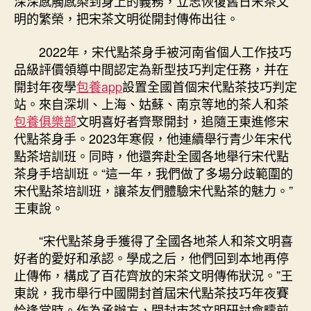
深深感觸感染到身上的義務，立志恢復舊日宋茶文
明的繁榮，把宋茶文明從開封傳佈出往。
2022年，宋代點茶身手被河南省個人工作技巧
品級評價領導中間認定為新型技巧判定任務，并在
開封年夜學
包養app
設置全國首個宋代點茶技巧判定
站。來自深圳、上海、姑蘇、南京等地的茶人和茶
包養俱樂部
文明喜好者齊聚開封，追隨王東進修宋
代點茶身手。2023年寒假，他連續舉行青少年宋代
點茶培訓班。同時，他還奔赴全國各地舉行宋代點
茶身手培訓班。“這一年，我們做了多場分歧範圍的
宋代點茶培訓班，讓茶友們體驗宋代點茶的魅力。”
王東說。
“宋代點茶身手獲得了全國各地茶人和茶文明喜
好者的愛好和承認。學成之后，他們回到本地再停
止傳佈，構成了百花齊放的宋茶文明傳佈狀況。”王
東說，我市舉行中國開封首屆宋代點茶技巧年夜賽
恰逢當時。作為承辦方，開封市茶文明研討會疇前