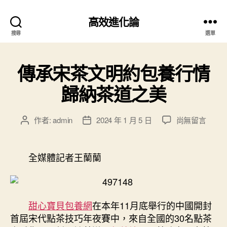
高效進化論
搜尋
選單
傳承宋茶文明約包養行情
歸納茶道之美
在
作者:
admin
2024 年 1 月 5 日
尚無留言
文
文
〈傳
章
章
承
作
發
宋
者
佈
全媒體記者王蘭蘭
茶
日
文
期
明
約
甜心寶貝包養網
在本年11月底舉行的中國開封
包
首屆宋代點茶技巧年夜賽中，來自全國的30名點茶
養