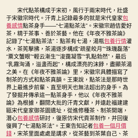
宋代點茶構成于宋初，風行于兩宋時代，壯盛
于宋徽宗時代。汗青上記錄最多的就是宋代皇家
包
養感情
點茶身手——“七湯點茶法”。宋徽宗趙佶愛好
茶，精于茶事、善於茶藝。他在《年夜不雅茶論》
記錄了“七湯點茶法”：點茶有七湯，湯瓶
包養行情
灌
水，茶筅擊拂，茶湯逐步構成“疏星皎月”“珠璣磊落”
“粟文蟹眼”“輕云漸生”“浚靄凝雪”“乳點勃然”，最后
“乳霧洶涌，溢盞而起”，構成漂亮的沫餑，盡顯茶湯
之美。在《年夜不雅茶論》里，宋徽宗具體描寫了
制茶的方式和點茶真韻。王東說，點茶法是那時世
界上最進步前輩、直至明天也無法超出的身手。為
了發掘并傳承這一點茶身手，他以《年夜不雅茶
論》為根據，翻閱大批的汗青文獻，并遠赴福建建
甌宋代皇家御茶園遺址，從進修種茶、制茶開端，
潛心
包養感情
研討，復原仿宋代貢茶制作，并回復
復興了“七湯點茶法”。王東告知記者
包養一個月價
錢
，宋茶里面處處是講求，從茶藝到茶葉自己、茶