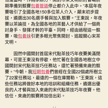
期準備到競賽
包養管道
停止都介入此中。“本屆年夜
賽吸引了全國各地150多位茶人介入，顛末初步提
拔，遴選出30名選手餐與加入競賽。”王東說，年夜
賽以茶論技，為全國各地的茶藝人才供給了一個商
討身手、發揮才幹的平臺。同時，經由過程這一競
賽，吸
包養妹
引更多眼光聚焦開封、追蹤關心宋茶
文明。
固然中國開封首屆宋代點茶技巧年夜賽美滿閉
幕，可是王東沒有停歇，他忙著在全國各地樹立中
國開封宋代點茶技巧任務站，還忙著預備來歲的競
賽。“今朝，我
短期包養
們曾經在全國22個處所樹立
了22家任務站，最遠的一個在庫爾勒。”王東說，這
些任務站將做好本地的培訓和組織任務，遴選出優
良的人才餐與加入來歲的宋代點茶技巧年夜賽。他
信任，來歲的競賽將加倍出彩。