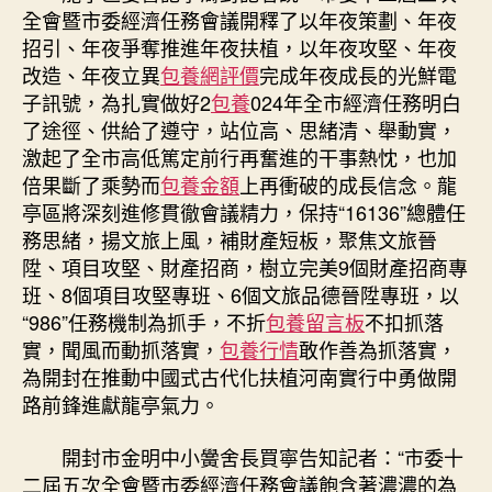
全會暨市委經濟任務會議開釋了以年夜策劃、年夜
招引、年夜爭奪推進年夜扶植，以年夜攻堅、年夜
改造、年夜立異
包養網評價
完成年夜成長的光鮮電
子訊號，為扎實做好2
包養
024年全市經濟任務明白
了途徑、供給了遵守，站位高、思緒清、舉動實，
激起了全市高低篤定前行再奮進的干事熱忱，也加
倍果斷了乘勢而
包養金額
上再衝破的成長信念。龍
亭區將深刻進修貫徹會議精力，保持“16136”總體任
務思緒，揚文旅上風，補財產短板，聚焦文旅晉
陞、項目攻堅、財產招商，樹立完美9個財產招商專
班、8個項目攻堅專班、6個文旅品德晉陞專班，以
“986”任務機制為抓手，不折
包養留言板
不扣抓落
實，聞風而動抓落實，
包養行情
敢作善為抓落實，
為開封在推動中國式古代化扶植河南實行中勇做開
路前鋒進獻龍亭氣力。
開封市金明中小黌舍長買寧告知記者：“市委十
二屆五次全會暨市委經濟任務會議飽含著濃濃的為