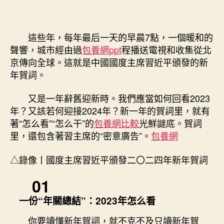
這些年，每年最后一天的早晨7點，一個暖和的
聲響，城市經由過
包養網ppt
程播送電視和收集從北
京傳向全球。這就是中國國度主席習近平頒發的新
年賀詞。
又是一年辭舊迎新時。我們應當如何回看2023
年？又該若何迎接2024年？新一年的賀詞里，就有
著“怎么看”“怎么干”的
包養網比較
光鮮謎底。賀詞
里，還包含著習主席的“密意廣告”。
包養網
△錄像丨國度主席習近平頒發二〇二四年新年賀詞
01
一份“年關總結”：2023年怎么看
你要讀懂新年賀詞，就不克不及只讀新年賀