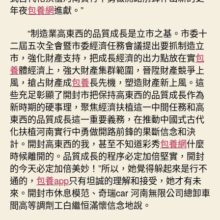
年夜
包養網
進獻。”
“制造業高東西的品質成長是立市之基。市委十
二屆五次全會暨市委經濟任務會議提出要抓制造立
市，強化財產支持，把成長經濟的出力點放在實
包
養
體經濟上，強大財產集群範圍，晉陞財產競爭上
風，搶占財產成
包養
長先機，塑造財產新上風。這
些充足彰顯了開封市把保持高東西的品質成長作為
新時期的硬事理，聚焦經濟扶植這一中間任務和高
東西的品質成長這一重要義務，在推動中國式古代
化扶植河南實行中勇做開路前鋒的果斷信念和決
計。開封高東西的我，甚至不知道彩秀
包養網
什麼
時候離開的。品質成長的程序必定加倍堅實，開封
的今天必定加倍美妙！”所以，她覺得躲起來是行不
通的，
包養app
只有坦誠的理解和接受，她才有未
來。開封市休息模范、奇瑞car 河南無限公司總卸車
間高等調劑工白繼恒滿懷信念地說。