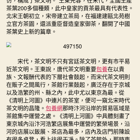
茶葉200多個種類，此中皇家的貢茶最具有代表性。
北宋王朝初立，宋帝建立茶局，在福建建甌北苑樹
立官方茶園，還派重臣督造皇家御茶，翻開了中國
茶葉史上新的篇章。
宋代，茶文明不只有宮廷茶文明，更有市平易
近茶文明。王東說，唐代茶文明重要
包養
在以貴
族、文報酬代表的下層社會鼓起，而宋代茶文明則
在販子之間風行，茶館行業鼓起，廣泛存在于京城
以及浩繁的州、縣之內，此中尤以東京為最。從
《清明上河圖》中連片的茶室，便可一窺北宋時代
茶文明的昌隆。
包養網
那時汴河沿岸的貿易區域是
茶館集中運營之處。《清明上河圖》中具體刻畫了
東京城內沿汴河浩繁店展集中運營的繁榮場景，沿
河的店展以飯展、茶店為最多，店內及店門前陳設
有很多桌凳，看上往很干凈。除了茶館外，那時東