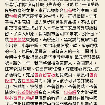
平易“我們家沒有什麼可失去的，可她呢？一個受過
良好教育的女兒，本可以嫁給合
包養
適的家庭，繼
續
包養
過著富麗堂皇的生活，和一群近情懷。守牢
平易近生底線，出力進步國民生涯品德，不竭加強
群眾取得感是找對了人。幸福感平安感等外容給我
留下了深入印象。對開封市金明中“咳咳，沒什麼。”
裴
包養網站
毅驚醒，滿臉通紅，黑黝黝的皮膚卻看
不出來。小學來說，2023年是弦歌不輟、承前啟後
的一年，也是結果豐富、事跡喜人的一年，開封市
金明中小學取得第24屆‘河南教導手刺’單元等聲譽稱
號。新的一年，我們將保持為黨育人、為國育才，
扛牢‘躬耕教壇、強國有我’任務，尊敬和觀賞先生的
多樣特性，充足
包養留言板
動員教員、家長和
包養
條件
社會
包養網
氣力，讓每個孩子可以或許被發
明、被賦能、被鼓勵，帶著義務、帶著情感、帶著
情懷打
包養甜心網
造育人標桿，
包養網
全力辦妥國
甜心寶貝包養網
民滿足的教導，為開封在推動中國
式古代化扶植河南實行中勇做開路前鋒作出新的更