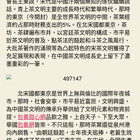
會長王東說，宋代是中國汗兩個無知的傢伙繼續說
話。青上茶文明主要的成長時代和繁華時代，那時
的東京（今開封）是全世界茶文明的中間，茶葉經
濟約占那時財務支出的5%。在北宋國都東京，茶
坊、茶肆遍布市井，以宮廷茶文明的構成、市平易
近茶文明的普及、點茶法的鼓起和斗茶之風風行、
大批茶著作的涌現等為凸起特色的宋茶文明獲得了
充足展現和表現，在中國茶文明成長史上留下了濃
墨重彩的一筆。
北宋國都東京是世界上無與倫比的國際年夜城
市。那時，社會安寧，市平易近富庶，文明興盛，
為中國茶文明的傳承升華供給了文明元素和物資前
提。
包養甜心網
品飲之雅，上自天子、下至大眾，
舉國
包養網
皆崇。不只這般，那時茶葉還從泉州港
向內銷售。“由朝廷鼓起，士年夜夫追捧，老蒼生效
仿，構成了茶文明。”王東先容，在宋代，全國生產