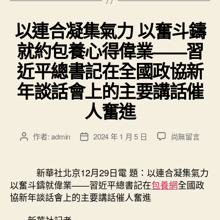
以連合凝集氣力 以奮斗鑄
就約包養心得偉業——習
近平總書記在全國政協新
年談話會上的主要講話催
人奮進
在
作者:
admin
2024 年 1 月 5 日
尚無留言
文
文
〈以
章
章
連
作
發
合
者
佈
新華社北京12月29日電 題：以連合凝集氣力
凝
日
以奮斗鑄就偉業——習近平總書記在
包養網
全國政
集
期
協新年談話會上的主要講話催人奮進
氣
力