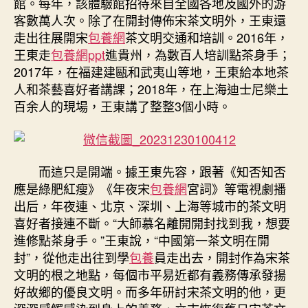
館。每年，該體驗館招待來自全國各地及國外的游
客數萬人次。除了在開封傳佈宋茶文明外，王東還
走出往展開宋
包養網
茶文明交通和培訓。2016年，
王東走
包養網ppt
進貴州，為數百人培訓點茶身手；
2017年，在福建建甌和武夷山等地，王東給本地茶
人和茶藝喜好者講課；2018年，在上海迪士尼樂土
百余人的現場，王東講了整整3個小時。
而這只是開端。據王東先容，跟著《知否知否
應是綠肥紅瘦》《年夜宋
包養網
宮詞》等電視劇播
出后，年夜連、北京、深圳、上海等城市的茶文明
喜好者接連不斷。“大師慕名離開開封找到我，想要
進修點茶身手。”王東說，“中國第一茶文明在開
封”，從他走出往到學
包養
員走出去，開封作為宋茶
文明的根之地點，每個市平易近都有義務傳承發揚
好故鄉的優良文明。而多年研討宋茶文明的他，更