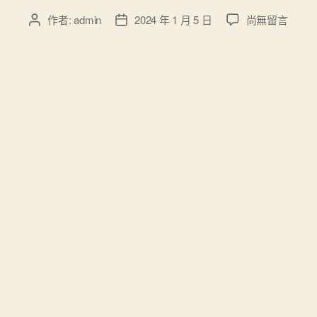
在
作者:
admin
2024 年 1 月 5 日
尚無留言
文
文
〈時
章
章
政
作
發
消
者
佈
息
日
眼
期
丨
風
雨
之
后
見
彩
虹，
讀
懂
約
包
養
行