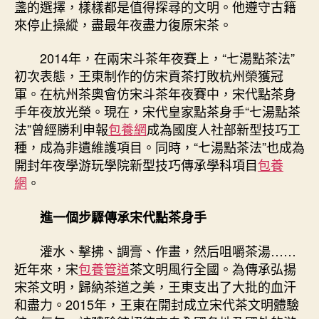
盞的選擇，樣樣都是值得探尋的文明。他遵守古籍
來停止操縱，盡最年夜盡力復原宋茶。
2014年，在兩宋斗茶年夜賽上，“七湯點茶法”
初次表態，王東制作的仿宋貢茶打敗杭州榮獲冠
軍。在杭州茶奧會仿宋斗茶年夜賽中，宋代點茶身
手年夜放光榮。現在，宋代皇家點茶身手“七湯點茶
法”曾經勝利申報
包養網
成為國度人社部新型技巧工
種，成為非遺維護項目。同時，“七湯點茶法”也成為
開封年夜學游玩學院新型技巧傳承學科項目
包養
網
。
進一個步驟傳承宋代點茶身手
灌水、擊拂、調膏、作畫，然后咀嚼茶湯……
近年來，宋
包養管道
茶文明風行全國。為傳承弘揚
宋茶文明，歸納茶道之美，王東支出了大批的血汗
和盡力。2015年，王東在開封成立宋代茶文明體驗