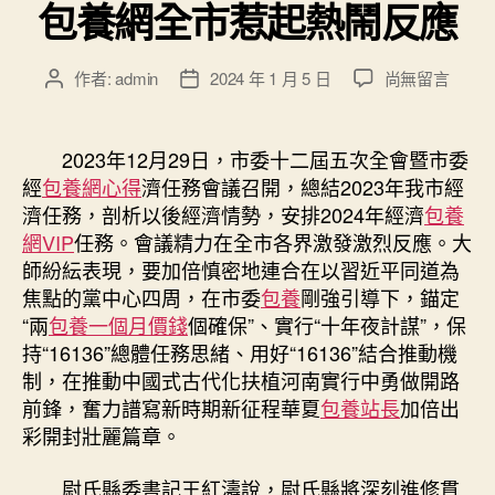
包養網全市惹起熱鬧反應
在
作者:
admin
2024 年 1 月 5 日
尚無留言
文
文
〈市
章
章
委
作
發
十
者
佈
2023年12月29日，市委十二屆五次全會暨市委
二
日
經
包養網心得
濟任務會議召開，總結2023年我市經
屆
期
濟任務，剖析以後經濟情勢，安排2024年經濟
包養
五
網VIP
任務。會議精力在全市各界激發激烈反應。大
次
師紛紜表現，要加倍慎密地連合在以習近平同道為
全
焦點的黨中心四周，在市委
包養
剛強引導下，錨定
會
暨
“兩
包養一個月價錢
個確保”、實行“十年夜計謀”，保
市
持“16136”總體任務思緒、用好“16136”結合推動機
委
制，在推動中國式古代化扶植河南實行中勇做開路
經
前鋒，奮力譜寫新時期新征程華夏
包養站長
加倍出
濟
彩開封壯麗篇章。
任
務
尉氏縣委書記王紅濤說，尉氏縣將深刻進修貫
會