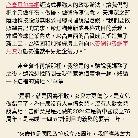
心寶貝包養網
經濟成長強大的政策辦法，讓我們對
把企業做年夜、做優、做強佈滿信念。”天津深之藍
陸地科技股份無限公司總司理魏建倉說，“我們要依
照總書記的請求，聚焦構建新成長格式目的義務，
連續修煉企業內功，以高東西的品質成長塑造競爭
新上風，為穩固和加強經濟上升向
包養網
包養網車
馬費
好態勢進獻平易近企氣力。”
連合奮斗再譜那裡，我爸是的。聽說我媽聽了
之後，還說想找時間去我們家這個寶地一趟，體驗
一下這裡的寶地。”華章
“是啊，就是因為不敢，女兒才更傷心。是女兒
做錯事了，為什麼沒有人責備女兒，沒有人對女兒
說真話，告訴女兒是她做的2024年是新中國成立75
周年，是完成“十四五”計劃目的義務的要害一年。
“來歲也是國民政協成立75周年，我們應該奮力