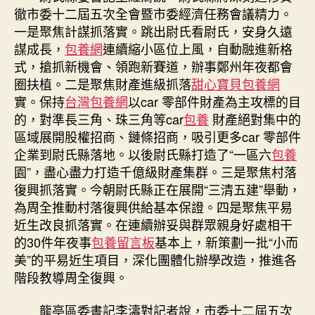
徹市委十二屆五次全會暨市委經濟任務會議精力。
議
精
一是聚焦計謀抓落實。跳出尉氏看尉氏，安身久遠
力
謀成長，
包養網
連續縮小區位上風，自動融進新格
在
式，搶抓新機會、領跑新賽道，辦事鄭州年夜都會
覓
圈扶植。二是聚焦財產進級抓落
甜心寶貝包養網
包
實。保持
台灣包養網
以car 零部件財產為主攻標的目
養
的，對準長三角、珠三角等car
包養
財產絕對集中的
網
區域展開股權招商、鏈條招商，吸引更多car 零部件
全
市
企業到尉氏縣落地。以後尉氏縣打造了“一區六
包養
惹
園”，盡心盡力打造千億級財產集群。三是聚焦村落
起
復興抓落實。今朝尉氏縣正在展開“三清五建”舉動，
熱
為周全推動村落復興供給基本保證。四是聚焦平易
鬧
近生改良抓落實。在連續辦妥與群眾親身好處相干
反
的30件年夜事
包養留言板
基本上，新策劃一批“小而
應〉
美”的平易近生項目，深化團體化辦學改造，推進各
中
階段教導周全復興。
龍亭區委書記李濤對記者說，市委十二屆五次