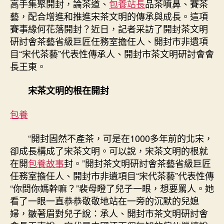
高手集聚開封，論茶道、
包養站長
品茶噴鼻、賽茶
行
藝，配合增進和推進宋茶文明的傳承與成長。這項
情
歸
賽事緣何花落開封？近日，記者采訪了開封茶文明
納
研討會茶藝省級巨匠任務室擔任人、開封市非遺項
茶
目“宋代茶藝”代表性傳承人、開封市茶文明研討會會
道
長王東。
之
美〉
宋茶文明的根在開封
中
包養
“開封固然不產茶，可是在1000多年前的北宋，
卻成長構成了宋茶文明。可以說，宋茶文明的根就
在開
包養故事
封。”開封茶文明研討會茶藝省級巨匠
任務室擔任人、開封市非遺項目“宋代茶藝”代表性傳
“你問你媽幹嘛？”裴母瞪了兒子一眼，想要罵人。她
看了一眼一直恭恭敬敬地站在一旁的沉默的兒媳
婦，皺著眉對兒子說：承人、開封市茶文明研討會