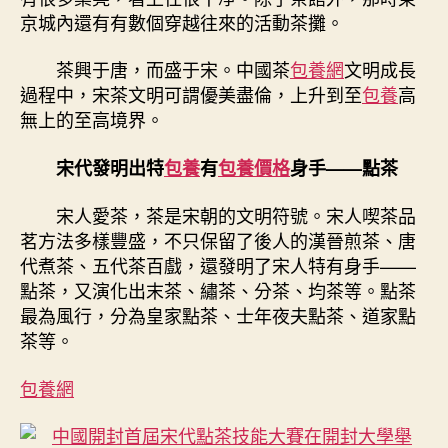
京城內還有有數個穿越往來的活動茶攤。
茶興于唐，而盛于宋。中國茶
包養網
文明成長
過程中，宋茶文明可謂優美盡倫，上升到至
包養
高
無上的至高境界。
宋代發明出特
包養
有
包養價格
身手——點茶
宋人愛茶，茶是宋朝的文明符號。宋人喫茶品
茗方法多樣豐盛，不只保留了後人的漢晉煎茶、唐
代煮茶、五代茶百戲，還發明了宋人特有身手——
點茶，又演化出末茶、繡茶、分茶、均茶等。點茶
最為風行，分為皇家點茶、士年夜夫點茶、道家點
茶等。
包養網