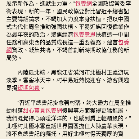
展示新作為、進獻生力軍。”
包養網
全國政協常委李
衛表現，新的一年，國民政協要對比習近平總書記
主要講話請求，不竭加大力度本身扶植，把以中國
式古代化周全推動強國扶植、平易近族回復偉業作
為最年夜的政治，聚焦經濟
包養意思
扶植這一中間
任務和高東西的品質成長這一重要義務，建言
包養
網
資政、凝集共鳴，不竭首創新時期政協任務的新
局勢。
內陸最北端，黑龍江省漠河市北極村正處游玩
淡季。雪窖冰天中，村平易近熱忱迎客、游客興趣
昂揚
短期包養
。
“習近平總書記掛念著村落，誇大盡力在周全推
動村落
甜心寶貝包養網
復興等方面獲得更猛進展，
我們既覺得心頭暖洋洋的，也感到肩上輕飄飄的。”
北極村北極冰雪童話世界園區擔任人陳慶華表現，
將不負總書記的囑托，用好北極村得天獨厚的資