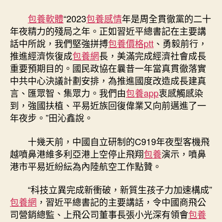
國
包養軟體
“2023
包養感情
年是周全貫徹黨的二十
政
年夜精力的殘局之年。正如習近平總書記在主要講
協
新
話中所說，我們堅強拼搏
包養價格ptt
、勇毅前行，
年
推進經濟恢復成
包養網
長，美滿完成經濟社會成長
談
重要預期目的。國民政協在曩昔一年當真貫徹落實
話
中共中心決議計劃安排，為推進國度改造成長建真
會
言、匯眾智、集眾力。我們由
包養app
衷感觸感染
上
到，強國扶植、平易近族回復偉業又向前邁進了一
的
年夜步。”田沁鑫說。
主
要
十幾天前，中國自立研制的C919年夜型客機飛
講
話
越噴鼻港維多利亞港上空停止飛翔
包養
演示，噴鼻
催
港市平易近紛紜為內陸航空工作點贊。
人
奮
“科技立異完成新衝破，新質生孩子力加速構成”
進〉
包養網
，習近平總書記的主要講話，令中國商飛公
中
司營銷總監、上飛公司董事長張小光深有領會
包養