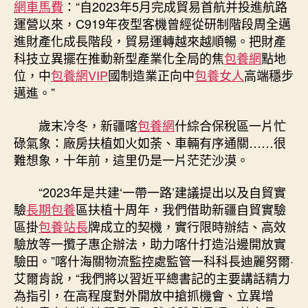
網車馬費
：“自2023年5月完成貿易首航并投進航路
運營以來，C919年夜型客機曾經從研制階段周全邁
進財產化成長階段，貿易運轉越來越順暢。把財產
科技立異擺在推動新型產業化全局的焦
包養網
點地
位，中
包養網VIP
國制造業正向中
包養女人
高端穩步
邁進。”
歲末冷冬，新疆喀
包養網
什綜合保稅區一片忙
碌氣象：廠房扶植如火如荼、車輛有序通關……很
難想象，十年前，這里仍是一片茫茫沙漠。
“2023年是共建‘一帶一路’建議提出以及自貿實
驗
長期包養
區扶植十周年，我們借助新疆自貿實驗
區掛
包養站長
牌成立的契機，實行限時辦結、高效
驗放等一攬子惠企辦法，助力喀什打造沿邊開放實
驗田。”喀什海關物流監控處監管一科科長迪麗努爾·
艾爾肯說，“我們將以習近平總書記的主要講話精力
為指引，在高程度對外開放中搶抓機會、立異增