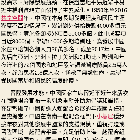
設需求、廢除發展瓶頸，在保證當地平易近眾平易
白
近生權利實現方面發揮了主要感化。1950年至2016
皮
共享空間
年，中國在本身長期發展程度和國民生涯
書
_
程度不高的情況下，累計對外供給援款4000多億元
中
國民幣，實施各類援外項目5000多個，此中成套項
國
目近3000個，舉辦11000多期培訓班，為發展中國
成
家在華培訓各類人員26萬多名。截至2017年，中國
長
先后向亞洲、非洲、拉丁美洲和加勒比、歐洲和年
門
夜洋洲的72個國家和地區累計調派醫療隊員2.5萬人
戶
次，診治患者2.8億人次，拯救了無數性命，贏得了
網
－
受援國當局和國民的高度評價。
國
晉陞發展才能。中國國家主席習近平近年來屢次
度
在國際場合宣布一系列嚴重對外助助倡議和舉措，
成
長
充足彰顯了中國促進人類配合發展的年夜國責任和
門
歷史擔當。中國在南南一起配合框架下
小樹屋
穩步
戶〉
擴年夜對其他發展中國家的支援規模，重視打造或
中
晉陞區域一起配合平臺，充足借助上海一起配合組
織、金磚國家、中國－東盟（10+1）會議、中國東