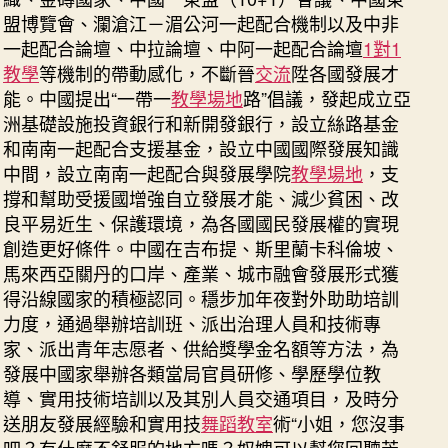
盟博覽會、瀾滄江－湄公河一起配合機制以及中非
一起配合論壇、中拉論壇、中阿一起配合論壇
1對1
教學
等機制的帶動感化，不斷晉
交流
陞各國發展才
能。中國提出“一帶一
教學場地
路”倡議，發起成立亞
洲基礎設施投資銀行和新開發銀行，設立絲路基金
和南南一起配合支援基金，設立中國國際發展知識
中間，設立南南一起配合與發展學院
教學場地
，支
撐和幫助受援國增強自立發展才能、減少貧困、改
良平易近生、保護環境，為各國國民發展權的實現
創造更好條件。中國在吉布提、斯里蘭卡科倫坡、
馬來西亞關丹的口岸、產業、城市融會發展形式獲
得沿線國家的積極認同。穩步加年夜對外助助培訓
力度，通過舉辦培訓班、派出治理人員和技術專
家、派出青年志愿者、供給獎學金名額等方法，為
發展中國家舉辦各類當局官員研修、學歷學位教
導、實用技術培訓以及其別人員交通項目，及時分
送朋友發展經驗和實用技
舞蹈教室
術“小姐，您沒事
吧？有什麼不舒服的地方嗎？奴婢可以幫您回聽芳