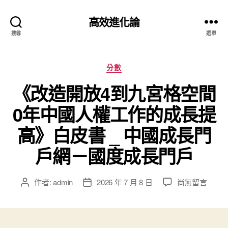
高效進化論
搜尋
選單
分
分數
類
《改造開放4到九宮格空間
0年中國人權工作的成長提
高》白皮書 _ 中國成長門
戶網－國度成長門戶
在
作者:
admin
2026 年 7 月 8 日
尚無留言
文
文
〈《改
章
章
造
作
發
開
者
佈
放
日