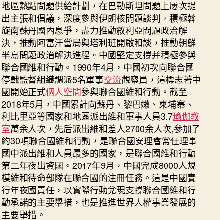
地區熱點問題供給計劃，在巴勒斯坦問題上屢次提
出主張和倡議，深度參與伊朗核問題談判，積極斡
旋南蘇丹國內息爭，盡力推動敘利亞問題政治解
決，推動阿富汗當局與塔利班開啟和談，推動朝鮮
半島問題政治解決進程。中國堅定支撐并積極參與
聯合國維和行動。1990年4月，中國初次向聯合國
停戰監督組織調派5名軍事
交流
觀察員，這標志著中
國開始正式
個人空間
參與聯合國維和行動。截至
2018年5月，中國累計向蘇丹、黎巴嫩、柬埔寨、
利比里亞等國家和地區派出維和軍事人員3.7
瑜伽教
室
萬余人次，先后派出維和差人2700余人次,參加了
約30項聯合國維和行動，是聯合國安理會常任理事
國中派出維和人員最多的國家，是聯合國維和行動
第二年夜出資國。2017年9月，中國完成8000人規
模維和待命部隊在聯合國的注冊任務。這是中國實
行年夜國責任，以實際行動兌現支撐聯合國維和行
動承諾的主要舉措，也是推進世界人權事業發展的
主要舉措。