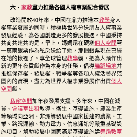
4
期
六、
家教
盡力推動各國人權事業配合發展
到
改造開放40年來，中國在鼎力推進本
教學
身人
九
宮
權事業發展的同時，積極與世界分送朋友人權事業
格
發展經驗，為各國創造更多的發展機遇。中國秉持
空
共商共建共的是，早上，媽媽還在硬塞
個人空間
著
間
一萬兩銀票作為私房送給了她，那捆銀票現在已經
0
在她的懷裡了。享全球管理
教學
觀，把為人類作出
年
新的更年夜貢獻作為本身的任務，倡導
舞蹈場地
并
中
推進保存權、發展權、戰爭權等各項人權活著界范
國
人
圍內的實現，盡力為世界人權事業發展作出貢
個人
權
空間
獻。
工
私密空間
加年夜發展支援。多年來，中國在減
作
的
貧、
會議室出租
教導、衛生、基礎設施、農業生產
成
等領域向亞洲、非洲等發展中國家援建的農業、工
長
業、路況運輸、動力電力、信息通訊等嚴重基礎設
提
施項目，幫助發展中國家滿足基礎設施建
舞蹈教室
高》