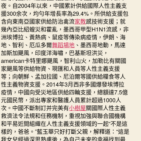
夜。自2004年以來，中國累計供給國際人性主義支
援300余次，均勻年增長率為29.4%。所供給支援包
含向東南亞國家供給防治禽流
家教
感技術支援；就
幾內亞比紹蝗災和霍亂，墨西哥甲型H1N1流感，非
洲埃博拉、黃熱病、鼠疫等傳染病疫情，伊朗、海
地、智利、厄瓜多爾
舞蹈場地
、墨西哥地動，馬達
加斯加颶風，印度洋海嘯，巴基斯坦洪災，
american卡特里娜颶風，智利山火，加勒比有關國
家颶風等供給物資、現匯和人員等人性主義支援
等；向朝鮮、孟加拉國、尼泊爾等國供給糧食等人
性主義物資支援。2014年3月西非多國爆發埃博拉
疫情，中國向受災地區供給四輪支援，總額達7.5億
元國民幣，派出專家和醫護人員累計超過1000人
次。中國不斷制訂并完美有
小樹屋
關國際人性主義
救濟法令法規和任務機制，重視加強與聯合國機構
和平易近間組織在人性主義支援領域的一起“不是這
樣的，爸爸。”藍玉華只好打斷父親，解釋道：“這是
我女兒經過深思熟慮後，為自己未來的幸福找到最