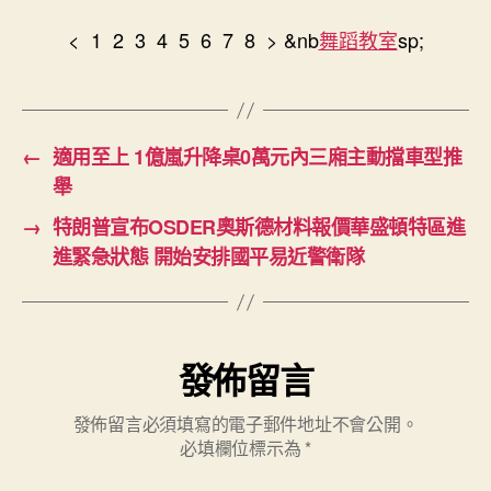
< 1 2 3 4 5 6 7 8 > &nb
舞蹈教室
sp;
←
適用至上 1億嵐升降桌0萬元內三廂主動擋車型推
舉
→
特朗普宣布OSDER奧斯德材料報價華盛頓特區進
進緊急狀態 開始安排國平易近警衛隊
發佈留言
發佈留言必須填寫的電子郵件地址不會公開。
必填欄位標示為
*