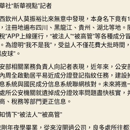
華社“新華視點”記者
被
法
西欽州人莫振裕比來無意中發現，本身名下竟有1
人”
，注冊地遍布四川、黑龍江、貴州、湖北等地。隨
“被
高
稅”APP上線運行，“被法人”“被高管”等各種成分
管”
。為證明“我不是我”，受益人不僅花費大批時間
景
踢皮球”。
象，
成
安部相關業務負責人向記者表現，近年來，公安
分
內周全啟動居平易近成分證登記指紋任務，建設
證
被
息系統與國民成分信息系統聯網核對。未來將進
冒
處所公安機關就遺掉成分證效率問題盡快核實，
用
商、稅務等部門更正信息。
怎
么
知情下“被法人”“被高管”
辦？
_
我剛年夜學畢業，從來沒開過公司，良多處所往都