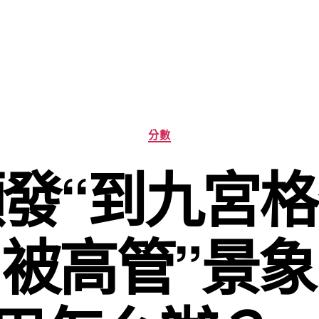
分
分數
類
發“到九宮
“被高管”景