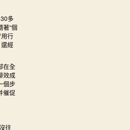
30多
著“個
冒用行
，還經
部在全
掉效成
一個步
并催促
沒往