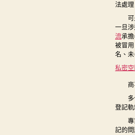
法處理
可
一旦涉
流
承擔
被冒用
名、未
私密空
商
多
登記軌
專
記的問