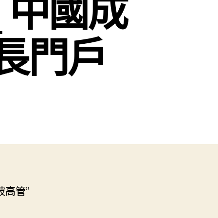
 中國成
長門戶
被高管”