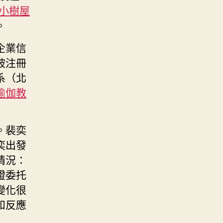
小樹屋
。
企業信
被注冊
系（北
瑜伽教
。裴奕
奕出發
情況：
證委托
變化很
和反應