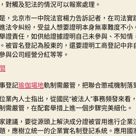
，對觸及犯法的情況可以報案處理。
是，北京市一中院法官楊力告訴記者，在司法實
進法令糾紛，受益人想要證明本身無辜難度不小
舉證責任，如供給證據證明自己未參與、不知情
。被冒名登記為股東的，還要證明工商登記中非
參與公司經營分紅等等。
間
事登記
瑜伽場地
軌制需嚴管，把聯合懲戒機制落
位業內人士指出，從國民“被法人”事務頻發來看
制需嚴管，在配套舉措上進一個步驟完美細化。
家建議，要從源頭上解決成分證被冒用進行企業
題，應樹立統一的企業實名制登記系統。應用國