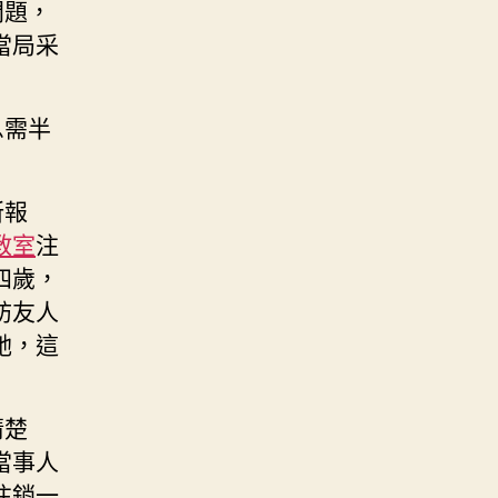
問題，
當局采
息需半
所報
教室
注
四歲，
訪友人
她，這
清楚
當事人
注銷一