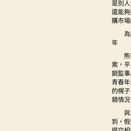
是別人
還能夠
購市場
為
年
熊
案，平
銷監事
青春年
的幌子
類情況
與
到，假
提交相