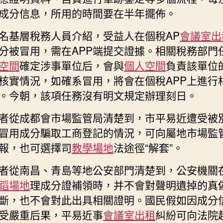
成分信息，所用的時間要在半年擺佈。
名基層稅務人員介紹，受益人在個稅AP
會議室出
分被冒用，需在APP端提交證據。相關稅務部門
空間
確定涉事單位后，會與
個人空間
負責該單位
核實情況，如確系冒用，將會在個稅APP上進行
。今朝，該項任務沒有明文規定辦理刻日。
者從成都會市場監管局清楚到，市平易近遭受被
冒用成分騙取工商登記的情況，可向屬地市場監
報，也可選擇司
教學場地
法途徑“解套”。
者從南昌、青島等地公安部門清楚到，公安機關
蹈場地
理成分證補領時，并不會對聲明遺掉的真
斷，也不會對此出具相關證明。國民假如因成分
受嚴重后果，平易近事
會議室出租
糾紛可向法院