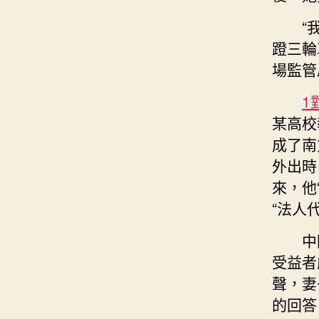
“
蹬三輪
場監管
1
某高校
成了南
外出時
來，他
“法人
中
受益者
聲，妻
的回答