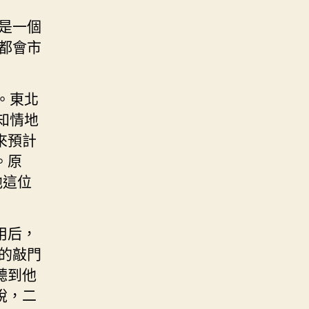
是一個
都會市
。東北
知情地
來預計
。原
他這位
用后，
他的敲門
聽到他
稅，二