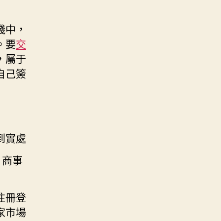
踐中，
。要
交
，屬于
自己簽
到實處
，商事
注冊登
家市場