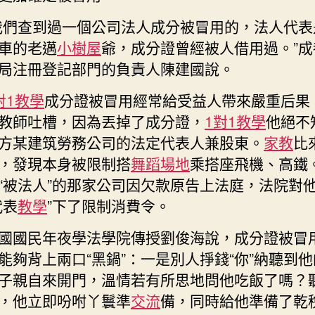
我們查到過一個公司法人成分被冒用的，法人代表
車的老邁
小樹屋
爺，成分證曾經被人借用過。”成
局注冊登記部門的負責人陳建國說。
對1教學
成分證被冒用經常給受益人帶來嚴重后果
教師吐槽，因為丟掉了成分證，
1對1教學
他絕不
方某建筑勞務公司的法定代表人兼股東。
家教
比
，發現本身被限制搭
舞蹈場地
乘搭座飛機、高鐵
“被法人”的那家公司因欠款原告上法庭，法院對
代表
教學
”下了限制消費令。
國國民年夜學法學院傳授劉俊海說，成分證被冒
能夠背上兩口“黑鍋”：一是別人掙錢“你”納聽到
子親自來開門，溫情若有所思地問他吃飯了嗎？
，他立即吩咐丫鬟準
交流
備，同時給他準備了乾