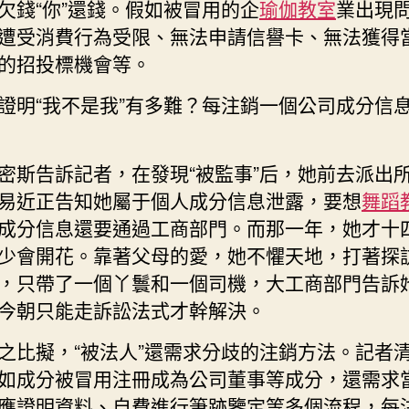
欠錢“你”還錢。假如被冒用的企
瑜伽教室
業出現
遭受消費行為受限、無法申請信譽卡、無法獲得
的招投標機會等。
證明“我不是我”有多難？每注銷一個公司成分信
密斯告訴記者，在發現“被監事”后，她前去派出
易近正告知她屬于個人成分信息泄露，要想
舞蹈
成分信息還要通過工商部門。而那一年，她才十
少會開花。靠著父母的愛，她不懼天地，打著探
，只帶了一個丫鬟和一個司機，大工商部門告訴
今朝只能走訴訟法式才幹解決。
之比擬，“被法人”還需求分歧的注銷方法。記者
如成分被冒用注冊成為公司董事等成分，還需求
應證明資料、自費進行筆跡鑒定等多個流程，每