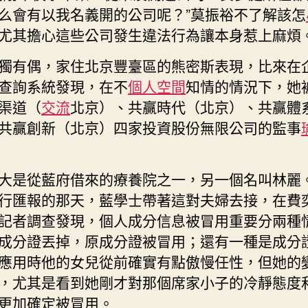
中
么會有以我名義開的公司呢？”莫振裕不了解該怎
國
尤其擔心這些公司發生違法行為讓本身惹上麻煩
成
長
獨有偶，家住北京豐臺區的熊密斯表現，比來在
門
查詢系統發現，在不
個人空間
知情的情況下，她
戶
網
渠道（
交流
北京）、共贏時代（北京）、共贏體
－
共贏創新（北京）四家投資股份無限公司的監事
國
度
成
大是從藍府借來的療養院之一，另一個名叫林麗
長
行匯報的那天，藍學士帶著這對夫婦去接，在費
門
戶〉
記者調查發現，個人成分信息被冒用重要分兩種
中
成分證丟掉，原成分證被冒用；還有一種是成分
應用時他的女兒從前確實有點傲慢任性，但她的
，尤其是看到她剛才對那個席家小子的冷靜態度
更加確定被冒用。