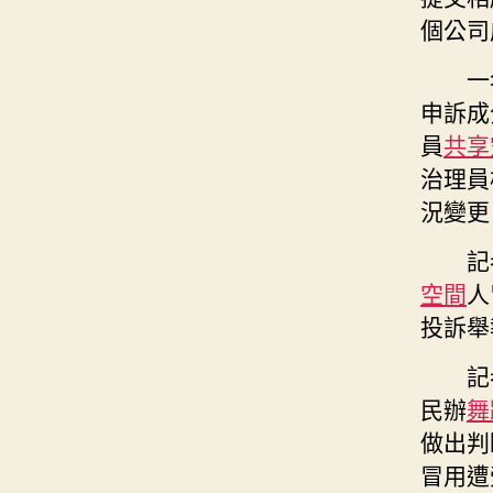
個公司
一
申訴成
員
共享
治理員
況變更
記
空間
人
投訴舉
記
民辦
舞
做出判
冒用遭