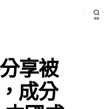
搜尋
格分享被
象，成分