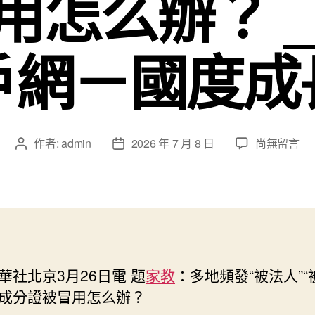
用怎么辦？ _
戶網－國度成
在
作者:
admin
2026 年 7 月 8 日
尚無留言
文
文
〈多
章
章
地
作
發
頻
者
佈
發
日
“到
期
九
宮
華社北京3月26日電 題
家教
：多地頻發“被法人”“
格
成分證被冒用怎么辦？
分
享