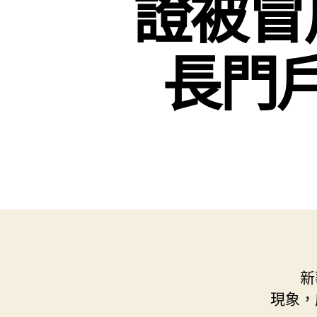
證被冒
長門
新
現象，