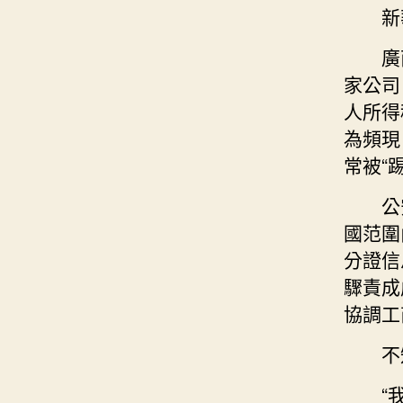
新
廣
家公司
人所得
為頻現
常被“
公
國范圍
分證信
驟責成
協調工
不
“