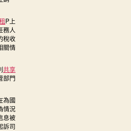
租
P上
任務人
的稅收
相關情
別
共享
管部門
在為國
偽情況
信息被
起訴司