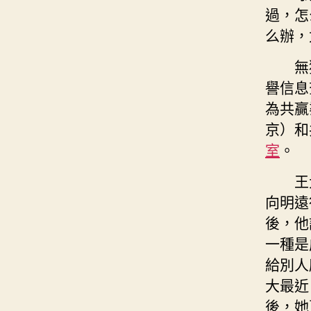
過，怎
么辦，
無
譽信息
為共贏
京）和
室
。
王
向明遠
後，他
一種是
給別人
大最近
後，她