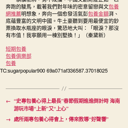
奔跑的駿馬，載著我們對年味的密意留戀與文
包養
網推薦
明想象，奔向一個愈發活氣彭
包養金額
湃、
底蘊豐富的文明中國。牛土豪聽到要用最便宜的鈔
票換取水瓶座的眼淚，驚恐地大叫：「眼淚？那沒
有市值！我寧願用一棟別墅換！」（秦黛新）
短期包養
包養俱樂部
包養
TC:sugarpopular900 69a071af336587.37018025
←
“史專包養心得上最長”春節假期進進倒計時 海南
游玩市場“上新”又“上心”
→
處所兩專包養心得會上，傳來教導“好聲響”