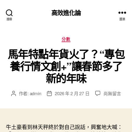
高效進化論
搜尋
選單
分
分數
類
馬年特點年貨火了？“專包
養行情文創+”讓春節多了
新的年味
在
作者:
admin
2026 年 2 月 27 日
尚無留言
文
文
〈馬
章
章
年
作
發
特
者
佈
點
日
年
牛土豪看到林天秤終於對自己說話，興奮地大喊：
期
貨