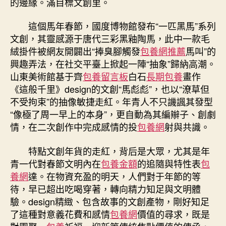
的邊緣。滿目標文創里。
這個馬年春節，國度博物館發布“一匹黑馬”系列
文創，其靈感源于唐代三彩黑釉陶馬，此中一款毛
絨掛件被網友開闢出“捧臭腳觸發
包養網推薦
馬叫”的
興趣弄法，在社交平臺上掀起一陣“抽象”歸納高潮。
山東美術館基于齊
包養留言板
白石
長期包養
畫作
《這般千里》design的文創“馬彪彪”，也以“潦草但
不受拘束”的抽像敏捷走紅。年青人不只譏諷其發型
“像極了周一早上的本身”，更自動為其編辮子、創劇
情，在二次創作中完成感情的投
包養網
射與共識。
特點文創年貨的走紅，背后是大眾，尤其是年
青一代對春節文明內在
包養金額
的追隨與特性表
包
養網
達。在物資充盈的明天，人們對于年節的等
待，早已超出吃喝穿著，轉向精力知足與文明體
驗。design精緻、包含故事的文創產物，剛好知足
了這種對意義花費和感情
包養網
價值的尋求，既是