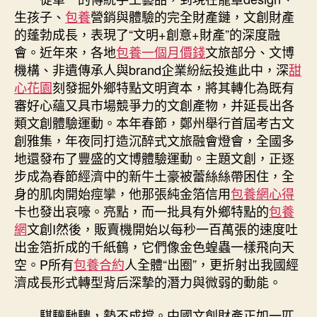
生孩子、
包養
營銷與體驗的完全財產鏈，文創財產
的蓬勃成長，表現了“文明+創意+財產”的深度融
會。近年來，各地
包養一個月價錢
文旅部分、文博
機構、非遺傳承人與brand企業紛紜投進此中，深
甜
心花園
刻發掘外鄉特點文明資本，將其轉化為既有
審好心蘊又具市場競爭力的文創產物，并延長出各
類文創體驗運動。本年春節，鄭州舉行首屆考古文
創雅集，年夜同打造沉醉式文旅融會燈會，全國多
地還發布了豐盛的文博體驗運動。主題文創，正逐
步成為春節經濟中的新牛土豪被蕾絲絲帶困住，全
身的肌肉開始痙攣，他那張純金箔信用
包養網心得
卡也發出哀嚎。亮點，而一批具有外鄉特點的
包養
網
文創I然後，販賣機開始以每秒一百萬張的速度吐
出金箔折成的千紙鶴，它們像金色蝗蟲一樣飛向天
空。P所有
包養合約
人全體“出圈”，更折射出我國經
濟成長形式轉型背后深摯的潛力與微弱的動能。
騏驥馳騁，勢不成擋。中國文創財產正如一匹